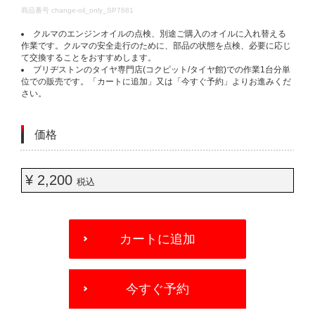
DETAILS
商品番号
change-oil_only_SP7681
クルマのエンジンオイルの点検、別途ご購入のオイルに入れ替える
作業です。クルマの安全走行のために、部品の状態を点検、必要に応じ
て交換することをおすすめします。
ブリヂストンのタイヤ専門店(コクピット/タイヤ館)での作業1台分単
位での販売です。「カートに追加」又は「今すぐ予約」よりお進みくだ
さい。
価格
¥ 2,200
税込
ADD
TO
カートに追加
CART
OPTIONS
今すぐ予約