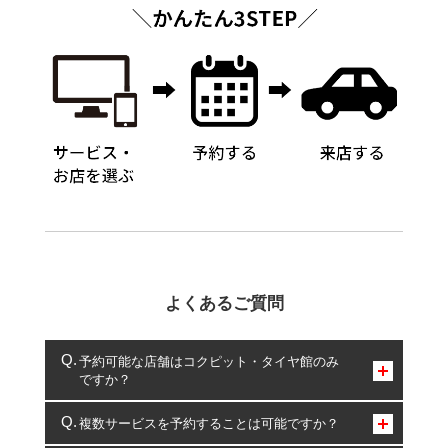
よくあるご質問
予約可能な店舗はコクピット・タイヤ館のみ
ですか？
コクピット・タイヤ館のみとなります。
複数サービスを予約することは可能ですか？