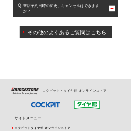
複数サービスのご予約は可能です。
来店予約日時の変更、キャンセルはできます
か？
一部の商品・サービスの組み合わせに限り、同時にご予約が
出来ないものもございます。
ご来店予約日の3営業日前までマイページからの予約
日変更が可能です。
その他のよくあるご質問はこちら
ご来店予約日の3営業日前を過ぎている場合のご予約
の日時変更につきましては、直接ご予約の店舗まで
お問合せください。
また、やむを得ない事由によりご予約のキャンセル
をご希望の際は、直接ご予約いただいた店舗へご連
絡ください。
コクピット・タイヤ館 オンラインストア
サイトメニュー
コクピットタイヤ館 オンラインストア