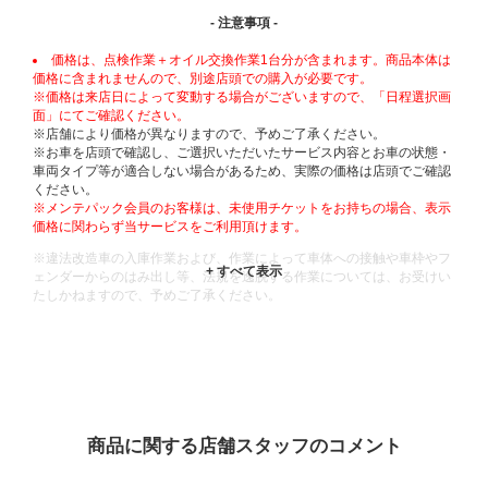
- 注意事項 -
価格は、点検作業＋オイル交換作業1台分が含まれます。商品本体は
価格に含まれませんので、別途店頭での購入が必要です。
※価格は来店日によって変動する場合がございますので、「日程選択画
面」にてご確認ください。
※店舗により価格が異なりますので、予めご了承ください。
※お車を店頭で確認し、ご選択いただいたサービス内容とお車の状態・
車両タイプ等が適合しない場合があるため、実際の価格は店頭でご確認
ください。
※メンテパック会員のお客様は、未使用チケットをお持ちの場合、表示
価格に関わらず当サービスをご利用頂けます。
※違法改造車の入庫作業および、作業によって車体への接触や車枠やフ
ェンダーからのはみ出し等、法規を逸脱する作業については、お受けい
たしかねますので、予めご了承ください。
※輸入車や一部希少車種等には対応できない場合もございます。
※おクルマの状態(作業の安全性を確保できない場合など含め)によって
は、ご来店当日であっても、作業をお断りさせて頂く場合もございま
す。
ADDITIONAL
INFORMATION
商品に関する店舗スタッフのコメント