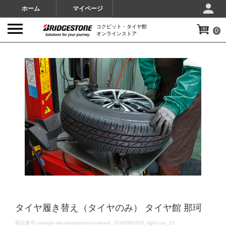
ホーム
マイページ
コクピット・タイヤ館
0
オンラインストア
IMAGES
タイヤ履き替え（タイヤのみ） タイヤ館 那珂
DETAILS
商品番号
change-tire-desorption-nowheel_JSH0060203_light-car_15