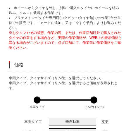
ホイールからタイヤを外し、別途ご購入のタイヤにホイールを組み
込み、クルマに装着する作業です。
ブリヂストンのタイヤ専門店(コクピット/タイヤ館)での作業1台分単
位での販売です。「カートに追加」又は「今すぐ予約」よりお進みくだ
さい。
※おクルマやその状態、作業内容、または、作業店舗以外で購入された
タイヤの作業をする場合など、実際の作業価格が、WEB上の表示価格と
異なる場合がございますので、必ず店舗にて、作業前に作業価格をご確
認ください。
価格
VARIATIONS
車両タイプ、タイヤサイズ（リム径）を選択してください。
車両タイプ、タイヤサイズ（リム径）を選択すると価格が表示されま
す。
車両タイプ
リム径(インチ)
車両タイプ
軽自動車
変更