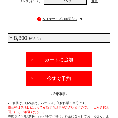
リム径(インチ)
15インチ
変更
?
タイヤサイズの確認方法
¥ 8,800
税込 /台
ADD
TO
カートに追加
CART
OPTIONS
今すぐ予約
- 注意事項 -
価格は、組み換え、バランス、取付作業１台分です。
※価格は来店日によって変動する場合がございますので、「日程選択画
面」にてご確認ください。
※廃タイヤ処理料やゴムバルブ代等は、料金に含まれておりません。ま