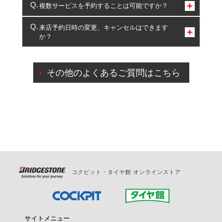
コクピット・タイヤ館のみとなります。
複数サービスを予約することは可能ですか？
複数サービスのご予約は可能です。
来店予約日時の変更、キャンセルはできます
か？
一部の商品・サービスの組み合わせに限り、同時にご予約が
出来ないものもございます。
ご来店予約日の3営業日前までマイページからの予約
日変更が可能です。
その他のよくあるご質問はこちら
ご来店予約日の3営業日前を過ぎている場合のご予約
の日時変更につきましては、直接ご予約の店舗まで
お問合せください。
また、やむを得ない事由によりご予約のキャンセル
をご希望の際は、直接ご予約いただいた店舗へご連
絡ください。
コクピット・タイヤ館 オンラインストア
サイトメニュー