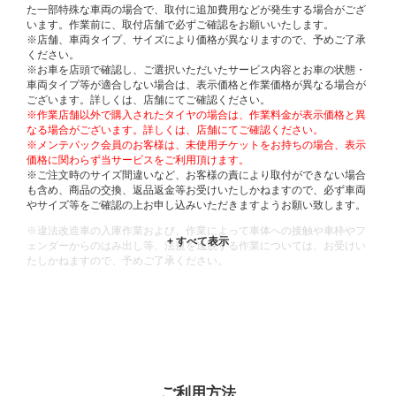
た一部特殊な車両の場合で、取付に追加費用などが発生する場合がござ
います。作業前に、取付店舗で必ずご確認をお願いいたします。
※店舗、車両タイプ、サイズにより価格が異なりますので、予めご了承
ください。
※お車を店頭で確認し、ご選択いただいたサービス内容とお車の状態・
車両タイプ等が適合しない場合は、表示価格と作業価格が異なる場合が
ございます。詳しくは、店舗にてご確認ください。
※作業店舗以外で購入されたタイヤの場合は、作業料金が表示価格と異
なる場合がございます。詳しくは、店舗にてご確認ください。
※メンテパック会員のお客様は、未使用チケットをお持ちの場合、表示
価格に関わらず当サービスをご利用頂けます。
※ご注文時のサイズ間違いなど、お客様の責により取付ができない場合
も含め、商品の交換、返品返金等お受けいたしかねますので、必ず車両
やサイズ等をご確認の上お申し込みいただきますようお願い致します。
※違法改造車の入庫作業および、作業によって車体への接触や車枠やフ
ェンダーからのはみ出し等、法規を逸脱する作業については、お受けい
たしかねますので、予めご了承ください。
※輸入車や一部希少車種等には対応できない場合もございます。
※おクルマの状態(作業の安全性を確保できない場合など含め)によって
は、ご来店当日であっても、作業をお断りさせて頂く場合もございま
す。
ADDITIONAL
INFORMATION
ご利用方法