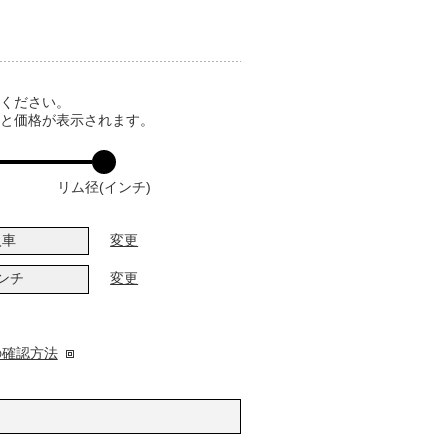
てください。
ると価格が表示されます。
リム径(インチ)
入車
変更
インチ
変更
の確認方法