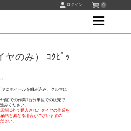
ログイン
0
のみ） ｺｸﾋﾟｯ
_14
イヤにホイールを組み込み、クルマに
イヤ館)での作業1台分単位での販売で
お進みください。
業店舗以外で購入されたタイヤの作業を
示価格と異なる場合がございますの
ください。