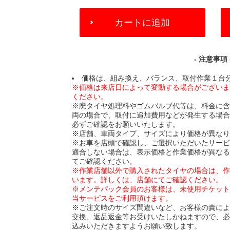
ADD
カートに追加
TO
CART
OPTIONS
- 注意事項 
価格は、組み換え、バランス、取付作業１台
※価格は来店日によって変動する場合がござい
ください。
※廃タイヤ処理料やゴムバルブ代等は、料金に
両の場合で、取付に追加費用などが発生する場
必ずご確認をお願いいたします。
※店舗、車両タイプ、サイズにより価格が異な
※お車を店頭で確認し、ご選択いただいたサー
適合しない場合は、表示価格と作業価格が異な
てご確認ください。
※作業店舗以外で購入されたタイヤの場合は、
います。詳しくは、店舗にてご確認ください。
※メンテパック会員のお客様は、未使用チケッ
当サービスをご利用頂けます。
※ご注文時のサイズ間違いなど、お客様の責に
交換、返品返金等お受けいたしかねますので、
込みいただきますようお願い致します。