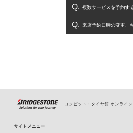
複数サービスを予約す
コクピット・タイヤ館
来店予約日時の変更、
複数サービスのご予約
一部の商品・サービスの組み合
ご来店予約日の3営業
ご来店予約日の3営業
ください。
また、やむを得ない事
い。
コクピット・タイヤ館 オンライ
サイトメニュー