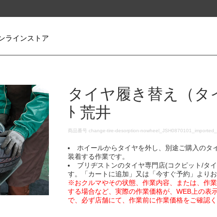
ンラインストア
タイヤ履き替え（タイヤ
ﾄ 荒井
DETAILS
商品番号
change-tire-desorption-nowheel_JSH0870101_imported
ホイールからタイヤを外し、別途ご購入のタ
装着する作業です。
ブリヂストンのタイヤ専門店(コクピット/タ
す。「カートに追加」又は「今すぐ予約」より
※おクルマやその状態、作業内容、または、作
する場合など、実際の作業価格が、WEB上の表
で、必ず店舗にて、作業前に作業価格をご確認