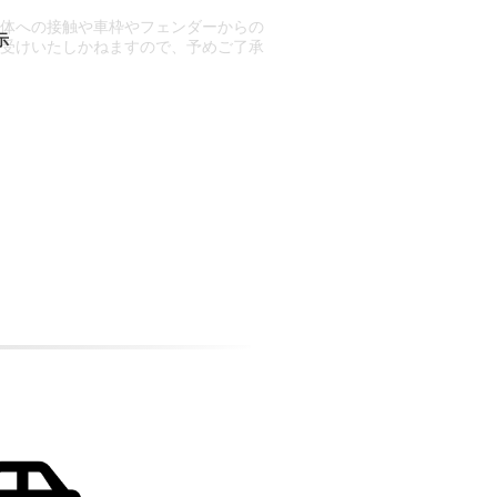
車体への接触や車枠やフェンダーからの
お受けいたしかねますので、予めご了承
合もございます。
場合など含め)によっては、ご来店当日
ざいます。