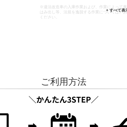
※違法改造車の入庫作業および、作業によって
はみ出し等、法規を逸脱する作業については、
ください。
※輸入車や一部希少車種等には対応できない場
※おクルマの状態(作業の安全性を確保できない
であっても、作業をお断りさせて頂く場合もご
ご利用方法