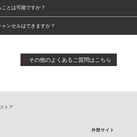
ることは可能ですか？
のみとなります。
キャンセルはできますか？
は可能です。
わせに限り、同時にご予約が出来ないものもございます。
日前までマイページからの予約日変更が可能です。
日前を過ぎている場合のご予約の日時変更につきましては、直
その他のよくあるご質問はこちら
由によりご予約のキャンセルをご希望の際は、直接ご予約いた
ンストア
外部サイト