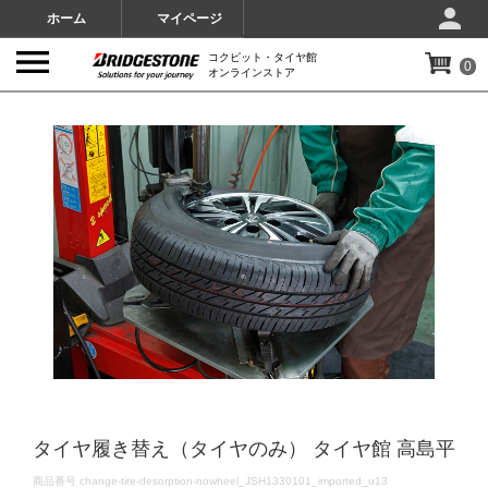
ホーム
マイページ
コクピット・タイヤ館
0
オンラインストア
IMAGES
タイヤ履き替え（タイヤのみ） タイヤ館 高島平
DETAILS
商品番号
change-tire-desorption-nowheel_JSH1330101_imported_u13