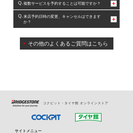
コクピット・タイヤ館のみとなります。
複数サービスを予約することは可能ですか？
複数サービスのご予約は可能です。
来店予約日時の変更、キャンセルはできます
か？
一部の商品・サービスの組み合わせに限り、同時にご予約が
出来ないものもございます。
ご来店予約日の3営業日前までマイページからの予約
日変更が可能です。
その他のよくあるご質問はこちら
ご来店予約日の3営業日前を過ぎている場合のご予約
の日時変更につきましては、直接ご予約の店舗まで
お問合せください。
また、やむを得ない事由によりご予約のキャンセル
をご希望の際は、直接ご予約いただいた店舗へご連
絡ください。
コクピット・タイヤ館 オンラインストア
サイトメニュー