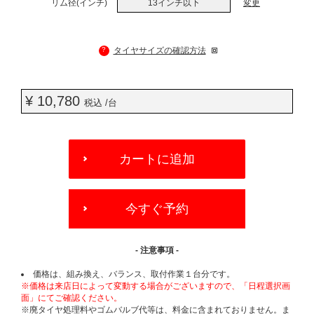
リム径(インチ)
13インチ以下
変更
?
タイヤサイズの確認方法
¥ 10,780
税込 /台
ADD
TO
カートに追加
CART
OPTIONS
今すぐ予約
- 注意事項 -
価格は、組み換え、バランス、取付作業１台分です。
※価格は来店日によって変動する場合がございますので、「日程選択画
面」にてご確認ください。
※廃タイヤ処理料やゴムバルブ代等は、料金に含まれておりません。ま