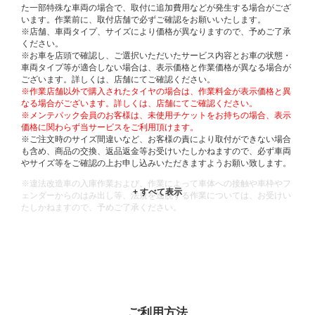
た一部特殊な車両の場合で、取付に追加費用などが発生する場合がござ
います。作業前に、取付店舗で必ずご確認をお願いいたします。
※店舗、車両タイプ、サイズにより価格が異なりますので、予めご了承
ください。
※お車を店頭で確認し、ご選択いただいたサービス内容とお車の状態・
車両タイプ等が適合しない場合は、表示価格と作業価格が異なる場合が
ございます。詳しくは、店舗にてご確認ください。
※作業店舗以外で購入されたタイヤの場合は、作業料金が表示価格と異
なる場合がございます。詳しくは、店舗にてご確認ください。
※メンテパック会員のお客様は、未使用チケットをお持ちの場合、表示
価格に関わらず当サービスをご利用頂けます。
※ご注文時のサイズ間違いなど、お客様の責により取付ができない場合
も含め、商品の交換、返品返金等お受けいたしかねますので、必ず車両
やサイズ等をご確認の上お申し込みいただきますようお願い致します。
※違法改造車の入庫作業および、作業によって車体への接触や車枠やフ
ェンダーからのはみ出し等、法規を逸脱する作業については、お受けい
たしかねますので、予めご了承ください。
※輸入車や一部希少車種等には対応できない場合もございます。
※おクルマの状態(作業の安全性を確保できない場合など含め)によって
は、ご来店当日であっても、作業をお断りさせて頂く場合もございま
す。
ADDITIONAL
INFORMATION
ご利用方法