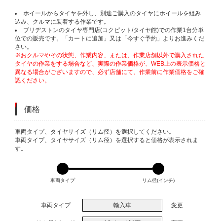
ホイールからタイヤを外し、別途ご購入のタイヤにホイールを組み
込み、クルマに装着する作業です。
ブリヂストンのタイヤ専門店(コクピット/タイヤ館)での作業1台分単
位での販売です。「カートに追加」又は「今すぐ予約」よりお進みくだ
さい。
※おクルマやその状態、作業内容、または、作業店舗以外で購入された
タイヤの作業をする場合など、実際の作業価格が、WEB上の表示価格と
異なる場合がございますので、必ず店舗にて、作業前に作業価格をご確
認ください。
価格
VARIATIONS
車両タイプ、タイヤサイズ（リム径）を選択してください。
車両タイプ、タイヤサイズ（リム径）を選択すると価格が表示されま
す。
車両タイプ
リム径(インチ)
車両タイプ
輸入車
変更