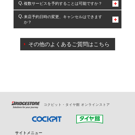
コクピット・タイヤ館のみとなります。
複数サービスを予約することは可能ですか？
複数サービスのご予約は可能です。
来店予約日時の変更、キャンセルはできます
か？
一部の商品・サービスの組み合わせに限り、同時にご予約が
出来ないものもございます。
ご来店予約日の3営業日前までマイページからの予約
日変更が可能です。
その他のよくあるご質問はこちら
ご来店予約日の3営業日前を過ぎている場合のご予約
の日時変更につきましては、直接ご予約の店舗まで
お問合せください。
また、やむを得ない事由によりご予約のキャンセル
をご希望の際は、直接ご予約いただいた店舗へご連
絡ください。
コクピット・タイヤ館 オンラインストア
サイトメニュー