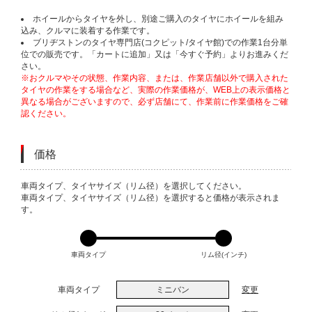
ホイールからタイヤを外し、別途ご購入のタイヤにホイールを組み
込み、クルマに装着する作業です。
ブリヂストンのタイヤ専門店(コクピット/タイヤ館)での作業1台分単
位での販売です。「カートに追加」又は「今すぐ予約」よりお進みくだ
さい。
※おクルマやその状態、作業内容、または、作業店舗以外で購入された
タイヤの作業をする場合など、実際の作業価格が、WEB上の表示価格と
異なる場合がございますので、必ず店舗にて、作業前に作業価格をご確
認ください。
価格
VARIATIONS
車両タイプ、タイヤサイズ（リム径）を選択してください。
車両タイプ、タイヤサイズ（リム径）を選択すると価格が表示されま
す。
車両タイプ
リム径(インチ)
車両タイプ
ミニバン
変更