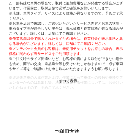
た一部特殊な車両の場合で、取付に追加費用などが発生する場合がござ
います。作業前に、取付店舗で必ずご確認をお願いいたします。
※店舗、車両タイプ、サイズにより価格が異なりますので、予めご了承
ください。
※お車を店頭で確認し、ご選択いただいたサービス内容とお車の状態・
車両タイプ等が適合しない場合は、表示価格と作業価格が異なる場合が
ございます。詳しくは、店舗にてご確認ください。
※作業店舗以外で購入されたタイヤの場合は、作業料金が表示価格と異
なる場合がございます。詳しくは、店舗にてご確認ください。
※メンテパック会員のお客様は、未使用チケットをお持ちの場合、表示
価格に関わらず当サービスをご利用頂けます。
※ご注文時のサイズ間違いなど、お客様の責により取付ができない場合
も含め、商品の交換、返品返金等お受けいたしかねますので、必ず車両
やサイズ等をご確認の上お申し込みいただきますようお願い致します。
※違法改造車の入庫作業および、作業によって車体への接触や車枠やフ
ェンダーからのはみ出し等、法規を逸脱する作業については、お受けい
たしかねますので、予めご了承ください。
※輸入車や一部希少車種等には対応できない場合もございます。
※おクルマの状態(作業の安全性を確保できない場合など含め)によって
は、ご来店当日であっても、作業をお断りさせて頂く場合もございま
す。
ADDITIONAL
INFORMATION
ご利用方法