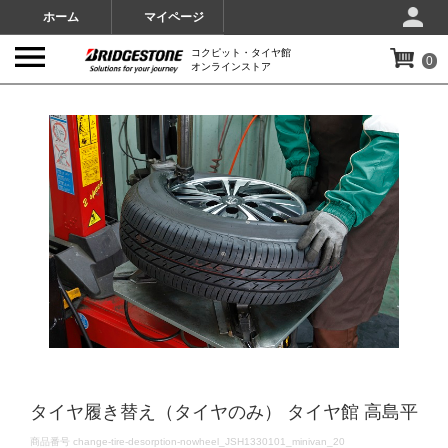
ホーム
マイページ
コクピット・タイヤ館
0
オンラインストア
IMAGES
タイヤ履き替え（タイヤのみ） タイヤ館 高島平
DETAILS
商品番号
change-tire-desorption-nowheel_JSH1330101_minivan_20