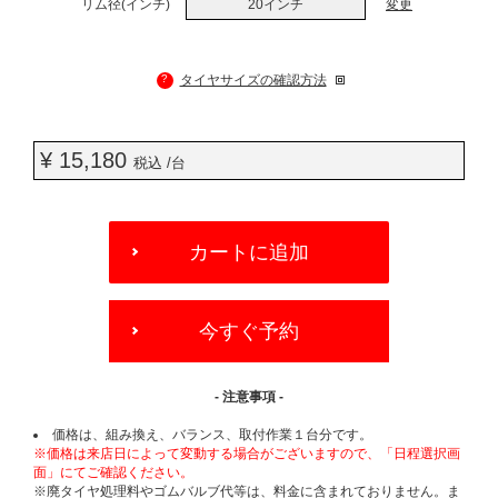
リム径(インチ)
20インチ
変更
?
タイヤサイズの確認方法
¥ 15,180
税込 /台
ADD
TO
カートに追加
CART
OPTIONS
今すぐ予約
- 注意事項 -
価格は、組み換え、バランス、取付作業１台分です。
※価格は来店日によって変動する場合がございますので、「日程選択画
面」にてご確認ください。
※廃タイヤ処理料やゴムバルブ代等は、料金に含まれておりません。ま