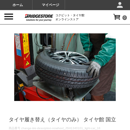
ホーム
マイページ
コクピット・タイヤ館
0
オンラインストア
IMAGES
タイヤ履き替え（タイヤのみ） タイヤ館 国立
DETAILS
商品番号
change-tire-desorption-nowheel_JSH1340101_light-car_16