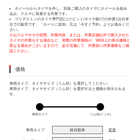
ホイールからタイヤを外し、別途ご購入のタイヤにホイールを組み
込み、クルマに装着する作業です。
ブリヂストンのタイヤ専門店(コクピット/タイヤ館)での作業1台分単
位での販売です。「カートに追加」又は「今すぐ予約」よりお進みくだ
さい。
※おクルマやその状態、作業内容、または、作業店舗以外で購入された
タイヤの作業をする場合など、実際の作業価格が、WEB上の表示価格と
異なる場合がございますので、必ず店舗にて、作業前に作業価格をご確
認ください。
価格
VARIATIONS
車両タイプ、タイヤサイズ（リム径）を選択してください。
車両タイプ、タイヤサイズ（リム径）を選択すると価格が表示されま
す。
車両タイプ
リム径(インチ)
車両タイプ
軽自動車
変更