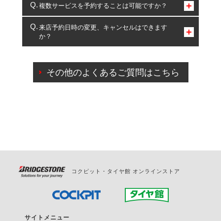
コクピット・タイヤ館のみとなります。
複数サービスを予約することは可能ですか？
複数サービスのご予約は可能です。
来店予約日時の変更、キャンセルはできます
か？
一部の商品・サービスの組み合わせに限り、同時にご予約が
出来ないものもございます。
ご来店予約日の3営業日前までマイページからの予約
日変更が可能です。
その他のよくあるご質問はこちら
ご来店予約日の3営業日前を過ぎている場合のご予約
の日時変更につきましては、直接ご予約の店舗まで
お問合せください。
また、やむを得ない事由によりご予約のキャンセル
をご希望の際は、直接ご予約いただいた店舗へご連
絡ください。
コクピット・タイヤ館 オンラインストア
サイトメニュー