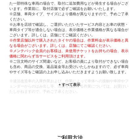
た一部特殊な車両の場合で、取付に追加費用などが発生する場合がござ
います。作業前に、取付店舗で必ずご確認をお願いいたします。
※店舗、車両タイプ、サイズにより価格が異なりますので、予めご了承
ください。
※お車を店頭で確認し、ご選択いただいたサービス内容とお車の状態・
車両タイプ等が適合しない場合は、表示価格と作業価格が異なる場合が
ございます。詳しくは、店舗にてご確認ください。
※作業店舗以外で購入されたタイヤの場合は、作業料金が表示価格と異
なる場合がございます。詳しくは、店舗にてご確認ください。
※メンテパック会員のお客様は、未使用チケットをお持ちの場合、表示
価格に関わらず当サービスをご利用頂けます。
※ご注文時のサイズ間違いなど、お客様の責により取付ができない場合
も含め、商品の交換、返品返金等お受けいたしかねますので、必ず車両
やサイズ等をご確認の上お申し込みいただきますようお願い致します。
※違法改造車の入庫作業および、作業によって車体への接触や車枠やフ
ェンダーからのはみ出し等、法規を逸脱する作業については、お受けい
たしかねますので、予めご了承ください。
※輸入車や一部希少車種等には対応できない場合もございます。
※おクルマの状態(作業の安全性を確保できない場合など含め)によって
は、ご来店当日であっても、作業をお断りさせて頂く場合もございま
す。
ADDITIONAL
INFORMATION
ご利用方法