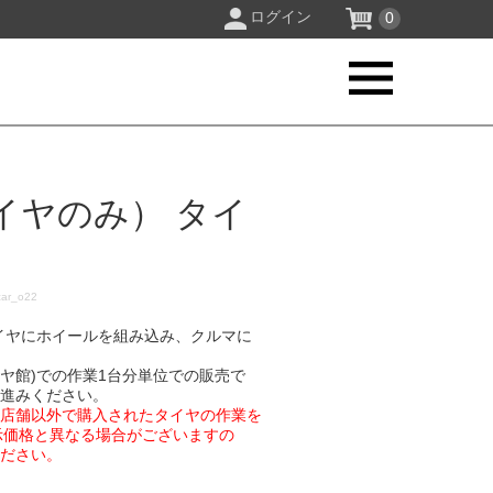
ログイン
0
イヤのみ） タイ
car_o22
イヤにホイールを組み込み、クルマに
イヤ館)での作業1台分単位での販売で
お進みください。
業店舗以外で購入されたタイヤの作業を
示価格と異なる場合がございますの
ください。