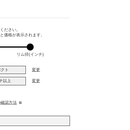
てください。
ると価格が表示されます。
リム径(インチ)
パクト
変更
ンチ以上
変更
の確認方法