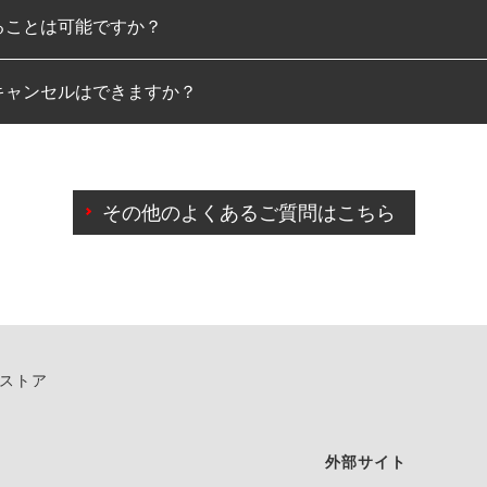
ることは可能ですか？
のみとなります。
キャンセルはできますか？
は可能です。
わせに限り、同時にご予約が出来ないものもございます。
日前までマイページからの予約日変更が可能です。
日前を過ぎている場合のご予約の日時変更につきましては、直
その他のよくあるご質問はこちら
由によりご予約のキャンセルをご希望の際は、直接ご予約いた
ンストア
外部サイト