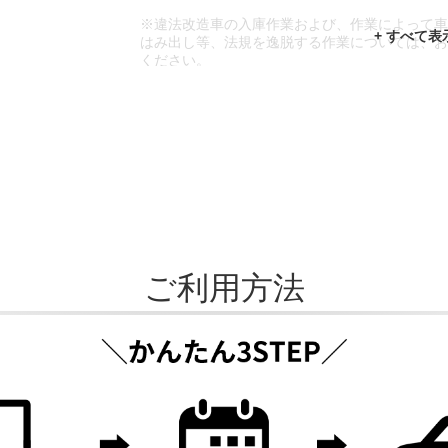
※違法改造車の入庫作業および、作業によって
はみ出し等、法規を逸脱する作業については、
ください。
※輸入車や一部希少車種等には対応できない場
※おクルマの状態(作業の安全性を確保できない
であっても、作業をお断りさせて頂く場合もご
ご利用方法