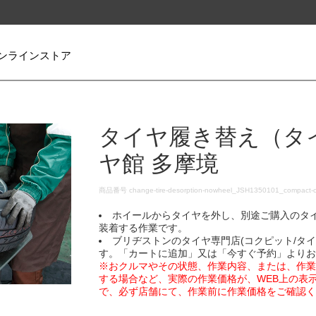
ンラインストア
タイヤ履き替え（タ
ヤ館 多摩境
DETAILS
商品番号
change-tire-desorption-nowheel_JSH1350101_compact-
ホイールからタイヤを外し、別途ご購入のタ
装着する作業です。
ブリヂストンのタイヤ専門店(コクピット/タ
す。「カートに追加」又は「今すぐ予約」より
※おクルマやその状態、作業内容、または、作
する場合など、実際の作業価格が、WEB上の表
で、必ず店舗にて、作業前に作業価格をご確認