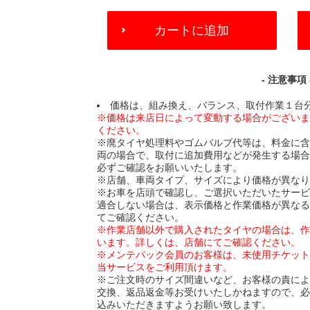
ADD
カートに追加
TO
CART
OPTIONS
- 注意事項 
価格は、組み換え、バランス、取付作業１台
※価格は来店日によって変動する場合がござい
ください。
※廃タイヤ処理料やゴムバルブ代等は、料金に
両の場合で、取付に追加費用などが発生する場
必ずご確認をお願いいたします。
※店舗、車両タイプ、サイズにより価格が異な
※お車を店頭で確認し、ご選択いただいたサー
適合しない場合は、表示価格と作業価格が異な
てご確認ください。
※作業店舗以外で購入されたタイヤの場合は、
います。詳しくは、店舗にてご確認ください。
※メンテパック会員のお客様は、未使用チケッ
当サービスをご利用頂けます。
※ご注文時のサイズ間違いなど、お客様の責に
交換、返品返金等お受けいたしかねますので、
込みいただきますようお願い致します。