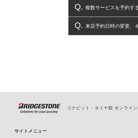
複数サービスを予約す
コクピット・タイヤ館
来店予約日時の変更、
複数サービスのご予約
一部の商品・サービスの組み合
ご来店予約日の3営業
ご来店予約日の3営業
ください。
また、やむを得ない事
い。
コクピット・タイヤ館 オンライ
サイトメニュー