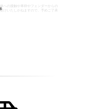
車体への接触や車枠やフェンダーからの
お受けいたしかねますので、予めご了承
合もございます。
場合など含め)によっては、ご来店当日
ざいます。