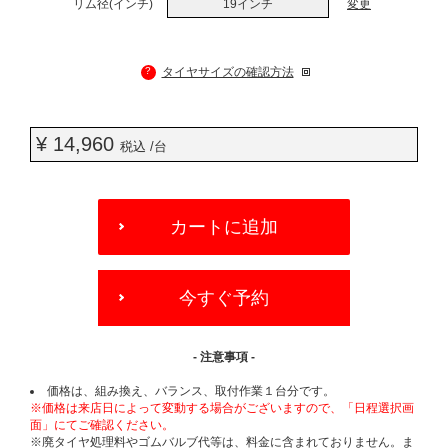
リム径(インチ)
19インチ
変更
?
タイヤサイズの確認方法
¥ 14,960
税込 /台
ADD
TO
カートに追加
CART
OPTIONS
今すぐ予約
- 注意事項 -
価格は、組み換え、バランス、取付作業１台分です。
※価格は来店日によって変動する場合がございますので、「日程選択画
面」にてご確認ください。
※廃タイヤ処理料やゴムバルブ代等は、料金に含まれておりません。ま