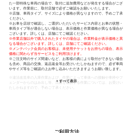
た一部特殊な車両の場合で、取付に追加費用などが発生する場合がござ
います。作業前に、取付店舗で必ずご確認をお願いいたします。
※店舗、車両タイプ、サイズにより価格が異なりますので、予めご了承
ください。
※お車を店頭で確認し、ご選択いただいたサービス内容とお車の状態・
車両タイプ等が適合しない場合は、表示価格と作業価格が異なる場合が
ございます。詳しくは、店舗にてご確認ください。
※作業店舗以外で購入されたタイヤの場合は、作業料金が表示価格と異
なる場合がございます。詳しくは、店舗にてご確認ください。
※メンテパック会員のお客様は、未使用チケットをお持ちの場合、表示
価格に関わらず当サービスをご利用頂けます。
※ご注文時のサイズ間違いなど、お客様の責により取付ができない場合
も含め、商品の交換、返品返金等お受けいたしかねますので、必ず車両
やサイズ等をご確認の上お申し込みいただきますようお願い致します。
※違法改造車の入庫作業および、作業によって車体への接触や車枠やフ
ェンダーからのはみ出し等、法規を逸脱する作業については、お受けい
たしかねますので、予めご了承ください。
※輸入車や一部希少車種等には対応できない場合もございます。
※おクルマの状態(作業の安全性を確保できない場合など含め)によって
は、ご来店当日であっても、作業をお断りさせて頂く場合もございま
す。
ADDITIONAL
INFORMATION
ご利用方法