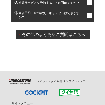
コクピット・タイヤ館のみとなります。
複数サービスを予約することは可能ですか？
複数サービスのご予約は可能です。
来店予約日時の変更、キャンセルはできます
か？
一部の商品・サービスの組み合わせに限り、同時にご予約が
出来ないものもございます。
ご来店予約日の3営業日前までマイページからの予約
日変更が可能です。
その他のよくあるご質問はこちら
ご来店予約日の3営業日前を過ぎている場合のご予約
の日時変更につきましては、直接ご予約の店舗まで
お問合せください。
また、やむを得ない事由によりご予約のキャンセル
をご希望の際は、直接ご予約いただいた店舗へご連
絡ください。
コクピット・タイヤ館 オンラインストア
サイトメニュー