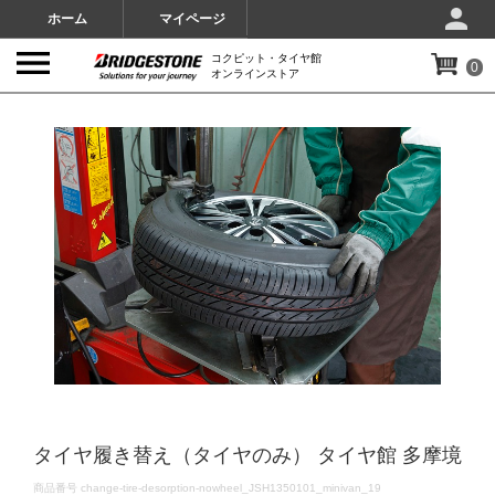
ホーム
マイページ
コクピット・タイヤ館
0
オンラインストア
IMAGES
タイヤ履き替え（タイヤのみ） タイヤ館 多摩境
DETAILS
商品番号
change-tire-desorption-nowheel_JSH1350101_minivan_19