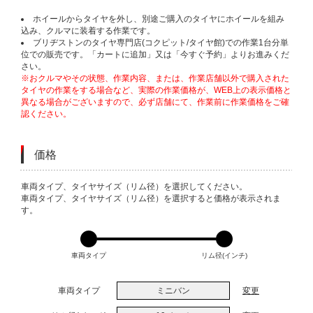
ホイールからタイヤを外し、別途ご購入のタイヤにホイールを組み
込み、クルマに装着する作業です。
ブリヂストンのタイヤ専門店(コクピット/タイヤ館)での作業1台分単
位での販売です。「カートに追加」又は「今すぐ予約」よりお進みくだ
さい。
※おクルマやその状態、作業内容、または、作業店舗以外で購入された
タイヤの作業をする場合など、実際の作業価格が、WEB上の表示価格と
異なる場合がございますので、必ず店舗にて、作業前に作業価格をご確
認ください。
価格
VARIATIONS
車両タイプ、タイヤサイズ（リム径）を選択してください。
車両タイプ、タイヤサイズ（リム径）を選択すると価格が表示されま
す。
車両タイプ
リム径(インチ)
車両タイプ
ミニバン
変更