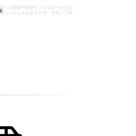
車体への接触や車枠やフェンダーからの
お受けいたしかねますので、予めご了承
合もございます。
場合など含め)によっては、ご来店当日
ざいます。