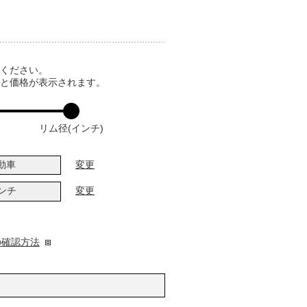
てください。
ると価格が表示されます。
リム径(インチ)
動車
変更
インチ
変更
の確認方法