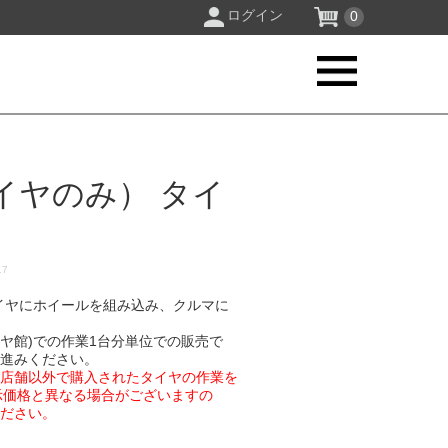
ログイン
0
イヤのみ） タイ
17
イヤにホイールを組み込み、クルマに
イヤ館)での作業1台分単位での販売で
お進みください。
業店舗以外で購入されたタイヤの作業を
示価格と異なる場合がございますの
ください。