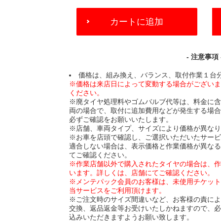
ADD
カートに追加
TO
CART
OPTIONS
- 注意事項 
価格は、組み換え、バランス、取付作業１台
※価格は来店日によって変動する場合がござい
ください。
※廃タイヤ処理料やゴムバルブ代等は、料金に
両の場合で、取付に追加費用などが発生する場
必ずご確認をお願いいたします。
※店舗、車両タイプ、サイズにより価格が異な
※お車を店頭で確認し、ご選択いただいたサー
適合しない場合は、表示価格と作業価格が異な
てご確認ください。
※作業店舗以外で購入されたタイヤの場合は、
います。詳しくは、店舗にてご確認ください。
※メンテパック会員のお客様は、未使用チケッ
当サービスをご利用頂けます。
※ご注文時のサイズ間違いなど、お客様の責に
交換、返品返金等お受けいたしかねますので、
込みいただきますようお願い致します。