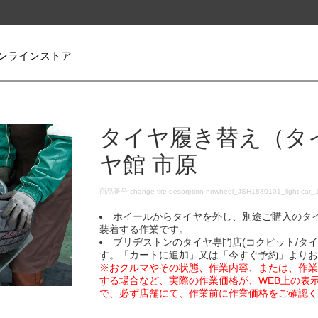
ンラインストア
タイヤ履き替え（タ
ヤ館 市原
DETAILS
商品番号
change-tire-desorption-nowheel_JSH1880101_light-car_
ホイールからタイヤを外し、別途ご購入のタ
装着する作業です。
ブリヂストンのタイヤ専門店(コクピット/タ
す。「カートに追加」又は「今すぐ予約」より
※おクルマやその状態、作業内容、または、作
する場合など、実際の作業価格が、WEB上の表
で、必ず店舗にて、作業前に作業価格をご確認