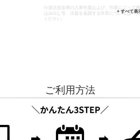
※違法改造車の入庫作業および、作業によって
はみ出し等、法規を逸脱する作業については、
ください。
※輸入車や一部希少車種等には対応できない場
※おクルマの状態(作業の安全性を確保できない
であっても、作業をお断りさせて頂く場合もご
ご利用方法