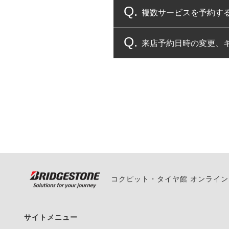
複数サービスを予約す
コクピット・タイヤ館
来店予約日時の変更、
複数サービスのご予約
一部の商品・サービスの組み合
ご来店予約日の3営業
ご来店予約日の3営業
ください。
また、やむを得ない事
い。
コクピット・タイヤ館 オンライ
サイトメニュー