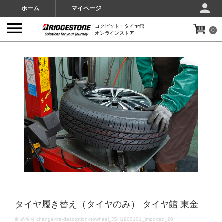
ホーム
マイページ
コクピット・タイヤ館
0
オンラインストア
IMAGES
タイヤ履き替え（タイヤのみ） タイヤ館 東金
DETAILS
商品番号
change-tire-desorption-nowheel_JSH1900101_imported_20