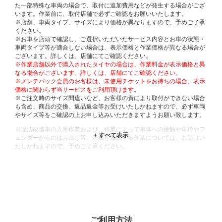
た一部特殊な車両の場合で、取付に追加費用などが発生する場合がござ
います。作業前に、取付店舗で必ずご確認をお願いいたします。
※店舗、車両タイプ、サイズにより価格が異なりますので、予めご了承
ください。
※お車を店頭で確認し、ご選択いただいたサービス内容とお車の状態・
車両タイプ等が適合しない場合は、表示価格と作業価格が異なる場合が
ございます。詳しくは、店舗にてご確認ください。
※作業店舗以外で購入されたタイヤの場合は、作業料金が表示価格と異
なる場合がございます。詳しくは、店舗にてご確認ください。
※メンテパック会員のお客様は、未使用チケットをお持ちの場合、表示
価格に関わらず当サービスをご利用頂けます。
※ご注文時のサイズ間違いなど、お客様の責により取付ができない場合
も含め、商品の交換、返品返金等お受けいたしかねますので、必ず車両
やサイズ等をご確認の上お申し込みいただきますようお願い致します。
※違法改造車の入庫作業および、作業によって車体への接触や車枠やフ
ェンダーからのはみ出し等、法規を逸脱する作業については、お受けい
たしかねますので、予めご了承ください。
※輸入車や一部希少車種等には対応できない場合もございます。
※おクルマの状態(作業の安全性を確保できない場合など含め)によって
は、ご来店当日であっても、作業をお断りさせて頂く場合もございま
す。
ADDITIONAL
INFORMATION
ご利用方法