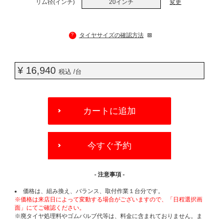
リム径(インチ)
20インチ
変更
?
タイヤサイズの確認方法
¥ 16,940
税込 /台
ADD
TO
カートに追加
CART
OPTIONS
今すぐ予約
- 注意事項 -
価格は、組み換え、バランス、取付作業１台分です。
※価格は来店日によって変動する場合がございますので、「日程選択画
面」にてご確認ください。
※廃タイヤ処理料やゴムバルブ代等は、料金に含まれておりません。ま