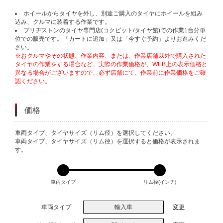
ホイールからタイヤを外し、別途ご購入のタイヤにホイールを組み
込み、クルマに装着する作業です。
ブリヂストンのタイヤ専門店(コクピット/タイヤ館)での作業1台分単
位での販売です。「カートに追加」又は「今すぐ予約」よりお進みくだ
さい。
※おクルマやその状態、作業内容、または、作業店舗以外で購入された
タイヤの作業をする場合など、実際の作業価格が、WEB上の表示価格と
異なる場合がございますので、必ず店舗にて、作業前に作業価格をご確
認ください。
価格
VARIATIONS
車両タイプ、タイヤサイズ（リム径）を選択してください。
車両タイプ、タイヤサイズ（リム径）を選択すると価格が表示されま
す。
車両タイプ
リム径(インチ)
車両タイプ
輸入車
変更