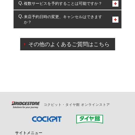
コクピット・タイヤ館のみとなります。
複数サービスを予約することは可能ですか？
複数サービスのご予約は可能です。
来店予約日時の変更、キャンセルはできます
か？
一部の商品・サービスの組み合わせに限り、同時にご予約が
出来ないものもございます。
ご来店予約日の3営業日前までマイページからの予約
日変更が可能です。
その他のよくあるご質問はこちら
ご来店予約日の3営業日前を過ぎている場合のご予約
の日時変更につきましては、直接ご予約の店舗まで
お問合せください。
また、やむを得ない事由によりご予約のキャンセル
をご希望の際は、直接ご予約いただいた店舗へご連
絡ください。
コクピット・タイヤ館 オンラインストア
サイトメニュー