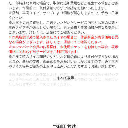
た一部特殊な車両の場合で、取付に追加費用などが発生する場合がござ
います。作業前に、取付店舗で必ずご確認をお願いいたします。
※店舗、車両タイプ、サイズにより価格が異なりますので、予めご了承
ください。
※お車を店頭で確認し、ご選択いただいたサービス内容とお車の状態・
車両タイプ等が適合しない場合は、表示価格と作業価格が異なる場合が
ございます。詳しくは、店舗にてご確認ください。
※作業店舗以外で購入されたタイヤの場合は、作業料金が表示価格と異
なる場合がございます。詳しくは、店舗にてご確認ください。
※メンテパック会員のお客様は、未使用チケットをお持ちの場合、表示
価格に関わらず当サービスをご利用頂けます。
※ご注文時のサイズ間違いなど、お客様の責により取付ができない場合
も含め、商品の交換、返品返金等お受けいたしかねますので、必ず車両
やサイズ等をご確認の上お申し込みいただきますようお願い致します。
※違法改造車の入庫作業および、作業によって車体への接触や車枠やフ
ェンダーからのはみ出し等、法規を逸脱する作業については、お受けい
たしかねますので、予めご了承ください。
※輸入車や一部希少車種等には対応できない場合もございます。
※おクルマの状態(作業の安全性を確保できない場合など含め)によって
は、ご来店当日であっても、作業をお断りさせて頂く場合もございま
す。
ADDITIONAL
INFORMATION
ご利用方法