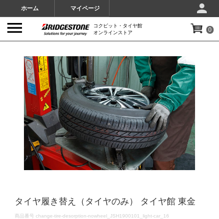
ホーム
マイページ
コクピット・タイヤ館
0
オンラインストア
IMAGES
タイヤ履き替え（タイヤのみ） タイヤ館 東金
DETAILS
商品番号
change-tire-desorption-nowheel_JSH1900101_light-car_16