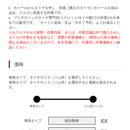
ホイールからタイヤを外し、別途ご購入のタイヤにホイールを組み
込み、クルマに装着する作業です。
ブリヂストンのタイヤ専門店(コクピット/タイヤ館)での作業1台分単
位での販売です。「カートに追加」又は「今すぐ予約」よりお進みくだ
さい。
※おクルマやその状態、作業内容、または、作業店舗以外で購入された
タイヤの作業をする場合など、実際の作業価格が、WEB上の表示価格と
異なる場合がございますので、必ず店舗にて、作業前に作業価格をご確
認ください。
価格
VARIATIONS
車両タイプ、タイヤサイズ（リム径）を選択してください。
車両タイプ、タイヤサイズ（リム径）を選択すると価格が表示されま
す。
車両タイプ
リム径(インチ)
車両タイプ
軽自動車
変更