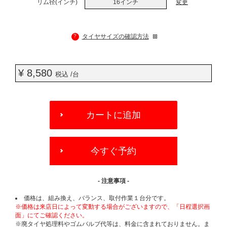
リム径(インチ)
16インチ
変更
?
タイヤサイズの確認方法
¥ 8,580
税込 /台
ADD
TO
カートに追加
CART
OPTIONS
今すぐ予約
- 注意事項 -
価格は、組み換え、バランス、取付作業１台分です。
※価格は来店日によって変動する場合がございますので、「日程選択画
面」にてご確認ください。
※廃タイヤ処理料やゴムバルブ代等は、料金に含まれておりません。ま