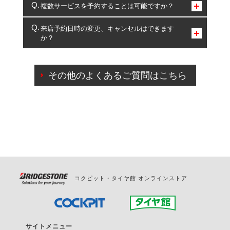
コクピット・タイヤ館のみとなります。
複数サービスを予約することは可能ですか？
複数サービスのご予約は可能です。
来店予約日時の変更、キャンセルはできます
か？
一部の商品・サービスの組み合わせに限り、同時にご予約が
出来ないものもございます。
ご来店予約日の3営業日前までマイページからの予約
日変更が可能です。
その他のよくあるご質問はこちら
ご来店予約日の3営業日前を過ぎている場合のご予約
の日時変更につきましては、直接ご予約の店舗まで
お問合せください。
また、やむを得ない事由によりご予約のキャンセル
をご希望の際は、直接ご予約いただいた店舗へご連
絡ください。
コクピット・タイヤ館 オンラインストア
サイトメニュー