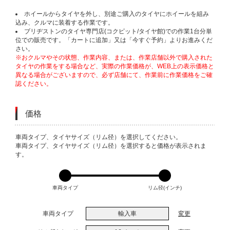
ホイールからタイヤを外し、別途ご購入のタイヤにホイールを組み
込み、クルマに装着する作業です。
ブリヂストンのタイヤ専門店(コクピット/タイヤ館)での作業1台分単
位での販売です。「カートに追加」又は「今すぐ予約」よりお進みくだ
さい。
※おクルマやその状態、作業内容、または、作業店舗以外で購入された
タイヤの作業をする場合など、実際の作業価格が、WEB上の表示価格と
異なる場合がございますので、必ず店舗にて、作業前に作業価格をご確
認ください。
価格
VARIATIONS
車両タイプ、タイヤサイズ（リム径）を選択してください。
車両タイプ、タイヤサイズ（リム径）を選択すると価格が表示されま
す。
車両タイプ
リム径(インチ)
車両タイプ
輸入車
変更