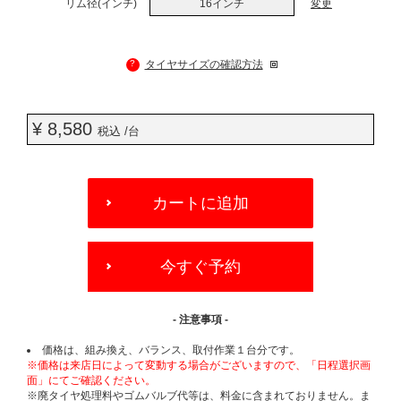
リム径(インチ)
16インチ
変更
?
タイヤサイズの確認方法
¥ 8,580
税込 /台
ADD
TO
カートに追加
CART
OPTIONS
今すぐ予約
- 注意事項 -
価格は、組み換え、バランス、取付作業１台分です。
※価格は来店日によって変動する場合がございますので、「日程選択画
面」にてご確認ください。
※廃タイヤ処理料やゴムバルブ代等は、料金に含まれておりません。ま