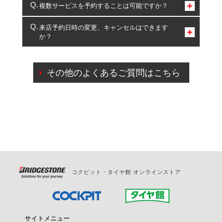
コクピット・タイヤ館のみとなります。
複数サービスを予約することは可能ですか？
複数サービスのご予約は可能です。
来店予約日時の変更、キャンセルはできます
か？
一部の商品・サービスの組み合わせに限り、同時にご予約が
出来ないものもございます。
ご来店予約日の3営業日前までマイページからの予約
日変更が可能です。
その他のよくあるご質問はこちら
ご来店予約日の3営業日前を過ぎている場合のご予約
の日時変更につきましては、直接ご予約の店舗まで
お問合せください。
また、やむを得ない事由によりご予約のキャンセル
をご希望の際は、直接ご予約いただいた店舗へご連
絡ください。
コクピット・タイヤ館 オンラインストア
サイトメニュー