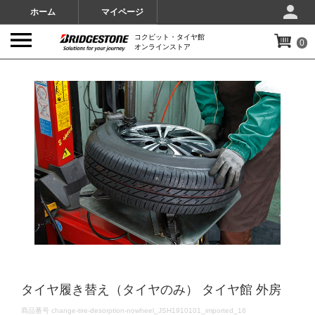
ホーム
マイページ
コクピット・タイヤ館
0
オンラインストア
IMAGES
タイヤ履き替え（タイヤのみ） タイヤ館 外房
DETAILS
商品番号
change-tire-desorption-nowheel_JSH1910101_imported_16