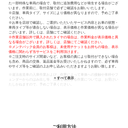
た一部特殊な車両の場合で、取付に追加費用などが発生する場合がござ
います。作業前に、取付店舗で必ずご確認をお願いいたします。
※店舗、車両タイプ、サイズにより価格が異なりますので、予めご了承
ください。
※お車を店頭で確認し、ご選択いただいたサービス内容とお車の状態・
車両タイプ等が適合しない場合は、表示価格と作業価格が異なる場合が
ございます。詳しくは、店舗にてご確認ください。
※作業店舗以外で購入されたタイヤの場合は、作業料金が表示価格と異
なる場合がございます。詳しくは、店舗にてご確認ください。
※メンテパック会員のお客様は、未使用チケットをお持ちの場合、表示
価格に関わらず当サービスをご利用頂けます。
※ご注文時のサイズ間違いなど、お客様の責により取付ができない場合
も含め、商品の交換、返品返金等お受けいたしかねますので、必ず車両
やサイズ等をご確認の上お申し込みいただきますようお願い致します。
※違法改造車の入庫作業および、作業によって車体への接触や車枠やフ
ェンダーからのはみ出し等、法規を逸脱する作業については、お受けい
たしかねますので、予めご了承ください。
※輸入車や一部希少車種等には対応できない場合もございます。
※おクルマの状態(作業の安全性を確保できない場合など含め)によって
は、ご来店当日であっても、作業をお断りさせて頂く場合もございま
す。
ADDITIONAL
INFORMATION
ご利用方法