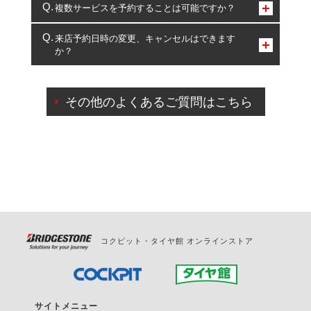
コクピット・タイヤ館のみとなります。
複数サービスを予約することは可能ですか？
複数サービスのご予約は可能です。
来店予約日時の変更、キャンセルはできます
か？
一部の商品・サービスの組み合わせに限り、同時にご予約が
出来ないものもございます。
ご来店予約日の3営業日前までマイページからの予約
日変更が可能です。
その他のよくあるご質問はこちら
ご来店予約日の3営業日前を過ぎている場合のご予約
の日時変更につきましては、直接ご予約の店舗まで
お問合せください。
また、やむを得ない事由によりご予約のキャンセル
をご希望の際は、直接ご予約いただいた店舗へご連
絡ください。
コクピット・タイヤ館 オンラインストア
サイトメニュー