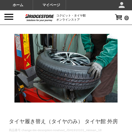
ホーム
マイページ
コクピット・タイヤ館
0
オンラインストア
IMAGES
タイヤ履き替え（タイヤのみ） タイヤ館 外房
DETAILS
商品番号
change-tire-desorption-nowheel_JSH1910101_minivan_18