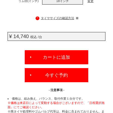
リム径(インチ)
18インチ
変更
?
タイヤサイズの確認方法
¥ 14,740
税込 /台
ADD
TO
カートに追加
CART
OPTIONS
今すぐ予約
- 注意事項 -
価格は、組み換え、バランス、取付作業１台分です。
※価格は来店日によって変動する場合がございますので、「日程選択画
面」にてご確認ください。
※廃タイヤ処理料やゴムバルブ代等は、料金に含まれておりません。ま