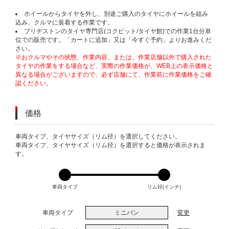
ホイールからタイヤを外し、別途ご購入のタイヤにホイールを組み
込み、クルマに装着する作業です。
ブリヂストンのタイヤ専門店(コクピット/タイヤ館)での作業1台分単
位での販売です。「カートに追加」又は「今すぐ予約」よりお進みくだ
さい。
※おクルマやその状態、作業内容、または、作業店舗以外で購入された
タイヤの作業をする場合など、実際の作業価格が、WEB上の表示価格と
異なる場合がございますので、必ず店舗にて、作業前に作業価格をご確
認ください。
価格
VARIATIONS
車両タイプ、タイヤサイズ（リム径）を選択してください。
車両タイプ、タイヤサイズ（リム径）を選択すると価格が表示されま
す。
車両タイプ
リム径(インチ)
車両タイプ
ミニバン
変更