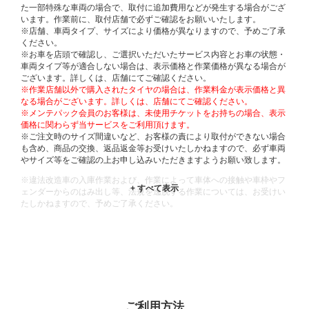
た一部特殊な車両の場合で、取付に追加費用などが発生する場合がござ
います。作業前に、取付店舗で必ずご確認をお願いいたします。
※店舗、車両タイプ、サイズにより価格が異なりますので、予めご了承
ください。
※お車を店頭で確認し、ご選択いただいたサービス内容とお車の状態・
車両タイプ等が適合しない場合は、表示価格と作業価格が異なる場合が
ございます。詳しくは、店舗にてご確認ください。
※作業店舗以外で購入されたタイヤの場合は、作業料金が表示価格と異
なる場合がございます。詳しくは、店舗にてご確認ください。
※メンテパック会員のお客様は、未使用チケットをお持ちの場合、表示
価格に関わらず当サービスをご利用頂けます。
※ご注文時のサイズ間違いなど、お客様の責により取付ができない場合
も含め、商品の交換、返品返金等お受けいたしかねますので、必ず車両
やサイズ等をご確認の上お申し込みいただきますようお願い致します。
※違法改造車の入庫作業および、作業によって車体への接触や車枠やフ
ェンダーからのはみ出し等、法規を逸脱する作業については、お受けい
たしかねますので、予めご了承ください。
※輸入車や一部希少車種等には対応できない場合もございます。
※おクルマの状態(作業の安全性を確保できない場合など含め)によって
は、ご来店当日であっても、作業をお断りさせて頂く場合もございま
す。
ADDITIONAL
INFORMATION
ご利用方法