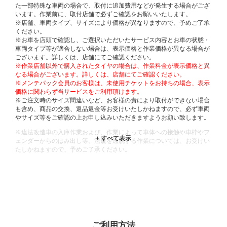
た一部特殊な車両の場合で、取付に追加費用などが発生する場合がござ
います。作業前に、取付店舗で必ずご確認をお願いいたします。
※店舗、車両タイプ、サイズにより価格が異なりますので、予めご了承
ください。
※お車を店頭で確認し、ご選択いただいたサービス内容とお車の状態・
車両タイプ等が適合しない場合は、表示価格と作業価格が異なる場合が
ございます。詳しくは、店舗にてご確認ください。
※作業店舗以外で購入されたタイヤの場合は、作業料金が表示価格と異
なる場合がございます。詳しくは、店舗にてご確認ください。
※メンテパック会員のお客様は、未使用チケットをお持ちの場合、表示
価格に関わらず当サービスをご利用頂けます。
※ご注文時のサイズ間違いなど、お客様の責により取付ができない場合
も含め、商品の交換、返品返金等お受けいたしかねますので、必ず車両
やサイズ等をご確認の上お申し込みいただきますようお願い致します。
※違法改造車の入庫作業および、作業によって車体への接触や車枠やフ
ェンダーからのはみ出し等、法規を逸脱する作業については、お受けい
たしかねますので、予めご了承ください。
※輸入車や一部希少車種等には対応できない場合もございます。
※おクルマの状態(作業の安全性を確保できない場合など含め)によって
は、ご来店当日であっても、作業をお断りさせて頂く場合もございま
す。
ADDITIONAL
INFORMATION
ご利用方法