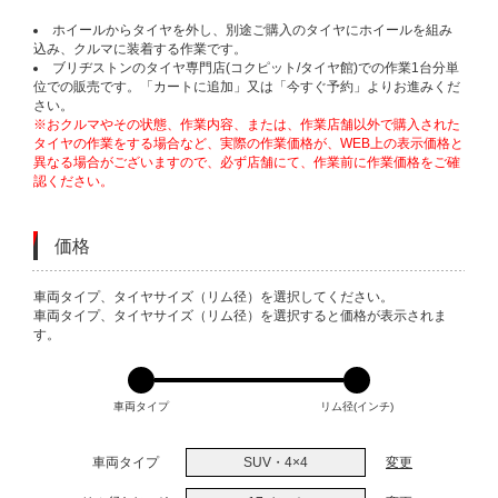
ホイールからタイヤを外し、別途ご購入のタイヤにホイールを組み
込み、クルマに装着する作業です。
ブリヂストンのタイヤ専門店(コクピット/タイヤ館)での作業1台分単
位での販売です。「カートに追加」又は「今すぐ予約」よりお進みくだ
さい。
※おクルマやその状態、作業内容、または、作業店舗以外で購入された
タイヤの作業をする場合など、実際の作業価格が、WEB上の表示価格と
異なる場合がございますので、必ず店舗にて、作業前に作業価格をご確
認ください。
価格
VARIATIONS
車両タイプ、タイヤサイズ（リム径）を選択してください。
車両タイプ、タイヤサイズ（リム径）を選択すると価格が表示されま
す。
車両タイプ
リム径(インチ)
車両タイプ
SUV・4×4
変更