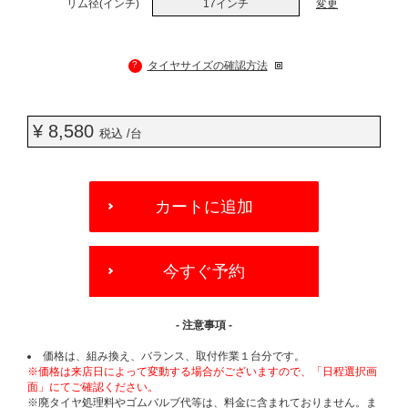
リム径(インチ)
17インチ
変更
?
タイヤサイズの確認方法
¥ 8,580
税込 /台
ADD
TO
カートに追加
CART
OPTIONS
今すぐ予約
- 注意事項 -
価格は、組み換え、バランス、取付作業１台分です。
※価格は来店日によって変動する場合がございますので、「日程選択画
面」にてご確認ください。
※廃タイヤ処理料やゴムバルブ代等は、料金に含まれておりません。ま