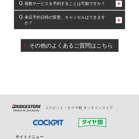
コクピット・タイヤ館のみとなります。
複数サービスを予約することは可能ですか？
複数サービスのご予約は可能です。
来店予約日時の変更、キャンセルはできます
か？
一部の商品・サービスの組み合わせに限り、同時にご予約が
出来ないものもございます。
ご来店予約日の3営業日前までマイページからの予約
日変更が可能です。
その他のよくあるご質問はこちら
ご来店予約日の3営業日前を過ぎている場合のご予約
の日時変更につきましては、直接ご予約の店舗まで
お問合せください。
また、やむを得ない事由によりご予約のキャンセル
をご希望の際は、直接ご予約いただいた店舗へご連
絡ください。
コクピット・タイヤ館 オンラインストア
サイトメニュー