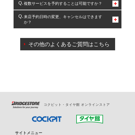
コクピット・タイヤ館のみとなります。
複数サービスを予約することは可能ですか？
複数サービスのご予約は可能です。
来店予約日時の変更、キャンセルはできます
か？
一部の商品・サービスの組み合わせに限り、同時にご予約が
出来ないものもございます。
ご来店予約日の3営業日前までマイページからの予約
日変更が可能です。
その他のよくあるご質問はこちら
ご来店予約日の3営業日前を過ぎている場合のご予約
の日時変更につきましては、直接ご予約の店舗まで
お問合せください。
また、やむを得ない事由によりご予約のキャンセル
をご希望の際は、直接ご予約いただいた店舗へご連
絡ください。
コクピット・タイヤ館 オンラインストア
サイトメニュー