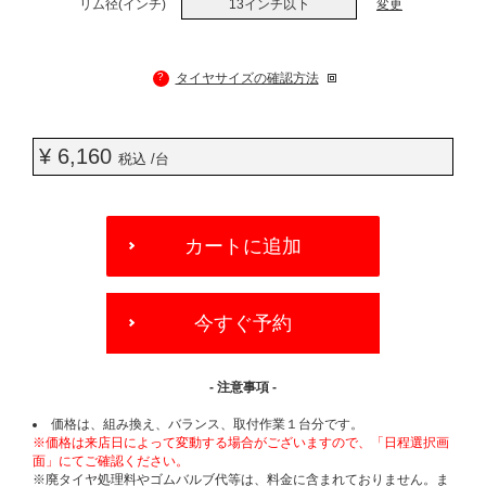
リム径(インチ)
13インチ以下
変更
?
タイヤサイズの確認方法
¥ 6,160
税込 /台
ADD
TO
カートに追加
CART
OPTIONS
今すぐ予約
- 注意事項 -
価格は、組み換え、バランス、取付作業１台分です。
※価格は来店日によって変動する場合がございますので、「日程選択画
面」にてご確認ください。
※廃タイヤ処理料やゴムバルブ代等は、料金に含まれておりません。ま