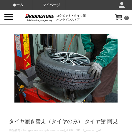
ホーム
マイページ
コクピット・タイヤ館
0
オンラインストア
IMAGES
タイヤ履き替え（タイヤのみ） タイヤ館 阿見
DETAILS
商品番号
change-tire-desorption-nowheel_JSH2070101_minivan_u13