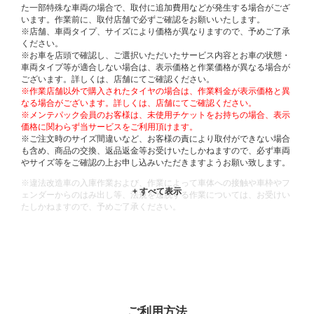
た一部特殊な車両の場合で、取付に追加費用などが発生する場合がござ
います。作業前に、取付店舗で必ずご確認をお願いいたします。
※店舗、車両タイプ、サイズにより価格が異なりますので、予めご了承
ください。
※お車を店頭で確認し、ご選択いただいたサービス内容とお車の状態・
車両タイプ等が適合しない場合は、表示価格と作業価格が異なる場合が
ございます。詳しくは、店舗にてご確認ください。
※作業店舗以外で購入されたタイヤの場合は、作業料金が表示価格と異
なる場合がございます。詳しくは、店舗にてご確認ください。
※メンテパック会員のお客様は、未使用チケットをお持ちの場合、表示
価格に関わらず当サービスをご利用頂けます。
※ご注文時のサイズ間違いなど、お客様の責により取付ができない場合
も含め、商品の交換、返品返金等お受けいたしかねますので、必ず車両
やサイズ等をご確認の上お申し込みいただきますようお願い致します。
※違法改造車の入庫作業および、作業によって車体への接触や車枠やフ
ェンダーからのはみ出し等、法規を逸脱する作業については、お受けい
たしかねますので、予めご了承ください。
※輸入車や一部希少車種等には対応できない場合もございます。
※おクルマの状態(作業の安全性を確保できない場合など含め)によって
は、ご来店当日であっても、作業をお断りさせて頂く場合もございま
す。
ADDITIONAL
INFORMATION
ご利用方法