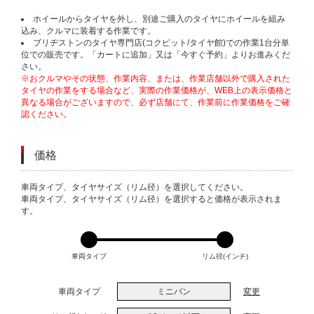
ホイールからタイヤを外し、別途ご購入のタイヤにホイールを組み
込み、クルマに装着する作業です。
ブリヂストンのタイヤ専門店(コクピット/タイヤ館)での作業1台分単
位での販売です。「カートに追加」又は「今すぐ予約」よりお進みくだ
さい。
※おクルマやその状態、作業内容、または、作業店舗以外で購入された
タイヤの作業をする場合など、実際の作業価格が、WEB上の表示価格と
異なる場合がございますので、必ず店舗にて、作業前に作業価格をご確
認ください。
価格
VARIATIONS
車両タイプ、タイヤサイズ（リム径）を選択してください。
車両タイプ、タイヤサイズ（リム径）を選択すると価格が表示されま
す。
車両タイプ
リム径(インチ)
車両タイプ
ミニバン
変更