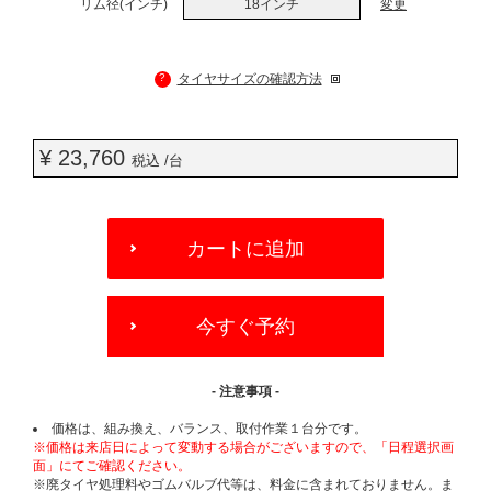
リム径(インチ)
18インチ
変更
?
タイヤサイズの確認方法
¥ 23,760
税込 /台
ADD
TO
カートに追加
CART
OPTIONS
今すぐ予約
- 注意事項 -
価格は、組み換え、バランス、取付作業１台分です。
※価格は来店日によって変動する場合がございますので、「日程選択画
面」にてご確認ください。
※廃タイヤ処理料やゴムバルブ代等は、料金に含まれておりません。ま