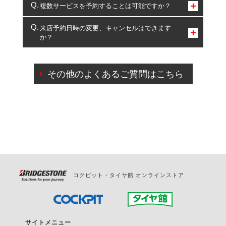
コクピット・タイヤ館のみとなります。
複数サービスを予約することは可能ですか？
複数サービスのご予約は可能です。
来店予約日時の変更、キャンセルはできます
か？
一部の商品・サービスの組み合わせに限り、同時にご予約が
出来ないものもございます。
ご来店予約日の3営業日前までマイページからの予約
日変更が可能です。
その他のよくあるご質問はこちら
ご来店予約日の3営業日前を過ぎている場合のご予約
の日時変更につきましては、直接ご予約の店舗まで
お問合せください。
また、やむを得ない事由によりご予約のキャンセル
をご希望の際は、直接ご予約いただいた店舗へご連
絡ください。
コクピット・タイヤ館 オンラインストア
サイトメニュー