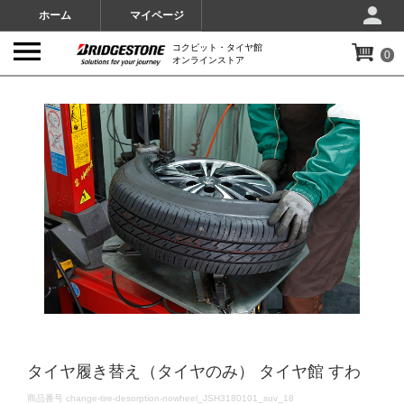
ホーム
マイページ
コクピット・タイヤ館
0
オンラインストア
IMAGES
タイヤ履き替え（タイヤのみ） タイヤ館 すわ
DETAILS
商品番号
change-tire-desorption-nowheel_JSH3180101_suv_18