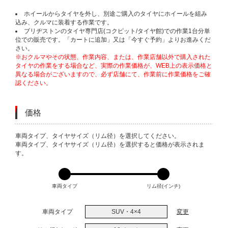
ホイールからタイヤを外し、別途ご購入のタイヤにホイールを組み
込み、クルマに装着する作業です。
ブリヂストンのタイヤ専門店(コクピット/タイヤ館)での作業1台分単
位での販売です。「カートに追加」又は「今すぐ予約」よりお進みくだ
さい。
※おクルマやその状態、作業内容、または、作業店舗以外で購入された
タイヤの作業をする場合など、実際の作業価格が、WEB上の表示価格と
異なる場合がございますので、必ず店舗にて、作業前に作業価格をご確
認ください。
価格
VARIATIONS
車両タイプ、タイヤサイズ（リム径）を選択してください。
車両タイプ、タイヤサイズ（リム径）を選択すると価格が表示されま
す。
車両タイプ
リム径(インチ)
車両タイプ
SUV・4×4
変更