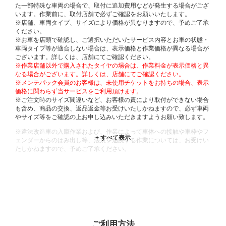
た一部特殊な車両の場合で、取付に追加費用などが発生する場合がござ
います。作業前に、取付店舗で必ずご確認をお願いいたします。
※店舗、車両タイプ、サイズにより価格が異なりますので、予めご了承
ください。
※お車を店頭で確認し、ご選択いただいたサービス内容とお車の状態・
車両タイプ等が適合しない場合は、表示価格と作業価格が異なる場合が
ございます。詳しくは、店舗にてご確認ください。
※作業店舗以外で購入されたタイヤの場合は、作業料金が表示価格と異
なる場合がございます。詳しくは、店舗にてご確認ください。
※メンテパック会員のお客様は、未使用チケットをお持ちの場合、表示
価格に関わらず当サービスをご利用頂けます。
※ご注文時のサイズ間違いなど、お客様の責により取付ができない場合
も含め、商品の交換、返品返金等お受けいたしかねますので、必ず車両
やサイズ等をご確認の上お申し込みいただきますようお願い致します。
※違法改造車の入庫作業および、作業によって車体への接触や車枠やフ
ェンダーからのはみ出し等、法規を逸脱する作業については、お受けい
たしかねますので、予めご了承ください。
※輸入車や一部希少車種等には対応できない場合もございます。
※おクルマの状態(作業の安全性を確保できない場合など含め)によって
は、ご来店当日であっても、作業をお断りさせて頂く場合もございま
す。
ADDITIONAL
INFORMATION
ご利用方法