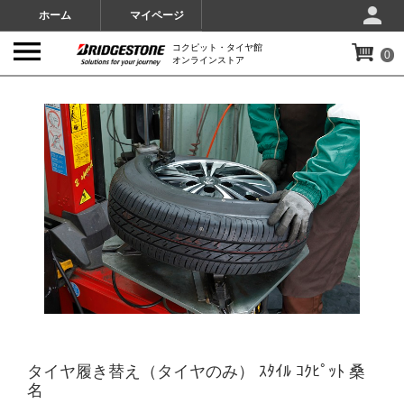
ホーム
マイページ
コクピット・タイヤ館
0
オンラインストア
IMAGES
タイヤ履き替え（タイヤのみ） ｽﾀｲﾙ ｺｸﾋﾟｯﾄ 桑
名