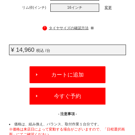
リム径(インチ)
16インチ
変更
?
タイヤサイズの確認方法
¥ 14,960
税込 /台
ADD
TO
カートに追加
CART
OPTIONS
今すぐ予約
- 注意事項 -
価格は、組み換え、バランス、取付作業１台分です。
※価格は来店日によって変動する場合がございますので、「日程選択画
面」にてご確認ください。