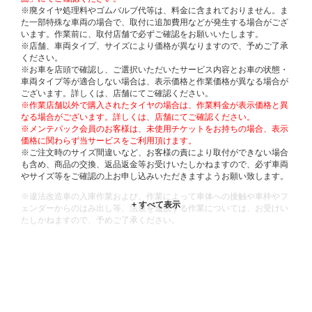
※廃タイヤ処理料やゴムバルブ代等は、料金に含まれておりません。ま
た一部特殊な車両の場合で、取付に追加費用などが発生する場合がござ
います。作業前に、取付店舗で必ずご確認をお願いいたします。
※店舗、車両タイプ、サイズにより価格が異なりますので、予めご了承
ください。
※お車を店頭で確認し、ご選択いただいたサービス内容とお車の状態・
車両タイプ等が適合しない場合は、表示価格と作業価格が異なる場合が
ございます。詳しくは、店舗にてご確認ください。
※作業店舗以外で購入されたタイヤの場合は、作業料金が表示価格と異
なる場合がございます。詳しくは、店舗にてご確認ください。
※メンテパック会員のお客様は、未使用チケットをお持ちの場合、表示
価格に関わらず当サービスをご利用頂けます。
※ご注文時のサイズ間違いなど、お客様の責により取付ができない場合
も含め、商品の交換、返品返金等お受けいたしかねますので、必ず車両
やサイズ等をご確認の上お申し込みいただきますようお願い致します。
※違法改造車の入庫作業および、作業によって車体への接触や車枠やフ
ェンダーからのはみ出し等、法規を逸脱する作業については、お受けい
たしかねますので、予めご了承ください。
※輸入車や一部希少車種等には対応できない場合もございます。
※おクルマの状態(作業の安全性を確保できない場合など含め)によって
は、ご来店当日であっても、作業をお断りさせて頂く場合もございま
す。
ADDITIONAL
INFORMATION