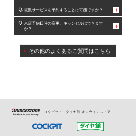
コクピット・タイヤ館のみとなります。
複数サービスを予約することは可能ですか？
複数サービスのご予約は可能です。
来店予約日時の変更、キャンセルはできます
か？
一部の商品・サービスの組み合わせに限り、同時にご予約が
出来ないものもございます。
ご来店予約日の3営業日前までマイページからの予約
日変更が可能です。
その他のよくあるご質問はこちら
ご来店予約日の3営業日前を過ぎている場合のご予約
の日時変更につきましては、直接ご予約の店舗まで
お問合せください。
また、やむを得ない事由によりご予約のキャンセル
をご希望の際は、直接ご予約いただいた店舗へご連
絡ください。
コクピット・タイヤ館 オンラインストア