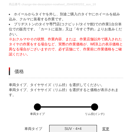
DETAILS
商品番号
change-tire-desorption-nowheel_JSH4390202_suv_16
ホイールからタイヤを外し、別途ご購入のタイヤにホイールを組み
込み、クルマに装着する作業です。
ブリヂストンのタイヤ専門店(コクピット/タイヤ館)での作業1台分単
位での販売です。「カートに追加」又は「今すぐ予約」よりお進みくだ
さい。
※おクルマやその状態、作業内容、または、作業店舗以外で購入された
タイヤの作業をする場合など、実際の作業価格が、WEB上の表示価格と
異なる場合がございますので、必ず店舗にて、作業前に作業価格をご確
認ください。
価格
VARIATIONS
車両タイプ、タイヤサイズ（リム径）を選択してください。
車両タイプ、タイヤサイズ（リム径）を選択すると価格が表示されま
す。
車両タイプ
リム径(インチ)
車両タイプ
SUV・4×4
変更