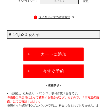
リム径(インチ)
18インチ
変更
?
タイヤサイズの確認方法
¥ 14,520
税込 /台
ADD
TO
カートに追加
CART
OPTIONS
今すぐ予約
- 注意事項 -
価格は、組み換え、バランス、取付作業１台分です。
※価格は来店日によって変動する場合がございますので、「日程選択画
面」にてご確認ください。
※廃タイヤ処理料やゴムバルブ代等は、料金に含まれておりません。ま