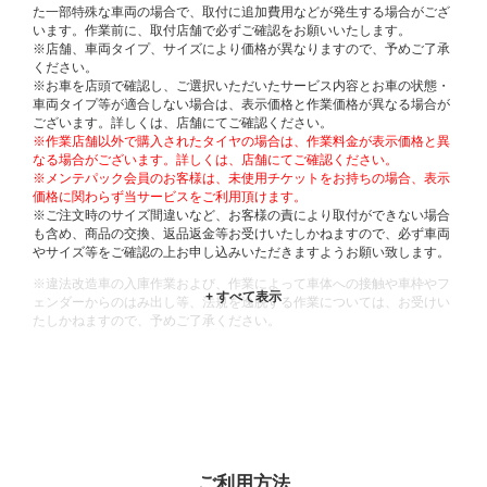
た一部特殊な車両の場合で、取付に追加費用などが発生する場合がござ
います。作業前に、取付店舗で必ずご確認をお願いいたします。
※店舗、車両タイプ、サイズにより価格が異なりますので、予めご了承
ください。
※お車を店頭で確認し、ご選択いただいたサービス内容とお車の状態・
車両タイプ等が適合しない場合は、表示価格と作業価格が異なる場合が
ございます。詳しくは、店舗にてご確認ください。
※作業店舗以外で購入されたタイヤの場合は、作業料金が表示価格と異
なる場合がございます。詳しくは、店舗にてご確認ください。
※メンテパック会員のお客様は、未使用チケットをお持ちの場合、表示
価格に関わらず当サービスをご利用頂けます。
※ご注文時のサイズ間違いなど、お客様の責により取付ができない場合
も含め、商品の交換、返品返金等お受けいたしかねますので、必ず車両
やサイズ等をご確認の上お申し込みいただきますようお願い致します。
※違法改造車の入庫作業および、作業によって車体への接触や車枠やフ
ェンダーからのはみ出し等、法規を逸脱する作業については、お受けい
たしかねますので、予めご了承ください。
※輸入車や一部希少車種等には対応できない場合もございます。
※おクルマの状態(作業の安全性を確保できない場合など含め)によって
は、ご来店当日であっても、作業をお断りさせて頂く場合もございま
す。
ADDITIONAL
INFORMATION
ご利用方法