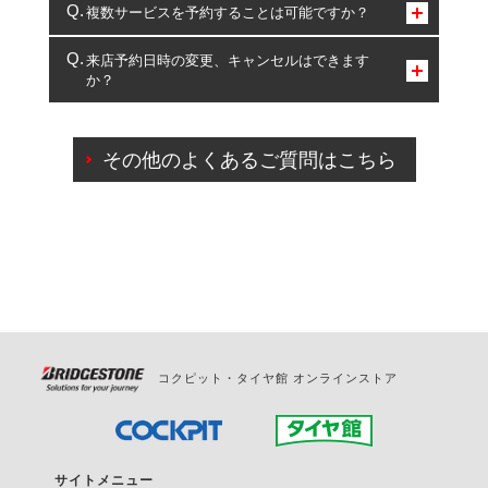
コクピット・タイヤ館のみとなります。
複数サービスを予約することは可能ですか？
複数サービスのご予約は可能です。
来店予約日時の変更、キャンセルはできます
か？
一部の商品・サービスの組み合わせに限り、同時にご予約が
出来ないものもございます。
ご来店予約日の3営業日前までマイページからの予約
日変更が可能です。
その他のよくあるご質問はこちら
ご来店予約日の3営業日前を過ぎている場合のご予約
の日時変更につきましては、直接ご予約の店舗まで
お問合せください。
また、やむを得ない事由によりご予約のキャンセル
をご希望の際は、直接ご予約いただいた店舗へご連
絡ください。
コクピット・タイヤ館 オンラインストア
サイトメニュー