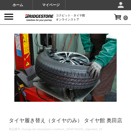
ホーム
マイページ
コクピット・タイヤ館
0
オンラインストア
IMAGES
タイヤ履き替え（タイヤのみ） タイヤ館 奥田店
DETAILS
商品番号
change-tire-desorption-nowheel_JSH4700101_imported_18