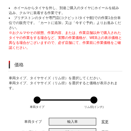
ホイールからタイヤを外し、別途ご購入のタイヤにホイールを組み
込み、クルマに装着する作業です。
ブリヂストンのタイヤ専門店(コクピット/タイヤ館)での作業1台分単
位での販売です。「カートに追加」又は「今すぐ予約」よりお進みくだ
さい。
※おクルマやその状態、作業内容、または、作業店舗以外で購入された
タイヤの作業をする場合など、実際の作業価格が、WEB上の表示価格と
異なる場合がございますので、必ず店舗にて、作業前に作業価格をご確
認ください。
価格
VARIATIONS
車両タイプ、タイヤサイズ（リム径）を選択してください。
車両タイプ、タイヤサイズ（リム径）を選択すると価格が表示されま
す。
車両タイプ
リム径(インチ)
車両タイプ
輸入車
変更