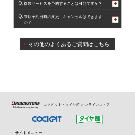
コクピット・タイヤ館のみとなります。
複数サービスを予約することは可能ですか？
複数サービスのご予約は可能です。
来店予約日時の変更、キャンセルはできます
か？
一部の商品・サービスの組み合わせに限り、同時にご予約が
出来ないものもございます。
ご来店予約日の3営業日前までマイページからの予約
日変更が可能です。
その他のよくあるご質問はこちら
ご来店予約日の3営業日前を過ぎている場合のご予約
の日時変更につきましては、直接ご予約の店舗まで
お問合せください。
また、やむを得ない事由によりご予約のキャンセル
をご希望の際は、直接ご予約いただいた店舗へご連
絡ください。
コクピット・タイヤ館 オンラインストア
サイトメニュー