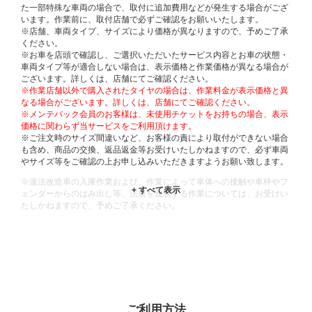
た一部特殊な車両の場合で、取付に追加費用などが発生する場合がござ
います。作業前に、取付店舗で必ずご確認をお願いいたします。
※店舗、車両タイプ、サイズにより価格が異なりますので、予めご了承
ください。
※お車を店頭で確認し、ご選択いただいたサービス内容とお車の状態・
車両タイプ等が適合しない場合は、表示価格と作業価格が異なる場合が
ございます。詳しくは、店舗にてご確認ください。
※作業店舗以外で購入されたタイヤの場合は、作業料金が表示価格と異
なる場合がございます。詳しくは、店舗にてご確認ください。
※メンテパック会員のお客様は、未使用チケットをお持ちの場合、表示
価格に関わらず当サービスをご利用頂けます。
※ご注文時のサイズ間違いなど、お客様の責により取付ができない場合
も含め、商品の交換、返品返金等お受けいたしかねますので、必ず車両
やサイズ等をご確認の上お申し込みいただきますようお願い致します。
※違法改造車の入庫作業および、作業によって車体への接触や車枠やフ
ェンダーからのはみ出し等、法規を逸脱する作業については、お受けい
たしかねますので、予めご了承ください。
※輸入車や一部希少車種等には対応できない場合もございます。
※おクルマの状態(作業の安全性を確保できない場合など含め)によって
は、ご来店当日であっても、作業をお断りさせて頂く場合もございま
す。
ADDITIONAL
INFORMATION
ご利用方法