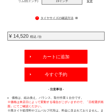
リム径(インチ)
19インチ
変更
?
タイヤサイズの確認方法
¥ 14,520
税込 /台
ADD
TO
カートに追加
CART
OPTIONS
今すぐ予約
- 注意事項 -
価格は、組み換え、バランス、取付作業１台分です。
※価格は来店日によって変動する場合がございますので、「日程選択画
面」にてご確認ください。
※廃タイヤ処理料やゴムバルブ代等は、料金に含まれておりません。ま