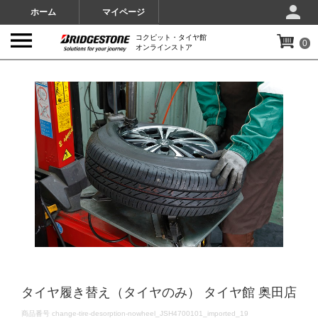
ホーム
マイページ
コクピット・タイヤ館
0
オンラインストア
IMAGES
タイヤ履き替え（タイヤのみ） タイヤ館 奥田店
DETAILS
商品番号
change-tire-desorption-nowheel_JSH4700101_imported_19