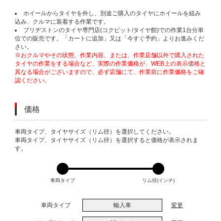
ホイールからタイヤを外し、別途ご購入のタイヤにホイールを組み
込み、クルマに装着する作業です。
ブリヂストンのタイヤ専門店(コクピット/タイヤ館)での作業1台分単
位での販売です。「カートに追加」又は「今すぐ予約」よりお進みくだ
さい。
※おクルマやその状態、作業内容、または、作業店舗以外で購入された
タイヤの作業をする場合など、実際の作業価格が、WEB上の表示価格と
異なる場合がございますので、必ず店舗にて、作業前に作業価格をご確
認ください。
価格
VARIATIONS
車両タイプ、タイヤサイズ（リム径）を選択してください。
車両タイプ、タイヤサイズ（リム径）を選択すると価格が表示されま
す。
車両タイプ
リム径(インチ)
車両タイプ
輸入車
変更