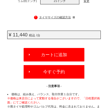
リム径(インチ)
21インチ
変更
?
タイヤサイズの確認方法
¥ 11,440
税込 /台
ADD
TO
カートに追加
CART
OPTIONS
今すぐ予約
- 注意事項 -
価格は、組み換え、バランス、取付作業１台分です。
※価格は来店日によって変動する場合がございますので、「日程選択画
面」にてご確認ください。
※廃タイヤ処理料やゴムバルブ代等は、料金に含まれておりません。ま