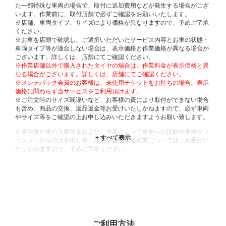
た一部特殊な車両の場合で、取付に追加費用などが発生する場合がござ
います。作業前に、取付店舗で必ずご確認をお願いいたします。
※店舗、車両タイプ、サイズにより価格が異なりますので、予めご了承
ください。
※お車を店頭で確認し、ご選択いただいたサービス内容とお車の状態・
車両タイプ等が適合しない場合は、表示価格と作業価格が異なる場合が
ございます。詳しくは、店舗にてご確認ください。
※作業店舗以外で購入されたタイヤの場合は、作業料金が表示価格と異
なる場合がございます。詳しくは、店舗にてご確認ください。
※メンテパック会員のお客様は、未使用チケットをお持ちの場合、表示
価格に関わらず当サービスをご利用頂けます。
※ご注文時のサイズ間違いなど、お客様の責により取付ができない場合
も含め、商品の交換、返品返金等お受けいたしかねますので、必ず車両
やサイズ等をご確認の上お申し込みいただきますようお願い致します。
※違法改造車の入庫作業および、作業によって車体への接触や車枠やフ
ェンダーからのはみ出し等、法規を逸脱する作業については、お受けい
たしかねますので、予めご了承ください。
※輸入車や一部希少車種等には対応できない場合もございます。
※おクルマの状態(作業の安全性を確保できない場合など含め)によって
は、ご来店当日であっても、作業をお断りさせて頂く場合もございま
す。
ADDITIONAL
INFORMATION
ご利用方法