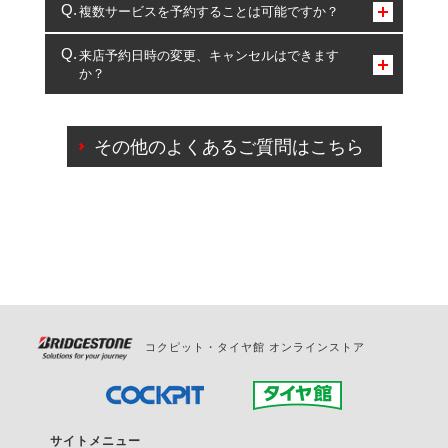
コクピット・タイヤ館のみとなります。
複数サービスを予約することは可能ですか？
複数サービスのご予約は可能です。
来店予約日時の変更、キャンセルはできます
か？
一部の商品・サービスの組み合わせに限り、同時にご予約が
出来ないものもございます。
ご来店予約日の3営業日前までマイページからの予約
日変更が可能です。
その他のよくあるご質問はこちら
ご来店予約日の3営業日前を過ぎている場合のご予約
の日時変更につきましては、直接ご予約の店舗まで
お問合せください。
また、やむを得ない事由によりご予約のキャンセル
をご希望の際は、直接ご予約いただいた店舗へご連
絡ください。
コクピット・タイヤ館 オンラインストア
サイトメニュー