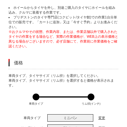
ホイールからタイヤを外し、別途ご購入のタイヤにホイールを組み
込み、クルマに装着する作業です。
ブリヂストンのタイヤ専門店(コクピット/タイヤ館)での作業1台分単
位での販売です。「カートに追加」又は「今すぐ予約」よりお進みくだ
さい。
※おクルマやその状態、作業内容、または、作業店舗以外で購入された
タイヤの作業をする場合など、実際の作業価格が、WEB上の表示価格と
異なる場合がございますので、必ず店舗にて、作業前に作業価格をご確
認ください。
価格
VARIATIONS
車両タイプ、タイヤサイズ（リム径）を選択してください。
車両タイプ、タイヤサイズ（リム径）を選択すると価格が表示されま
す。
車両タイプ
リム径(インチ)
車両タイプ
ミニバン
変更