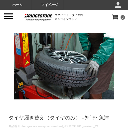
ホーム
マイページ
コクピット・タイヤ館
0
オンラインストア
IMAGES
タイヤ履き替え（タイヤのみ） ｺｸﾋﾟｯﾄ 魚津
DETAILS
商品番号
change-tire-desorption-nowheel_JSH4730101_minivan_21