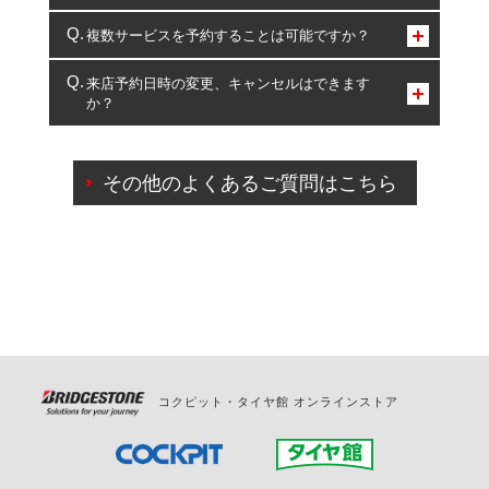
コクピット・タイヤ館のみとなります。
複数サービスを予約することは可能ですか？
複数サービスのご予約は可能です。
来店予約日時の変更、キャンセルはできます
か？
一部の商品・サービスの組み合わせに限り、同時にご予約が
出来ないものもございます。
ご来店予約日の3営業日前までマイページからの予約
日変更が可能です。
その他のよくあるご質問はこちら
ご来店予約日の3営業日前を過ぎている場合のご予約
の日時変更につきましては、直接ご予約の店舗まで
お問合せください。
また、やむを得ない事由によりご予約のキャンセル
をご希望の際は、直接ご予約いただいた店舗へご連
絡ください。
コクピット・タイヤ館 オンラインストア