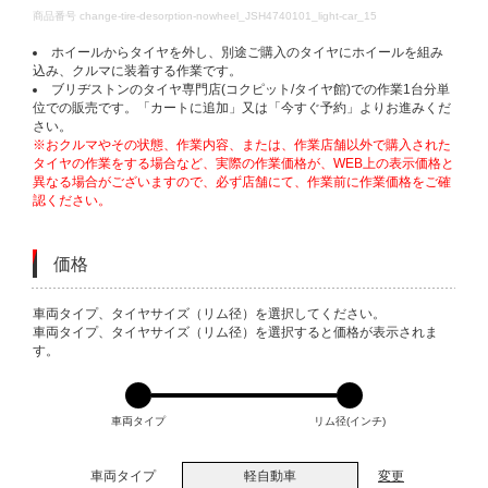
DETAILS
商品番号
change-tire-desorption-nowheel_JSH4740101_light-car_15
ホイールからタイヤを外し、別途ご購入のタイヤにホイールを組み
込み、クルマに装着する作業です。
ブリヂストンのタイヤ専門店(コクピット/タイヤ館)での作業1台分単
位での販売です。「カートに追加」又は「今すぐ予約」よりお進みくだ
さい。
※おクルマやその状態、作業内容、または、作業店舗以外で購入された
タイヤの作業をする場合など、実際の作業価格が、WEB上の表示価格と
異なる場合がございますので、必ず店舗にて、作業前に作業価格をご確
認ください。
価格
VARIATIONS
車両タイプ、タイヤサイズ（リム径）を選択してください。
車両タイプ、タイヤサイズ（リム径）を選択すると価格が表示されま
す。
車両タイプ
リム径(インチ)
車両タイプ
軽自動車
変更