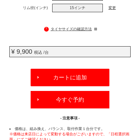
リム径(インチ)
15インチ
変更
?
タイヤサイズの確認方法
¥ 9,900
税込 /台
ADD
TO
カートに追加
CART
OPTIONS
今すぐ予約
- 注意事項 -
価格は、組み換え、バランス、取付作業１台分です。
※価格は来店日によって変動する場合がございますので、「日程選択画
面」にてご確認ください。