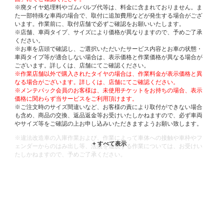
※廃タイヤ処理料やゴムバルブ代等は、料金に含まれておりません。ま
た一部特殊な車両の場合で、取付に追加費用などが発生する場合がござ
います。作業前に、取付店舗で必ずご確認をお願いいたします。
※店舗、車両タイプ、サイズにより価格が異なりますので、予めご了承
ください。
※お車を店頭で確認し、ご選択いただいたサービス内容とお車の状態・
車両タイプ等が適合しない場合は、表示価格と作業価格が異なる場合が
ございます。詳しくは、店舗にてご確認ください。
※作業店舗以外で購入されたタイヤの場合は、作業料金が表示価格と異
なる場合がございます。詳しくは、店舗にてご確認ください。
※メンテパック会員のお客様は、未使用チケットをお持ちの場合、表示
価格に関わらず当サービスをご利用頂けます。
※ご注文時のサイズ間違いなど、お客様の責により取付ができない場合
も含め、商品の交換、返品返金等お受けいたしかねますので、必ず車両
やサイズ等をご確認の上お申し込みいただきますようお願い致します。
※違法改造車の入庫作業および、作業によって車体への接触や車枠やフ
ェンダーからのはみ出し等、法規を逸脱する作業については、お受けい
たしかねますので、予めご了承ください。
※輸入車や一部希少車種等には対応できない場合もございます。
※おクルマの状態(作業の安全性を確保できない場合など含め)によって
は、ご来店当日であっても、作業をお断りさせて頂く場合もございま
す。
ADDITIONAL
INFORMATION