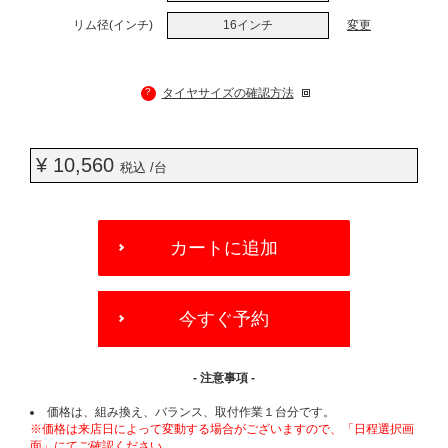
リム径(インチ)
16インチ
変更
?
タイヤサイズの確認方法
¥ 10,560
税込 /台
ADD
TO
カートに追加
CART
OPTIONS
今すぐ予約
- 注意事項 -
価格は、組み換え、バランス、取付作業１台分です。
※価格は来店日によって変動する場合がございますので、「日程選択画
面」にてご確認ください。