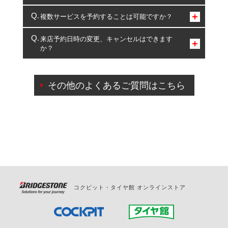
コクピット・タイヤ館のみとなります。
複数サービスを予約することは可能ですか？
複数サービスのご予約は可能です。
来店予約日時の変更、キャンセルはできます
か？
一部の商品・サービスの組み合わせに限り、同時にご予約が
出来ないものもございます。
ご来店予約日の3営業日前までマイページからの予約
日変更が可能です。
その他のよくあるご質問はこちら
ご来店予約日の3営業日前を過ぎている場合のご予約
の日時変更につきましては、直接ご予約の店舗まで
お問合せください。
また、やむを得ない事由によりご予約のキャンセル
をご希望の際は、直接ご予約いただいた店舗へご連
絡ください。
コクピット・タイヤ館 オンラインストア