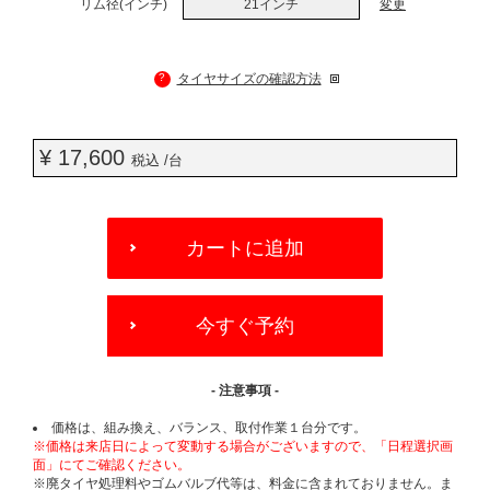
リム径(インチ)
21インチ
変更
?
タイヤサイズの確認方法
¥ 17,600
税込 /台
ADD
TO
カートに追加
CART
OPTIONS
今すぐ予約
- 注意事項 -
価格は、組み換え、バランス、取付作業１台分です。
※価格は来店日によって変動する場合がございますので、「日程選択画
面」にてご確認ください。
※廃タイヤ処理料やゴムバルブ代等は、料金に含まれておりません。ま