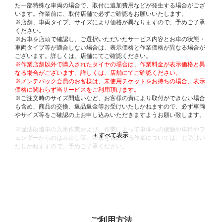
た一部特殊な車両の場合で、取付に追加費用などが発生する場合がござ
います。作業前に、取付店舗で必ずご確認をお願いいたします。
※店舗、車両タイプ、サイズにより価格が異なりますので、予めご了承
ください。
※お車を店頭で確認し、ご選択いただいたサービス内容とお車の状態・
車両タイプ等が適合しない場合は、表示価格と作業価格が異なる場合が
ございます。詳しくは、店舗にてご確認ください。
※作業店舗以外で購入されたタイヤの場合は、作業料金が表示価格と異
なる場合がございます。詳しくは、店舗にてご確認ください。
※メンテパック会員のお客様は、未使用チケットをお持ちの場合、表示
価格に関わらず当サービスをご利用頂けます。
※ご注文時のサイズ間違いなど、お客様の責により取付ができない場合
も含め、商品の交換、返品返金等お受けいたしかねますので、必ず車両
やサイズ等をご確認の上お申し込みいただきますようお願い致します。
※違法改造車の入庫作業および、作業によって車体への接触や車枠やフ
ェンダーからのはみ出し等、法規を逸脱する作業については、お受けい
たしかねますので、予めご了承ください。
※輸入車や一部希少車種等には対応できない場合もございます。
※おクルマの状態(作業の安全性を確保できない場合など含め)によって
は、ご来店当日であっても、作業をお断りさせて頂く場合もございま
す。
ADDITIONAL
INFORMATION
ご利用方法