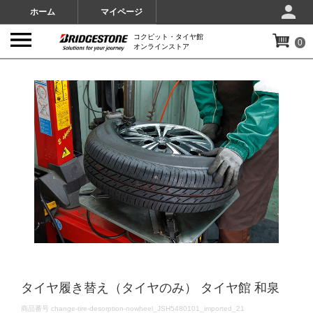
ホーム
マイページ
コクピット・タイヤ館
0
オンラインストア
IMAGES
タイヤ履き替え（タイヤのみ） タイヤ館 和泉
DETAILS
商品番号
change-tire-desorption-nowheel_JSH5480101_imported_21