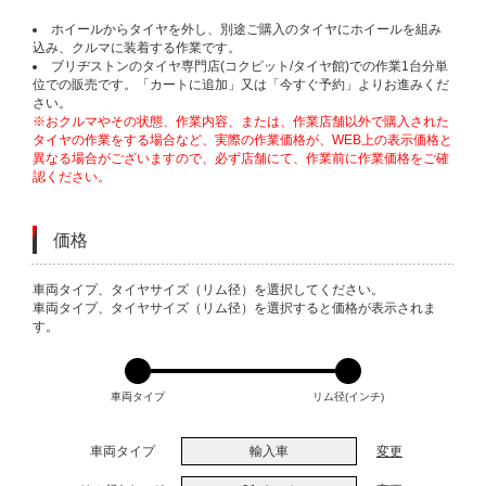
ホイールからタイヤを外し、別途ご購入のタイヤにホイールを組み
込み、クルマに装着する作業です。
ブリヂストンのタイヤ専門店(コクピット/タイヤ館)での作業1台分単
位での販売です。「カートに追加」又は「今すぐ予約」よりお進みくだ
さい。
※おクルマやその状態、作業内容、または、作業店舗以外で購入された
タイヤの作業をする場合など、実際の作業価格が、WEB上の表示価格と
異なる場合がございますので、必ず店舗にて、作業前に作業価格をご確
認ください。
価格
VARIATIONS
車両タイプ、タイヤサイズ（リム径）を選択してください。
車両タイプ、タイヤサイズ（リム径）を選択すると価格が表示されま
す。
車両タイプ
リム径(インチ)
車両タイプ
輸入車
変更