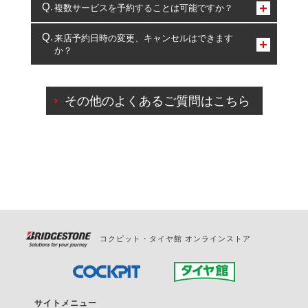
コクピット・タイヤ館のみとなります。
複数サービスを予約することは可能ですか？
複数サービスのご予約は可能です。
来店予約日時の変更、キャンセルはできます
か？
一部の商品・サービスの組み合わせに限り、同時にご予約が
出来ないものもございます。
ご来店予約日の3営業日前までマイページからの予約
日変更が可能です。
その他のよくあるご質問はこちら
ご来店予約日の3営業日前を過ぎている場合のご予約
の日時変更につきましては、直接ご予約の店舗まで
お問合せください。
また、やむを得ない事由によりご予約のキャンセル
をご希望の際は、直接ご予約いただいた店舗へご連
絡ください。
コクピット・タイヤ館 オンラインストア
サイトメニュー