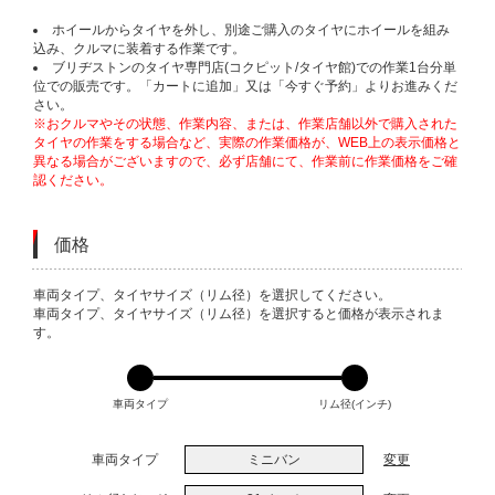
ホイールからタイヤを外し、別途ご購入のタイヤにホイールを組み
込み、クルマに装着する作業です。
ブリヂストンのタイヤ専門店(コクピット/タイヤ館)での作業1台分単
位での販売です。「カートに追加」又は「今すぐ予約」よりお進みくだ
さい。
※おクルマやその状態、作業内容、または、作業店舗以外で購入された
タイヤの作業をする場合など、実際の作業価格が、WEB上の表示価格と
異なる場合がございますので、必ず店舗にて、作業前に作業価格をご確
認ください。
価格
VARIATIONS
車両タイプ、タイヤサイズ（リム径）を選択してください。
車両タイプ、タイヤサイズ（リム径）を選択すると価格が表示されま
す。
車両タイプ
リム径(インチ)
車両タイプ
ミニバン
変更