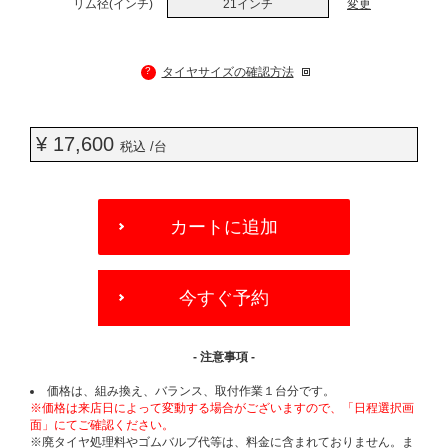
リム径(インチ)
21インチ
変更
?
タイヤサイズの確認方法
¥ 17,600
税込 /台
ADD
TO
カートに追加
CART
OPTIONS
今すぐ予約
- 注意事項 -
価格は、組み換え、バランス、取付作業１台分です。
※価格は来店日によって変動する場合がございますので、「日程選択画
面」にてご確認ください。
※廃タイヤ処理料やゴムバルブ代等は、料金に含まれておりません。ま