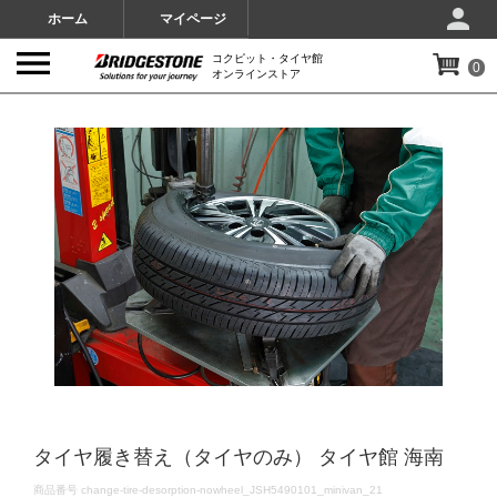
ホーム
マイページ
コクピット・タイヤ館
0
オンラインストア
IMAGES
タイヤ履き替え（タイヤのみ） タイヤ館 海南
DETAILS
商品番号
change-tire-desorption-nowheel_JSH5490101_minivan_21