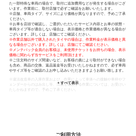
た一部特殊な車両の場合で、取付に追加費用などが発生する場合がござ
います。作業前に、取付店舗で必ずご確認をお願いいたします。
※店舗、車両タイプ、サイズにより価格が異なりますので、予めご了承
ください。
※お車を店頭で確認し、ご選択いただいたサービス内容とお車の状態・
車両タイプ等が適合しない場合は、表示価格と作業価格が異なる場合が
ございます。詳しくは、店舗にてご確認ください。
※作業店舗以外で購入されたタイヤの場合は、作業料金が表示価格と異
なる場合がございます。詳しくは、店舗にてご確認ください。
※メンテパック会員のお客様は、未使用チケットをお持ちの場合、表示
価格に関わらず当サービスをご利用頂けます。
※ご注文時のサイズ間違いなど、お客様の責により取付ができない場合
も含め、商品の交換、返品返金等お受けいたしかねますので、必ず車両
やサイズ等をご確認の上お申し込みいただきますようお願い致します。
※違法改造車の入庫作業および、作業によって車体への接触や車枠やフ
ェンダーからのはみ出し等、法規を逸脱する作業については、お受けい
たしかねますので、予めご了承ください。
※輸入車や一部希少車種等には対応できない場合もございます。
※おクルマの状態(作業の安全性を確保できない場合など含め)によって
は、ご来店当日であっても、作業をお断りさせて頂く場合もございま
す。
ADDITIONAL
INFORMATION
ご利用方法