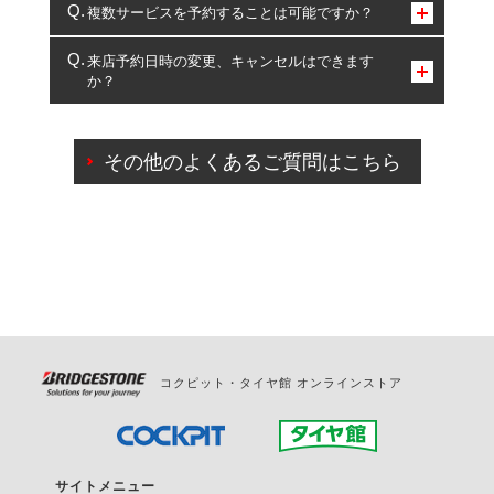
コクピット・タイヤ館のみとなります。
複数サービスを予約することは可能ですか？
複数サービスのご予約は可能です。
来店予約日時の変更、キャンセルはできます
か？
一部の商品・サービスの組み合わせに限り、同時にご予約が
出来ないものもございます。
ご来店予約日の3営業日前までマイページからの予約
日変更が可能です。
その他のよくあるご質問はこちら
ご来店予約日の3営業日前を過ぎている場合のご予約
の日時変更につきましては、直接ご予約の店舗まで
お問合せください。
また、やむを得ない事由によりご予約のキャンセル
をご希望の際は、直接ご予約いただいた店舗へご連
絡ください。
コクピット・タイヤ館 オンラインストア
サイトメニュー