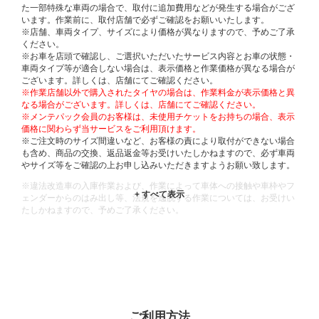
た一部特殊な車両の場合で、取付に追加費用などが発生する場合がござ
います。作業前に、取付店舗で必ずご確認をお願いいたします。
※店舗、車両タイプ、サイズにより価格が異なりますので、予めご了承
ください。
※お車を店頭で確認し、ご選択いただいたサービス内容とお車の状態・
車両タイプ等が適合しない場合は、表示価格と作業価格が異なる場合が
ございます。詳しくは、店舗にてご確認ください。
※作業店舗以外で購入されたタイヤの場合は、作業料金が表示価格と異
なる場合がございます。詳しくは、店舗にてご確認ください。
※メンテパック会員のお客様は、未使用チケットをお持ちの場合、表示
価格に関わらず当サービスをご利用頂けます。
※ご注文時のサイズ間違いなど、お客様の責により取付ができない場合
も含め、商品の交換、返品返金等お受けいたしかねますので、必ず車両
やサイズ等をご確認の上お申し込みいただきますようお願い致します。
※違法改造車の入庫作業および、作業によって車体への接触や車枠やフ
ェンダーからのはみ出し等、法規を逸脱する作業については、お受けい
たしかねますので、予めご了承ください。
※輸入車や一部希少車種等には対応できない場合もございます。
※おクルマの状態(作業の安全性を確保できない場合など含め)によって
は、ご来店当日であっても、作業をお断りさせて頂く場合もございま
す。
ADDITIONAL
INFORMATION
ご利用方法