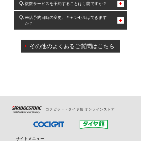
コクピット・タイヤ館のみとなります。
複数サービスを予約することは可能ですか？
複数サービスのご予約は可能です。
来店予約日時の変更、キャンセルはできます
か？
一部の商品・サービスの組み合わせに限り、同時にご予約が
出来ないものもございます。
ご来店予約日の3営業日前までマイページからの予約
日変更が可能です。
その他のよくあるご質問はこちら
ご来店予約日の3営業日前を過ぎている場合のご予約
の日時変更につきましては、直接ご予約の店舗まで
お問合せください。
また、やむを得ない事由によりご予約のキャンセル
をご希望の際は、直接ご予約いただいた店舗へご連
絡ください。
コクピット・タイヤ館 オンラインストア
サイトメニュー