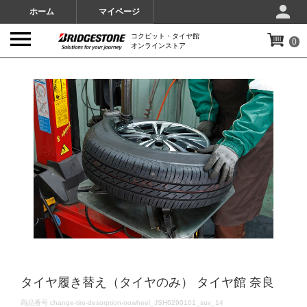
ホーム
マイページ
コクピット・タイヤ館
0
オンラインストア
IMAGES
タイヤ履き替え（タイヤのみ） タイヤ館 奈良
DETAILS
商品番号
change-tire-desorption-nowheel_JSH6290101_suv_14