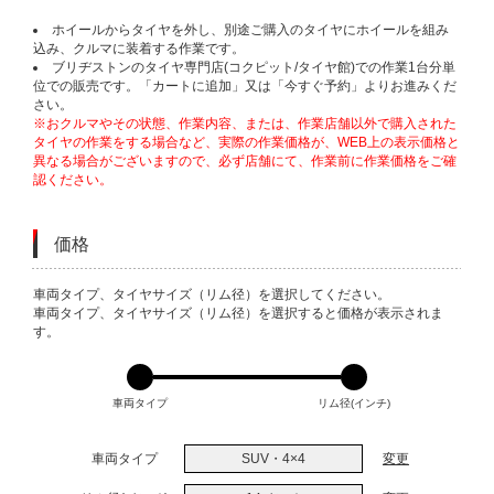
ホイールからタイヤを外し、別途ご購入のタイヤにホイールを組み
込み、クルマに装着する作業です。
ブリヂストンのタイヤ専門店(コクピット/タイヤ館)での作業1台分単
位での販売です。「カートに追加」又は「今すぐ予約」よりお進みくだ
さい。
※おクルマやその状態、作業内容、または、作業店舗以外で購入された
タイヤの作業をする場合など、実際の作業価格が、WEB上の表示価格と
異なる場合がございますので、必ず店舗にて、作業前に作業価格をご確
認ください。
価格
VARIATIONS
車両タイプ、タイヤサイズ（リム径）を選択してください。
車両タイプ、タイヤサイズ（リム径）を選択すると価格が表示されま
す。
車両タイプ
リム径(インチ)
車両タイプ
SUV・4×4
変更