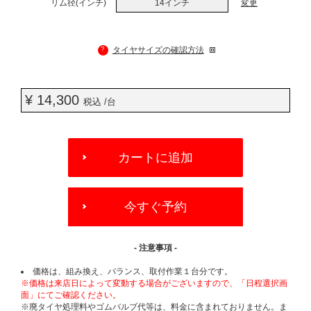
リム径(インチ)
14インチ
変更
?
タイヤサイズの確認方法
¥ 14,300
税込 /台
ADD
TO
カートに追加
CART
OPTIONS
今すぐ予約
- 注意事項 -
価格は、組み換え、バランス、取付作業１台分です。
※価格は来店日によって変動する場合がございますので、「日程選択画
面」にてご確認ください。
※廃タイヤ処理料やゴムバルブ代等は、料金に含まれておりません。ま