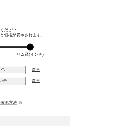
てください。
ると価格が表示されます。
リム径(インチ)
バン
変更
インチ
変更
の確認方法