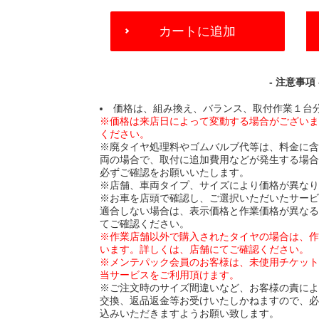
ADD
カートに追加
TO
CART
OPTIONS
- 注意事項 
価格は、組み換え、バランス、取付作業１台
※価格は来店日によって変動する場合がござい
ください。
※廃タイヤ処理料やゴムバルブ代等は、料金に
両の場合で、取付に追加費用などが発生する場
必ずご確認をお願いいたします。
※店舗、車両タイプ、サイズにより価格が異な
※お車を店頭で確認し、ご選択いただいたサー
適合しない場合は、表示価格と作業価格が異な
てご確認ください。
※作業店舗以外で購入されたタイヤの場合は、
います。詳しくは、店舗にてご確認ください。
※メンテパック会員のお客様は、未使用チケッ
当サービスをご利用頂けます。
※ご注文時のサイズ間違いなど、お客様の責に
交換、返品返金等お受けいたしかねますので、
込みいただきますようお願い致します。