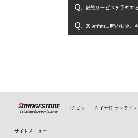
複数サービスを予約す
コクピット・タイヤ館
来店予約日時の変更、
複数サービスのご予約
一部の商品・サービスの組み合
ご来店予約日の3営業
ご来店予約日の3営業
ください。
また、やむを得ない事
い。
コクピット・タイヤ館 オンライ
サイトメニュー