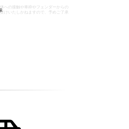
車体への接触や車枠やフェンダーからの
お受けいたしかねますので、予めご了承
合もございます。
場合など含め)によっては、ご来店当日
ざいます。