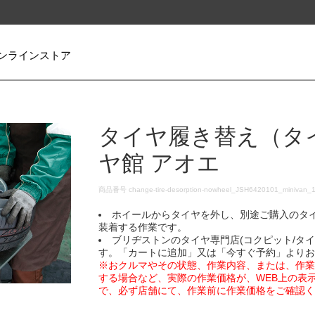
ンラインストア
タイヤ履き替え（タ
ヤ館 アオエ
DETAILS
商品番号
change-tire-desorption-nowheel_JSH6420101_minivan_
ホイールからタイヤを外し、別途ご購入のタ
装着する作業です。
ブリヂストンのタイヤ専門店(コクピット/タ
す。「カートに追加」又は「今すぐ予約」より
※おクルマやその状態、作業内容、または、作
する場合など、実際の作業価格が、WEB上の表
で、必ず店舗にて、作業前に作業価格をご確認