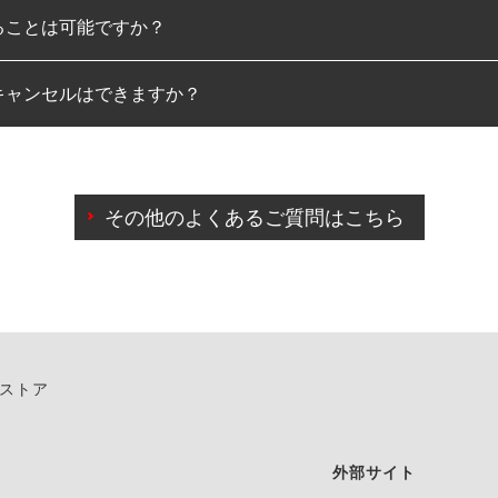
ることは可能ですか？
のみとなります。
キャンセルはできますか？
は可能です。
わせに限り、同時にご予約が出来ないものもございます。
日前までマイページからの予約日変更が可能です。
日前を過ぎている場合のご予約の日時変更につきましては、直
その他のよくあるご質問はこちら
由によりご予約のキャンセルをご希望の際は、直接ご予約いた
ンストア
外部サイト