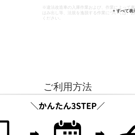
※違法改造車の入庫作業および、作業によって
はみ出し等、法規を逸脱する作業については、
ください。
※輸入車や一部希少車種等には対応できない場
※おクルマの状態(作業の安全性を確保できない
であっても、作業をお断りさせて頂く場合もご
ご利用方法