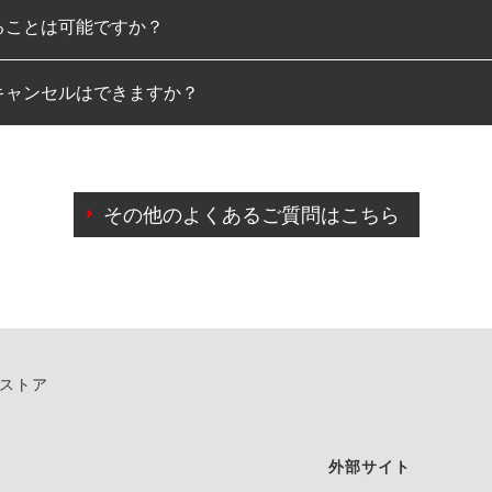
ることは可能ですか？
のみとなります。
キャンセルはできますか？
は可能です。
わせに限り、同時にご予約が出来ないものもございます。
日前までマイページからの予約日変更が可能です。
日前を過ぎている場合のご予約の日時変更につきましては、直
その他のよくあるご質問はこちら
由によりご予約のキャンセルをご希望の際は、直接ご予約いた
ンストア
外部サイト