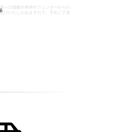
車体への接触や車枠やフェンダーからの
お受けいたしかねますので、予めご了承
合もございます。
場合など含め)によっては、ご来店当日
ざいます。