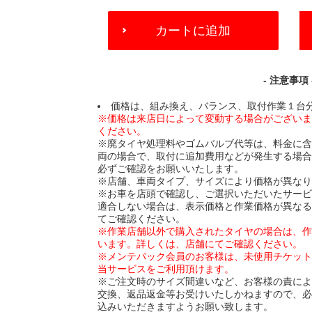
ADD
カートに追加
TO
CART
OPTIONS
- 注意事項 
価格は、組み換え、バランス、取付作業１台
※価格は来店日によって変動する場合がござい
ください。
※廃タイヤ処理料やゴムバルブ代等は、料金に
両の場合で、取付に追加費用などが発生する場
必ずご確認をお願いいたします。
※店舗、車両タイプ、サイズにより価格が異な
※お車を店頭で確認し、ご選択いただいたサー
適合しない場合は、表示価格と作業価格が異な
てご確認ください。
※作業店舗以外で購入されたタイヤの場合は、
います。詳しくは、店舗にてご確認ください。
※メンテパック会員のお客様は、未使用チケッ
当サービスをご利用頂けます。
※ご注文時のサイズ間違いなど、お客様の責に
交換、返品返金等お受けいたしかねますので、
込みいただきますようお願い致します。