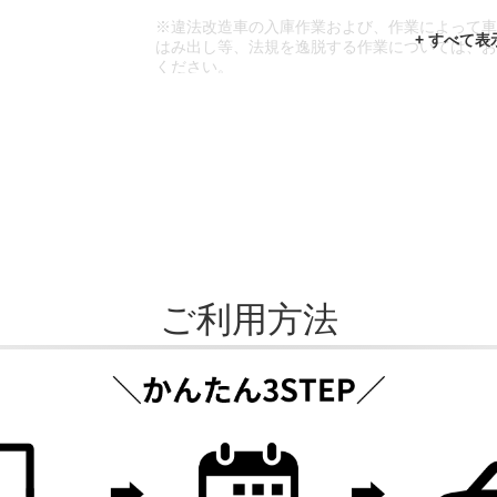
※違法改造車の入庫作業および、作業によって
はみ出し等、法規を逸脱する作業については、
ください。
※輸入車や一部希少車種等には対応できない場
※おクルマの状態(作業の安全性を確保できない
であっても、作業をお断りさせて頂く場合もご
ご利用方法