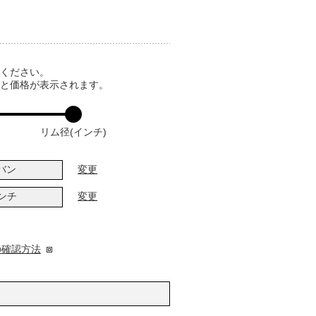
てください。
ると価格が表示されます。
リム径(インチ)
バン
変更
インチ
変更
の確認方法