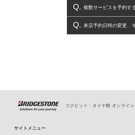
複数サービスを予約す
コクピット・タイヤ館
来店予約日時の変更、
複数サービスのご予約
一部の商品・サービスの組み合
ご来店予約日の3営業
ご来店予約日の3営業
ください。
また、やむを得ない事
い。
コクピット・タイヤ館 オンライ
サイトメニュー