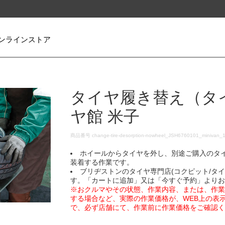
ンラインストア
タイヤ履き替え（タ
ヤ館 米子
DETAILS
商品番号
change-tire-desorption-nowheel_JSH6760101_minivan_
ホイールからタイヤを外し、別途ご購入のタ
装着する作業です。
ブリヂストンのタイヤ専門店(コクピット/タ
す。「カートに追加」又は「今すぐ予約」より
※おクルマやその状態、作業内容、または、作
する場合など、実際の作業価格が、WEB上の表
で、必ず店舗にて、作業前に作業価格をご確認