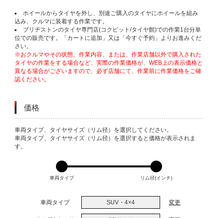
ホイールからタイヤを外し、別途ご購入のタイヤにホイールを組み
込み、クルマに装着する作業です。
ブリヂストンのタイヤ専門店(コクピット/タイヤ館)での作業1台分単
位での販売です。「カートに追加」又は「今すぐ予約」よりお進みくだ
さい。
※おクルマやその状態、作業内容、または、作業店舗以外で購入された
タイヤの作業をする場合など、実際の作業価格が、WEB上の表示価格と
異なる場合がございますので、必ず店舗にて、作業前に作業価格をご確
認ください。
価格
VARIATIONS
車両タイプ、タイヤサイズ（リム径）を選択してください。
車両タイプ、タイヤサイズ（リム径）を選択すると価格が表示されま
す。
車両タイプ
リム径(インチ)
車両タイプ
SUV・4×4
変更