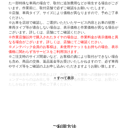
た一部特殊な車両の場合で、取付に追加費用などが発生する場合がござ
います。作業前に、取付店舗で必ずご確認をお願いいたします。
※店舗、車両タイプ、サイズにより価格が異なりますので、予めご了承
ください。
※お車を店頭で確認し、ご選択いただいたサービス内容とお車の状態・
車両タイプ等が適合しない場合は、表示価格と作業価格が異なる場合が
ございます。詳しくは、店舗にてご確認ください。
※作業店舗以外で購入されたタイヤの場合は、作業料金が表示価格と異
なる場合がございます。詳しくは、店舗にてご確認ください。
※メンテパック会員のお客様は、未使用チケットをお持ちの場合、表示
価格に関わらず当サービスをご利用頂けます。
※ご注文時のサイズ間違いなど、お客様の責により取付ができない場合
も含め、商品の交換、返品返金等お受けいたしかねますので、必ず車両
やサイズ等をご確認の上お申し込みいただきますようお願い致します。
※違法改造車の入庫作業および、作業によって車体への接触や車枠やフ
ェンダーからのはみ出し等、法規を逸脱する作業については、お受けい
たしかねますので、予めご了承ください。
※輸入車や一部希少車種等には対応できない場合もございます。
※おクルマの状態(作業の安全性を確保できない場合など含め)によって
は、ご来店当日であっても、作業をお断りさせて頂く場合もございま
す。
ADDITIONAL
INFORMATION
ご利用方法