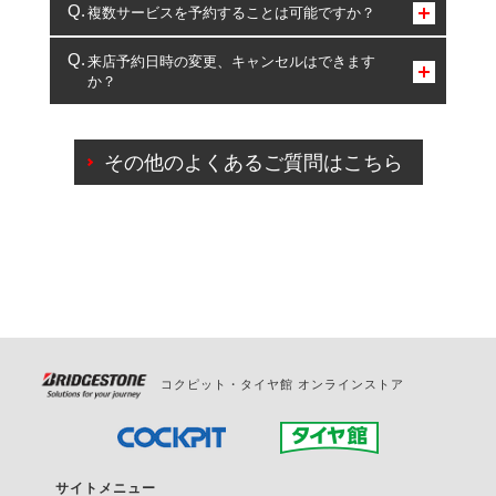
コクピット・タイヤ館のみとなります。
複数サービスを予約することは可能ですか？
複数サービスのご予約は可能です。
来店予約日時の変更、キャンセルはできます
か？
一部の商品・サービスの組み合わせに限り、同時にご予約が
出来ないものもございます。
ご来店予約日の3営業日前までマイページからの予約
日変更が可能です。
その他のよくあるご質問はこちら
ご来店予約日の3営業日前を過ぎている場合のご予約
の日時変更につきましては、直接ご予約の店舗まで
お問合せください。
また、やむを得ない事由によりご予約のキャンセル
をご希望の際は、直接ご予約いただいた店舗へご連
絡ください。
コクピット・タイヤ館 オンラインストア
サイトメニュー