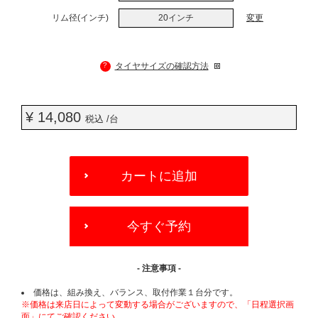
リム径(インチ)
20インチ
変更
?
タイヤサイズの確認方法
¥ 14,080
税込 /台
ADD
TO
カートに追加
CART
OPTIONS
今すぐ予約
- 注意事項 -
価格は、組み換え、バランス、取付作業１台分です。
※価格は来店日によって変動する場合がございますので、「日程選択画
面」にてご確認ください。