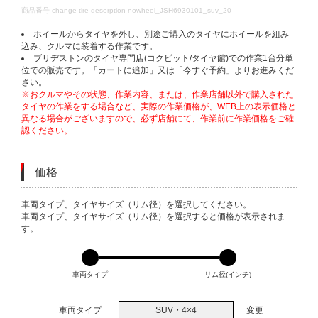
DETAILS
商品番号
change-tire-desorption-nowheel_JSH6930101_suv_20
ホイールからタイヤを外し、別途ご購入のタイヤにホイールを組み
込み、クルマに装着する作業です。
ブリヂストンのタイヤ専門店(コクピット/タイヤ館)での作業1台分単
位での販売です。「カートに追加」又は「今すぐ予約」よりお進みくだ
さい。
※おクルマやその状態、作業内容、または、作業店舗以外で購入された
タイヤの作業をする場合など、実際の作業価格が、WEB上の表示価格と
異なる場合がございますので、必ず店舗にて、作業前に作業価格をご確
認ください。
価格
VARIATIONS
車両タイプ、タイヤサイズ（リム径）を選択してください。
車両タイプ、タイヤサイズ（リム径）を選択すると価格が表示されま
す。
車両タイプ
リム径(インチ)
車両タイプ
SUV・4×4
変更