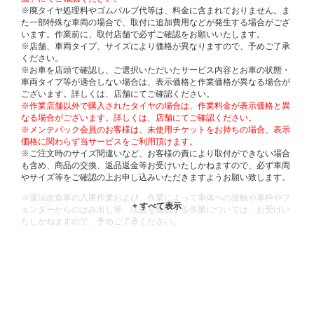
※廃タイヤ処理料やゴムバルブ代等は、料金に含まれておりません。ま
た一部特殊な車両の場合で、取付に追加費用などが発生する場合がござ
います。作業前に、取付店舗で必ずご確認をお願いいたします。
※店舗、車両タイプ、サイズにより価格が異なりますので、予めご了承
ください。
※お車を店頭で確認し、ご選択いただいたサービス内容とお車の状態・
車両タイプ等が適合しない場合は、表示価格と作業価格が異なる場合が
ございます。詳しくは、店舗にてご確認ください。
※作業店舗以外で購入されたタイヤの場合は、作業料金が表示価格と異
なる場合がございます。詳しくは、店舗にてご確認ください。
※メンテパック会員のお客様は、未使用チケットをお持ちの場合、表示
価格に関わらず当サービスをご利用頂けます。
※ご注文時のサイズ間違いなど、お客様の責により取付ができない場合
も含め、商品の交換、返品返金等お受けいたしかねますので、必ず車両
やサイズ等をご確認の上お申し込みいただきますようお願い致します。
※違法改造車の入庫作業および、作業によって車体への接触や車枠やフ
ェンダーからのはみ出し等、法規を逸脱する作業については、お受けい
たしかねますので、予めご了承ください。
※輸入車や一部希少車種等には対応できない場合もございます。
※おクルマの状態(作業の安全性を確保できない場合など含め)によって
は、ご来店当日であっても、作業をお断りさせて頂く場合もございま
す。
ADDITIONAL
INFORMATION