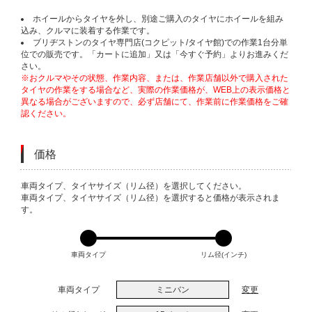
ホイールからタイヤを外し、別途ご購入のタイヤにホイールを組み
込み、クルマに装着する作業です。
ブリヂストンのタイヤ専門店(コクピット/タイヤ館)での作業1台分単
位での販売です。「カートに追加」又は「今すぐ予約」よりお進みくだ
さい。
※おクルマやその状態、作業内容、または、作業店舗以外で購入された
タイヤの作業をする場合など、実際の作業価格が、WEB上の表示価格と
異なる場合がございますので、必ず店舗にて、作業前に作業価格をご確
認ください。
価格
VARIATIONS
車両タイプ、タイヤサイズ（リム径）を選択してください。
車両タイプ、タイヤサイズ（リム径）を選択すると価格が表示されま
す。
車両タイプ
リム径(インチ)
車両タイプ
ミニバン
変更