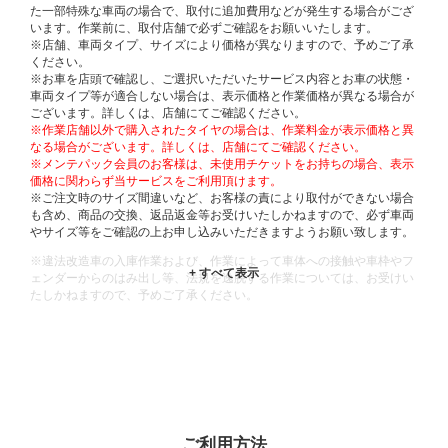
た一部特殊な車両の場合で、取付に追加費用などが発生する場合がござ
います。作業前に、取付店舗で必ずご確認をお願いいたします。
※店舗、車両タイプ、サイズにより価格が異なりますので、予めご了承
ください。
※お車を店頭で確認し、ご選択いただいたサービス内容とお車の状態・
車両タイプ等が適合しない場合は、表示価格と作業価格が異なる場合が
ございます。詳しくは、店舗にてご確認ください。
※作業店舗以外で購入されたタイヤの場合は、作業料金が表示価格と異
なる場合がございます。詳しくは、店舗にてご確認ください。
※メンテパック会員のお客様は、未使用チケットをお持ちの場合、表示
価格に関わらず当サービスをご利用頂けます。
※ご注文時のサイズ間違いなど、お客様の責により取付ができない場合
も含め、商品の交換、返品返金等お受けいたしかねますので、必ず車両
やサイズ等をご確認の上お申し込みいただきますようお願い致します。
※違法改造車の入庫作業および、作業によって車体への接触や車枠やフ
ェンダーからのはみ出し等、法規を逸脱する作業については、お受けい
たしかねますので、予めご了承ください。
※輸入車や一部希少車種等には対応できない場合もございます。
※おクルマの状態(作業の安全性を確保できない場合など含め)によって
は、ご来店当日であっても、作業をお断りさせて頂く場合もございま
す。
ADDITIONAL
INFORMATION
ご利用方法