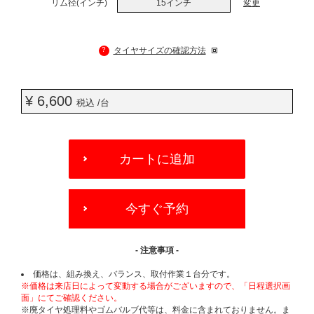
リム径(インチ)
15インチ
変更
?
タイヤサイズの確認方法
¥ 6,600
税込 /台
ADD
TO
カートに追加
CART
OPTIONS
今すぐ予約
- 注意事項 -
価格は、組み換え、バランス、取付作業１台分です。
※価格は来店日によって変動する場合がございますので、「日程選択画
面」にてご確認ください。
※廃タイヤ処理料やゴムバルブ代等は、料金に含まれておりません。ま