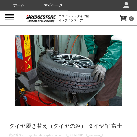
ホーム
マイページ
コクピット・タイヤ館
0
オンラインストア
IMAGES
タイヤ履き替え（タイヤのみ） タイヤ館 富士
DETAILS
商品番号
change-tire-desorption-nowheel_JSH7690101_minivan_15