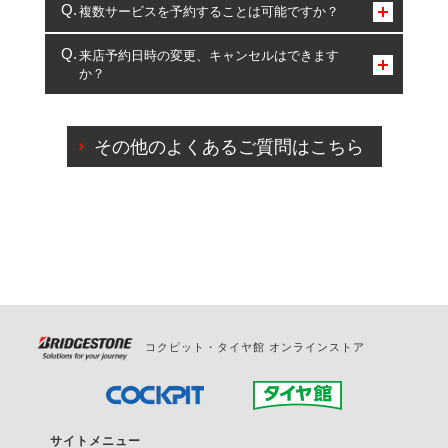
コクピット・タイヤ館のみとなります。
複数サービスを予約することは可能ですか？
複数サービスのご予約は可能です。
来店予約日時の変更、キャンセルはできます
か？
一部の商品・サービスの組み合わせに限り、同時にご予約が
出来ないものもございます。
ご来店予約日の3営業日前までマイページからの予約
日変更が可能です。
その他のよくあるご質問はこちら
ご来店予約日の3営業日前を過ぎている場合のご予約
の日時変更につきましては、直接ご予約の店舗まで
お問合せください。
また、やむを得ない事由によりご予約のキャンセル
をご希望の際は、直接ご予約いただいた店舗へご連
絡ください。
コクピット・タイヤ館 オンラインストア
サイトメニュー