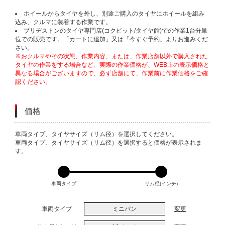
ホイールからタイヤを外し、別途ご購入のタイヤにホイールを組み
込み、クルマに装着する作業です。
ブリヂストンのタイヤ専門店(コクピット/タイヤ館)での作業1台分単
位での販売です。「カートに追加」又は「今すぐ予約」よりお進みくだ
さい。
※おクルマやその状態、作業内容、または、作業店舗以外で購入された
タイヤの作業をする場合など、実際の作業価格が、WEB上の表示価格と
異なる場合がございますので、必ず店舗にて、作業前に作業価格をご確
認ください。
価格
VARIATIONS
車両タイプ、タイヤサイズ（リム径）を選択してください。
車両タイプ、タイヤサイズ（リム径）を選択すると価格が表示されま
す。
車両タイプ
リム径(インチ)
車両タイプ
ミニバン
変更