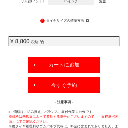
リム径(インチ)
16インチ
変更
?
タイヤサイズの確認方法
¥ 8,800
税込 /台
ADD
TO
カートに追加
CART
OPTIONS
今すぐ予約
- 注意事項 -
価格は、組み換え、バランス、取付作業１台分です。
※価格は来店日によって変動する場合がございますので、「日程選択画
面」にてご確認ください。
※廃タイヤ処理料やゴムバルブ代等は、料金に含まれておりません。ま