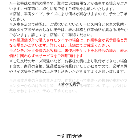
た一部特殊な車両の場合で、取付に追加費用などが発生する場合がござ
います。作業前に、取付店舗で必ずご確認をお願いいたします。
※店舗、車両タイプ、サイズにより価格が異なりますので、予めご了承
ください。
※お車を店頭で確認し、ご選択いただいたサービス内容とお車の状態・
車両タイプ等が適合しない場合は、表示価格と作業価格が異なる場合が
ございます。詳しくは、店舗にてご確認ください。
※作業店舗以外で購入されたタイヤの場合は、作業料金が表示価格と異
なる場合がございます。詳しくは、店舗にてご確認ください。
※メンテパック会員のお客様は、未使用チケットをお持ちの場合、表示
価格に関わらず当サービスをご利用頂けます。
※ご注文時のサイズ間違いなど、お客様の責により取付ができない場合
も含め、商品の交換、返品返金等お受けいたしかねますので、必ず車両
やサイズ等をご確認の上お申し込みいただきますようお願い致します。
※違法改造車の入庫作業および、作業によって車体への接触や車枠やフ
ェンダーからのはみ出し等、法規を逸脱する作業については、お受けい
たしかねますので、予めご了承ください。
※輸入車や一部希少車種等には対応できない場合もございます。
※おクルマの状態(作業の安全性を確保できない場合など含め)によって
は、ご来店当日であっても、作業をお断りさせて頂く場合もございま
す。
ADDITIONAL
INFORMATION
ご利用方法