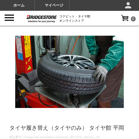
ホーム
マイページ
コクピット・タイヤ館
0
オンラインストア
IMAGES
タイヤ履き替え（タイヤのみ） タイヤ館 平岡
DETAILS
商品番号
change-tire-desorption-nowheel_SP1203_minivan_16