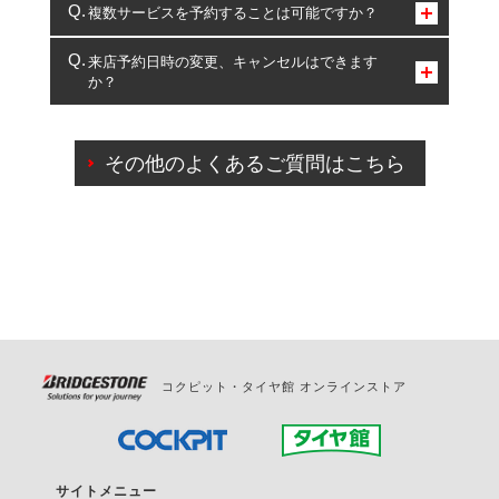
コクピット・タイヤ館のみとなります。
複数サービスを予約することは可能ですか？
複数サービスのご予約は可能です。
来店予約日時の変更、キャンセルはできます
か？
一部の商品・サービスの組み合わせに限り、同時にご予約が
出来ないものもございます。
ご来店予約日の3営業日前までマイページからの予約
日変更が可能です。
その他のよくあるご質問はこちら
ご来店予約日の3営業日前を過ぎている場合のご予約
の日時変更につきましては、直接ご予約の店舗まで
お問合せください。
また、やむを得ない事由によりご予約のキャンセル
をご希望の際は、直接ご予約いただいた店舗へご連
絡ください。
コクピット・タイヤ館 オンラインストア
サイトメニュー