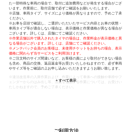
た一部特殊な車両の場合で、取付に追加費用などが発生する場合がござ
います。作業前に、取付店舗で必ずご確認をお願いいたします。
※店舗、車両タイプ、サイズにより価格が異なりますので、予めご了承
ください。
※お車を店頭で確認し、ご選択いただいたサービス内容とお車の状態・
車両タイプ等が適合しない場合は、表示価格と作業価格が異なる場合が
ございます。詳しくは、店舗にてご確認ください。
※作業店舗以外で購入されたタイヤの場合は、作業料金が表示価格と異
なる場合がございます。詳しくは、店舗にてご確認ください。
※メンテパック会員のお客様は、未使用チケットをお持ちの場合、表示
価格に関わらず当サービスをご利用頂けます。
※ご注文時のサイズ間違いなど、お客様の責により取付ができない場合
も含め、商品の交換、返品返金等お受けいたしかねますので、必ず車両
やサイズ等をご確認の上お申し込みいただきますようお願い致します。
※違法改造車の入庫作業および、作業によって車体への接触や車枠やフ
ェンダーからのはみ出し等、法規を逸脱する作業については、お受けい
たしかねますので、予めご了承ください。
※輸入車や一部希少車種等には対応できない場合もございます。
※おクルマの状態(作業の安全性を確保できない場合など含め)によって
は、ご来店当日であっても、作業をお断りさせて頂く場合もございま
す。
ADDITIONAL
INFORMATION
ご利用方法