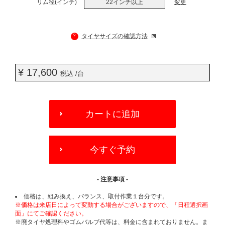
リム径(インチ)
22インチ以上
変更
?
タイヤサイズの確認方法
¥ 17,600
税込 /台
ADD
TO
カートに追加
CART
OPTIONS
今すぐ予約
- 注意事項 -
価格は、組み換え、バランス、取付作業１台分です。
※価格は来店日によって変動する場合がございますので、「日程選択画
面」にてご確認ください。
※廃タイヤ処理料やゴムバルブ代等は、料金に含まれておりません。ま