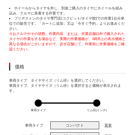
ホイールからタイヤを外し、別途ご購入のタイヤにホイールを組み
込み、クルマに装着する作業です。
ブリヂストンのタイヤ専門店(コクピット/タイヤ館)での作業1台分単
位での販売です。「カートに追加」又は「今すぐ予約」よりお進みくだ
さい。
※おクルマやその状態、作業内容、または、作業店舗以外で購入された
タイヤの作業をする場合など、実際の作業価格が、WEB上の表示価格と
異なる場合がございますので、必ず店舗にて、作業前に作業価格をご確
認ください。
価格
VARIATIONS
車両タイプ、タイヤサイズ（リム径）を選択してください。
車両タイプ、タイヤサイズ（リム径）を選択すると価格が表示されま
す。
車両タイプ
リム径(インチ)
車両タイプ
コンパクト
変更