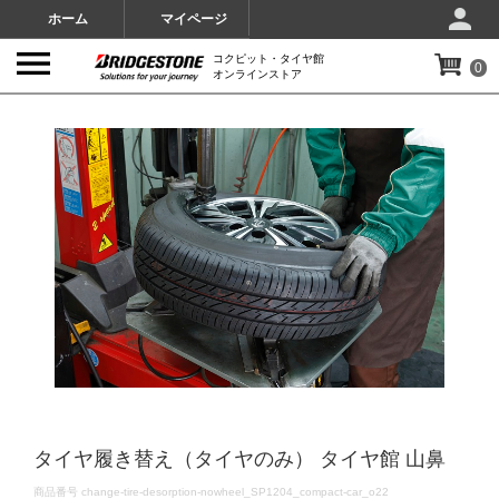
ホーム
マイページ
コクピット・タイヤ館
0
オンラインストア
IMAGES
タイヤ履き替え（タイヤのみ） タイヤ館 山鼻
DETAILS
商品番号
change-tire-desorption-nowheel_SP1204_compact-car_o22