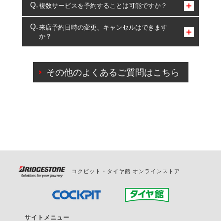
コクピット・タイヤ館のみとなります。
複数サービスを予約することは可能ですか？
複数サービスのご予約は可能です。
来店予約日時の変更、キャンセルはできます
か？
一部の商品・サービスの組み合わせに限り、同時にご予約が
出来ないものもございます。
ご来店予約日の3営業日前までマイページからの予約
日変更が可能です。
その他のよくあるご質問はこちら
ご来店予約日の3営業日前を過ぎている場合のご予約
の日時変更につきましては、直接ご予約の店舗まで
お問合せください。
また、やむを得ない事由によりご予約のキャンセル
をご希望の際は、直接ご予約いただいた店舗へご連
絡ください。
コクピット・タイヤ館 オンラインストア
サイトメニュー