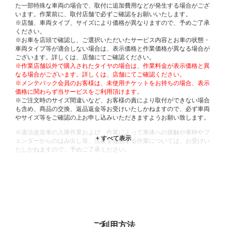
た一部特殊な車両の場合で、取付に追加費用などが発生する場合がござ
います。作業前に、取付店舗で必ずご確認をお願いいたします。
※店舗、車両タイプ、サイズにより価格が異なりますので、予めご了承
ください。
※お車を店頭で確認し、ご選択いただいたサービス内容とお車の状態・
車両タイプ等が適合しない場合は、表示価格と作業価格が異なる場合が
ございます。詳しくは、店舗にてご確認ください。
※作業店舗以外で購入されたタイヤの場合は、作業料金が表示価格と異
なる場合がございます。詳しくは、店舗にてご確認ください。
※メンテパック会員のお客様は、未使用チケットをお持ちの場合、表示
価格に関わらず当サービスをご利用頂けます。
※ご注文時のサイズ間違いなど、お客様の責により取付ができない場合
も含め、商品の交換、返品返金等お受けいたしかねますので、必ず車両
やサイズ等をご確認の上お申し込みいただきますようお願い致します。
※違法改造車の入庫作業および、作業によって車体への接触や車枠やフ
ェンダーからのはみ出し等、法規を逸脱する作業については、お受けい
たしかねますので、予めご了承ください。
※輸入車や一部希少車種等には対応できない場合もございます。
※おクルマの状態(作業の安全性を確保できない場合など含め)によって
は、ご来店当日であっても、作業をお断りさせて頂く場合もございま
す。
ADDITIONAL
INFORMATION
ご利用方法