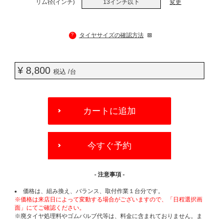
リム径(インチ)
13インチ以下
変更
?
タイヤサイズの確認方法
¥ 8,800
税込 /台
ADD
TO
カートに追加
CART
OPTIONS
今すぐ予約
- 注意事項 -
価格は、組み換え、バランス、取付作業１台分です。
※価格は来店日によって変動する場合がございますので、「日程選択画
面」にてご確認ください。
※廃タイヤ処理料やゴムバルブ代等は、料金に含まれておりません。ま