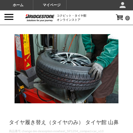
ホーム
マイページ
コクピット・タイヤ館
0
オンラインストア
IMAGES
タイヤ履き替え（タイヤのみ） タイヤ館 山鼻
DETAILS
商品番号
change-tire-desorption-nowheel_SP1204_compact-car_u13