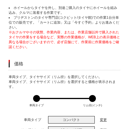
ホイールからタイヤを外し、別途ご購入のタイヤにホイールを組み
込み、クルマに装着する作業です。
ブリヂストンのタイヤ専門店(コクピット/タイヤ館)での作業1台分単
位での販売です。「カートに追加」又は「今すぐ予約」よりお進みくだ
さい。
※おクルマやその状態、作業内容、または、作業店舗以外で購入された
タイヤの作業をする場合など、実際の作業価格が、WEB上の表示価格と
異なる場合がございますので、必ず店舗にて、作業前に作業価格をご確
認ください。
価格
VARIATIONS
車両タイプ、タイヤサイズ（リム径）を選択してください。
車両タイプ、タイヤサイズ（リム径）を選択すると価格が表示されま
す。
車両タイプ
リム径(インチ)
車両タイプ
コンパクト
変更