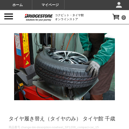
ホーム
マイページ
コクピット・タイヤ館
0
オンラインストア
IMAGES
タイヤ履き替え（タイヤのみ） タイヤ館 千歳
DETAILS
商品番号
change-tire-desorption-nowheel_SP1208_compact-car_15