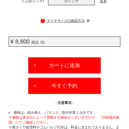
リム径(インチ)
15インチ
変更
?
タイヤサイズの確認方法
¥ 8,800
税込 /台
ADD
TO
カートに追加
CART
OPTIONS
今すぐ予約
- 注意事項 -
価格は、組み換え、バランス、取付作業１台分です。
※価格は来店日によって変動する場合がございますので、「日程選択画
面」にてご確認ください。
※廃タイヤ処理料やゴムバルブ代等は、料金に含まれておりません。ま