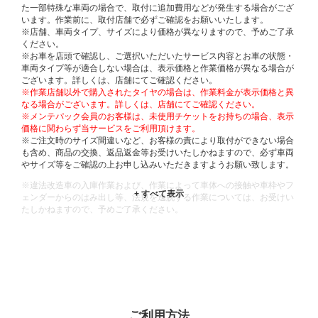
た一部特殊な車両の場合で、取付に追加費用などが発生する場合がござ
います。作業前に、取付店舗で必ずご確認をお願いいたします。
※店舗、車両タイプ、サイズにより価格が異なりますので、予めご了承
ください。
※お車を店頭で確認し、ご選択いただいたサービス内容とお車の状態・
車両タイプ等が適合しない場合は、表示価格と作業価格が異なる場合が
ございます。詳しくは、店舗にてご確認ください。
※作業店舗以外で購入されたタイヤの場合は、作業料金が表示価格と異
なる場合がございます。詳しくは、店舗にてご確認ください。
※メンテパック会員のお客様は、未使用チケットをお持ちの場合、表示
価格に関わらず当サービスをご利用頂けます。
※ご注文時のサイズ間違いなど、お客様の責により取付ができない場合
も含め、商品の交換、返品返金等お受けいたしかねますので、必ず車両
やサイズ等をご確認の上お申し込みいただきますようお願い致します。
※違法改造車の入庫作業および、作業によって車体への接触や車枠やフ
ェンダーからのはみ出し等、法規を逸脱する作業については、お受けい
たしかねますので、予めご了承ください。
※輸入車や一部希少車種等には対応できない場合もございます。
※おクルマの状態(作業の安全性を確保できない場合など含め)によって
は、ご来店当日であっても、作業をお断りさせて頂く場合もございま
す。
ADDITIONAL
INFORMATION
ご利用方法