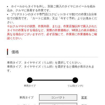
ホイールからタイヤを外し、別途ご購入のタイヤにホイールを組み
込み、クルマに装着する作業です。
ブリヂストンのタイヤ専門店(コクピット/タイヤ館)での作業1台分単
位での販売です。「カートに追加」又は「今すぐ予約」よりお進みくだ
さい。
※おクルマやその状態、作業内容、または、作業店舗以外で購入された
タイヤの作業をする場合など、実際の作業価格が、WEB上の表示価格と
異なる場合がございますので、必ず店舗にて、作業前に作業価格をご確
認ください。
価格
VARIATIONS
車両タイプ、タイヤサイズ（リム径）を選択してください。
車両タイプ、タイヤサイズ（リム径）を選択すると価格が表示されま
す。
車両タイプ
リム径(インチ)
車両タイプ
コンパクト
変更