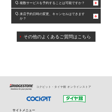
コクピット・タイヤ館のみとなります。
複数サービスを予約することは可能ですか？
複数サービスのご予約は可能です。
来店予約日時の変更、キャンセルはできます
か？
一部の商品・サービスの組み合わせに限り、同時にご予約が
出来ないものもございます。
ご来店予約日の3営業日前までマイページからの予約
日変更が可能です。
その他のよくあるご質問はこちら
ご来店予約日の3営業日前を過ぎている場合のご予約
の日時変更につきましては、直接ご予約の店舗まで
お問合せください。
また、やむを得ない事由によりご予約のキャンセル
をご希望の際は、直接ご予約いただいた店舗へご連
絡ください。
コクピット・タイヤ館 オンラインストア
サイトメニュー