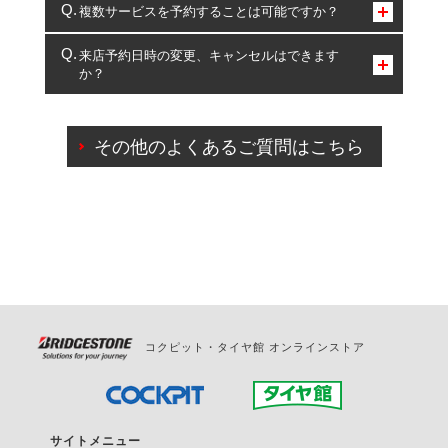
コクピット・タイヤ館のみとなります。
複数サービスを予約することは可能ですか？
複数サービスのご予約は可能です。
来店予約日時の変更、キャンセルはできます
か？
一部の商品・サービスの組み合わせに限り、同時にご予約が
出来ないものもございます。
ご来店予約日の3営業日前までマイページからの予約
日変更が可能です。
その他のよくあるご質問はこちら
ご来店予約日の3営業日前を過ぎている場合のご予約
の日時変更につきましては、直接ご予約の店舗まで
お問合せください。
また、やむを得ない事由によりご予約のキャンセル
をご希望の際は、直接ご予約いただいた店舗へご連
絡ください。
コクピット・タイヤ館 オンラインストア
サイトメニュー