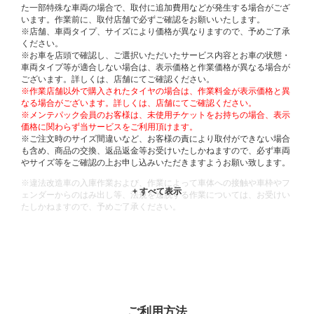
た一部特殊な車両の場合で、取付に追加費用などが発生する場合がござ
います。作業前に、取付店舗で必ずご確認をお願いいたします。
※店舗、車両タイプ、サイズにより価格が異なりますので、予めご了承
ください。
※お車を店頭で確認し、ご選択いただいたサービス内容とお車の状態・
車両タイプ等が適合しない場合は、表示価格と作業価格が異なる場合が
ございます。詳しくは、店舗にてご確認ください。
※作業店舗以外で購入されたタイヤの場合は、作業料金が表示価格と異
なる場合がございます。詳しくは、店舗にてご確認ください。
※メンテパック会員のお客様は、未使用チケットをお持ちの場合、表示
価格に関わらず当サービスをご利用頂けます。
※ご注文時のサイズ間違いなど、お客様の責により取付ができない場合
も含め、商品の交換、返品返金等お受けいたしかねますので、必ず車両
やサイズ等をご確認の上お申し込みいただきますようお願い致します。
※違法改造車の入庫作業および、作業によって車体への接触や車枠やフ
ェンダーからのはみ出し等、法規を逸脱する作業については、お受けい
たしかねますので、予めご了承ください。
※輸入車や一部希少車種等には対応できない場合もございます。
※おクルマの状態(作業の安全性を確保できない場合など含め)によって
は、ご来店当日であっても、作業をお断りさせて頂く場合もございま
す。
ADDITIONAL
INFORMATION
ご利用方法