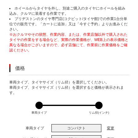
ホイールからタイヤを外し、別途ご購入のタイヤにホイールを組み
込み、クルマに装着する作業です。
ブリヂストンのタイヤ専門店(コクピット/タイヤ館)での作業1台分単
位での販売です。「カートに追加」又は「今すぐ予約」よりお進みくだ
さい。
※おクルマやその状態、作業内容、または、作業店舗以外で購入された
タイヤの作業をする場合など、実際の作業価格が、WEB上の表示価格と
異なる場合がございますので、必ず店舗にて、作業前に作業価格をご確
認ください。
価格
VARIATIONS
車両タイプ、タイヤサイズ（リム径）を選択してください。
車両タイプ、タイヤサイズ（リム径）を選択すると価格が表示されま
す。
車両タイプ
リム径(インチ)
車両タイプ
コンパクト
変更