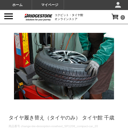
ホーム
マイページ
コクピット・タイヤ館
0
オンラインストア
IMAGES
タイヤ履き替え（タイヤのみ） タイヤ館 千歳
DETAILS
商品番号
change-tire-desorption-nowheel_SP1208_compact-car_20