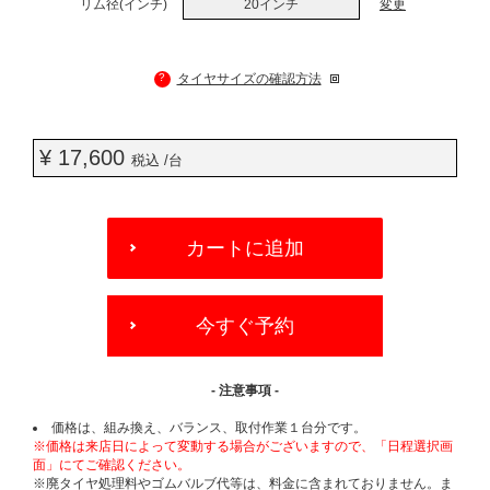
リム径(インチ)
20インチ
変更
?
タイヤサイズの確認方法
¥ 17,600
税込 /台
ADD
TO
カートに追加
CART
OPTIONS
今すぐ予約
- 注意事項 -
価格は、組み換え、バランス、取付作業１台分です。
※価格は来店日によって変動する場合がございますので、「日程選択画
面」にてご確認ください。
※廃タイヤ処理料やゴムバルブ代等は、料金に含まれておりません。ま