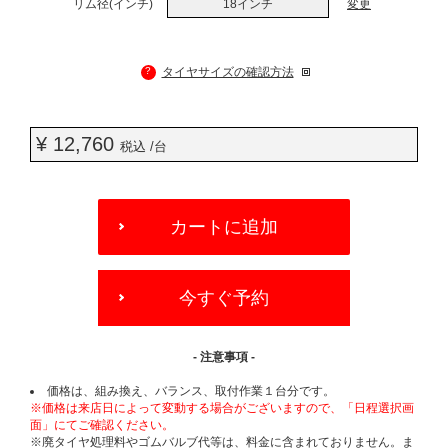
リム径(インチ)
18インチ
変更
?
タイヤサイズの確認方法
¥ 12,760
税込 /台
ADD
TO
カートに追加
CART
OPTIONS
今すぐ予約
- 注意事項 -
価格は、組み換え、バランス、取付作業１台分です。
※価格は来店日によって変動する場合がございますので、「日程選択画
面」にてご確認ください。
※廃タイヤ処理料やゴムバルブ代等は、料金に含まれておりません。ま