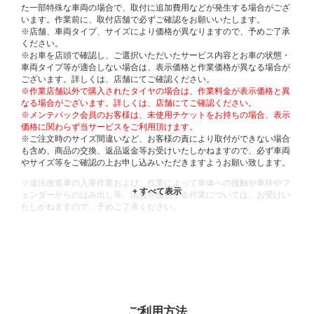
た一部特殊な車両の場合で、取付に追加費用などが発生する場合がござ
います。作業前に、取付店舗で必ずご確認をお願いいたします。
※店舗、車両タイプ、サイズにより価格が異なりますので、予めご了承
ください。
※お車を店頭で確認し、ご選択いただいたサービス内容とお車の状態・
車両タイプ等が適合しない場合は、表示価格と作業価格が異なる場合が
ございます。詳しくは、店舗にてご確認ください。
※作業店舗以外で購入されたタイヤの場合は、作業料金が表示価格と異
なる場合がございます。詳しくは、店舗にてご確認ください。
※メンテパック会員のお客様は、未使用チケットをお持ちの場合、表示
価格に関わらず当サービスをご利用頂けます。
※ご注文時のサイズ間違いなど、お客様の責により取付ができない場合
も含め、商品の交換、返品返金等お受けいたしかねますので、必ず車両
やサイズ等をご確認の上お申し込みいただきますようお願い致します。
※違法改造車の入庫作業および、作業によって車体への接触や車枠やフ
ェンダーからのはみ出し等、法規を逸脱する作業については、お受けい
たしかねますので、予めご了承ください。
※輸入車や一部希少車種等には対応できない場合もございます。
※おクルマの状態(作業の安全性を確保できない場合など含め)によって
は、ご来店当日であっても、作業をお断りさせて頂く場合もございま
す。
ADDITIONAL
INFORMATION
ご利用方法