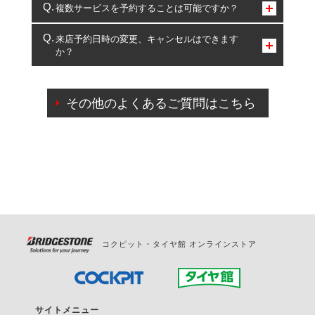
コクピット・タイヤ館のみとなります。
複数サービスを予約することは可能ですか？
複数サービスのご予約は可能です。
来店予約日時の変更、キャンセルはできます
か？
一部の商品・サービスの組み合わせに限り、同時にご予約が
出来ないものもございます。
ご来店予約日の3営業日前までマイページからの予約
日変更が可能です。
その他のよくあるご質問はこちら
ご来店予約日の3営業日前を過ぎている場合のご予約
の日時変更につきましては、直接ご予約の店舗まで
お問合せください。
また、やむを得ない事由によりご予約のキャンセル
をご希望の際は、直接ご予約いただいた店舗へご連
絡ください。
コクピット・タイヤ館 オンラインストア
サイトメニュー