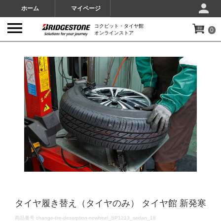
ホーム
マイページ
コクピット・タイヤ館
0
オンラインストア
IMAGES
タイヤ履き替え（タイヤのみ） タイヤ館 新発寒
DETAILS
商品番号
change-tire-desorption-nowheel_SP1213_sedan_18