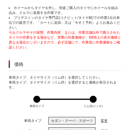
ホイールからタイヤを外し、別途ご購入のタイヤにホイールを組み
込み、クルマに装着する作業です。
ブリヂストンのタイヤ専門店(コクピット/タイヤ館)での作業1台分単
位での販売です。「カートに追加」又は「今すぐ予約」よりお進みくだ
さい。
※おクルマやその状態、作業内容、または、作業店舗以外で購入された
タイヤの作業をする場合など、実際の作業価格が、WEB上の表示価格と
異なる場合がございますので、必ず店舗にて、作業前に作業価格をご確
認ください。
価格
VARIATIONS
車両タイプ、タイヤサイズ（リム径）を選択してください。
車両タイプ、タイヤサイズ（リム径）を選択すると価格が表示されま
す。
車両タイプ
リム径(インチ)
車両タイプ
セダン・クーペ・スポーツ
変更