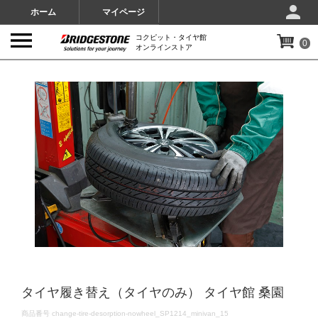
ホーム
マイページ
コクピット・タイヤ館
0
オンラインストア
IMAGES
タイヤ履き替え（タイヤのみ） タイヤ館 桑園
DETAILS
商品番号
change-tire-desorption-nowheel_SP1214_minivan_15