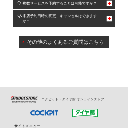
コクピット・タイヤ館のみとなります。
複数サービスを予約することは可能ですか？
複数サービスのご予約は可能です。
来店予約日時の変更、キャンセルはできます
か？
一部の商品・サービスの組み合わせに限り、同時にご予約が
出来ないものもございます。
ご来店予約日の3営業日前までマイページからの予約
日変更が可能です。
その他のよくあるご質問はこちら
ご来店予約日の3営業日前を過ぎている場合のご予約
の日時変更につきましては、直接ご予約の店舗まで
お問合せください。
また、やむを得ない事由によりご予約のキャンセル
をご希望の際は、直接ご予約いただいた店舗へご連
絡ください。
コクピット・タイヤ館 オンラインストア
サイトメニュー