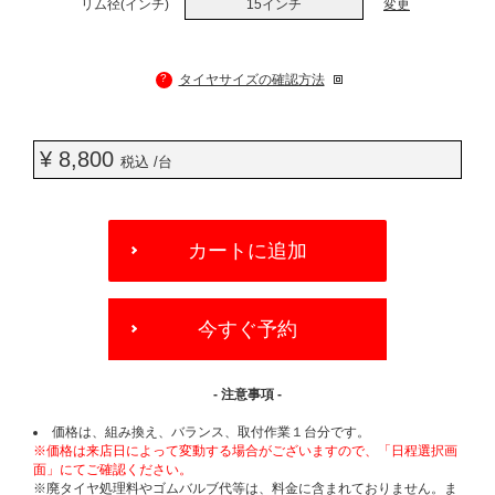
リム径(インチ)
15インチ
変更
?
タイヤサイズの確認方法
¥ 8,800
税込 /台
ADD
TO
カートに追加
CART
OPTIONS
今すぐ予約
- 注意事項 -
価格は、組み換え、バランス、取付作業１台分です。
※価格は来店日によって変動する場合がございますので、「日程選択画
面」にてご確認ください。
※廃タイヤ処理料やゴムバルブ代等は、料金に含まれておりません。ま