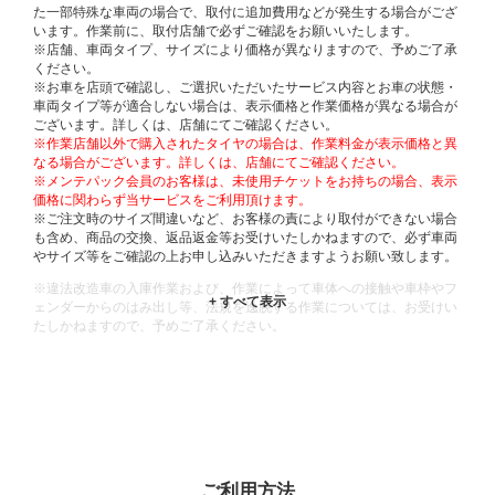
た一部特殊な車両の場合で、取付に追加費用などが発生する場合がござ
います。作業前に、取付店舗で必ずご確認をお願いいたします。
※店舗、車両タイプ、サイズにより価格が異なりますので、予めご了承
ください。
※お車を店頭で確認し、ご選択いただいたサービス内容とお車の状態・
車両タイプ等が適合しない場合は、表示価格と作業価格が異なる場合が
ございます。詳しくは、店舗にてご確認ください。
※作業店舗以外で購入されたタイヤの場合は、作業料金が表示価格と異
なる場合がございます。詳しくは、店舗にてご確認ください。
※メンテパック会員のお客様は、未使用チケットをお持ちの場合、表示
価格に関わらず当サービスをご利用頂けます。
※ご注文時のサイズ間違いなど、お客様の責により取付ができない場合
も含め、商品の交換、返品返金等お受けいたしかねますので、必ず車両
やサイズ等をご確認の上お申し込みいただきますようお願い致します。
※違法改造車の入庫作業および、作業によって車体への接触や車枠やフ
ェンダーからのはみ出し等、法規を逸脱する作業については、お受けい
たしかねますので、予めご了承ください。
※輸入車や一部希少車種等には対応できない場合もございます。
※おクルマの状態(作業の安全性を確保できない場合など含め)によって
は、ご来店当日であっても、作業をお断りさせて頂く場合もございま
す。
ADDITIONAL
INFORMATION
ご利用方法