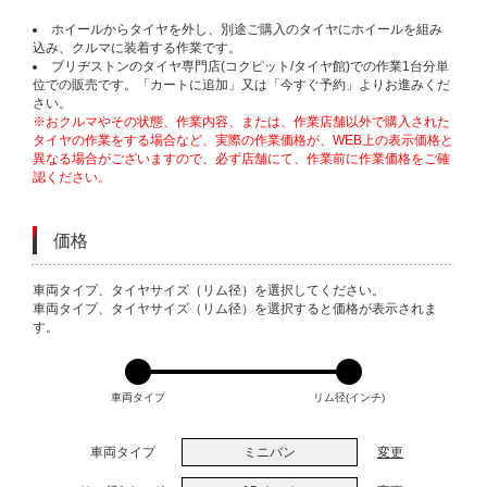
ホイールからタイヤを外し、別途ご購入のタイヤにホイールを組み
込み、クルマに装着する作業です。
ブリヂストンのタイヤ専門店(コクピット/タイヤ館)での作業1台分単
位での販売です。「カートに追加」又は「今すぐ予約」よりお進みくだ
さい。
※おクルマやその状態、作業内容、または、作業店舗以外で購入された
タイヤの作業をする場合など、実際の作業価格が、WEB上の表示価格と
異なる場合がございますので、必ず店舗にて、作業前に作業価格をご確
認ください。
価格
VARIATIONS
車両タイプ、タイヤサイズ（リム径）を選択してください。
車両タイプ、タイヤサイズ（リム径）を選択すると価格が表示されま
す。
車両タイプ
リム径(インチ)
車両タイプ
ミニバン
変更