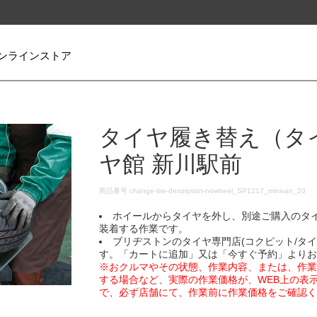
ンラインストア
タイヤ履き替え（タ
ヤ館 新川駅前
DETAILS
商品番号
change-tire-desorption-nowheel_SP1217_minivan_20
ホイールからタイヤを外し、別途ご購入のタ
装着する作業です。
ブリヂストンのタイヤ専門店(コクピット/タ
す。「カートに追加」又は「今すぐ予約」より
※おクルマやその状態、作業内容、または、作
する場合など、実際の作業価格が、WEB上の表
で、必ず店舗にて、作業前に作業価格をご確認