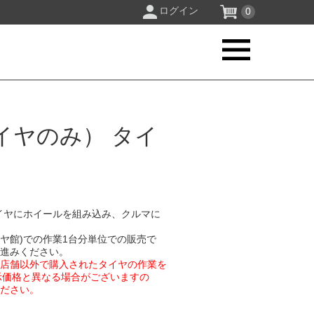
ログイン
0
イヤのみ） タイ
イヤにホイールを組み込み、クルマに
イヤ館)での作業1台分単位での販売で
お進みください。
業店舗以外で購入されたタイヤの作業を
示価格と異なる場合がございますの
ください。