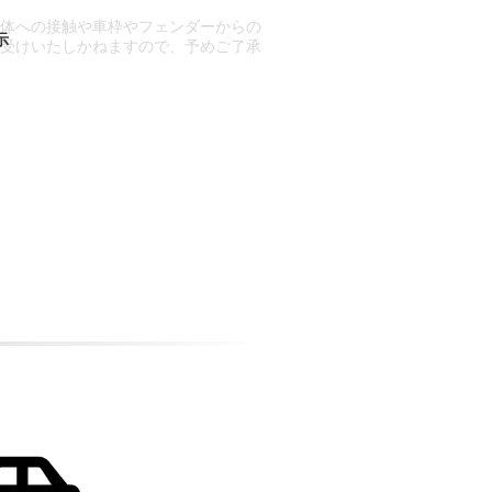
車体への接触や車枠やフェンダーからの
お受けいたしかねますので、予めご了承
合もございます。
場合など含め)によっては、ご来店当日
ざいます。