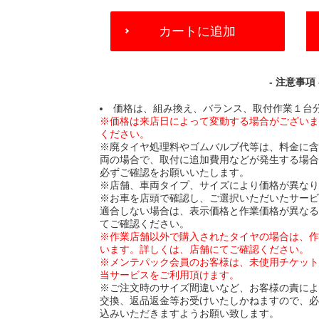
ADD
カートに追加
TO
CART
OPTIONS
- 注意事項 
価格は、組み換え、バランス、取付作業１台
※価格は来店日によって変動する場合がござい
ください。
※廃タイヤ処理料やゴムバルブ代等は、料金に
両の場合で、取付に追加費用などが発生する場
必ずご確認をお願いいたします。
※店舗、車両タイプ、サイズにより価格が異な
※お車を店頭で確認し、ご選択いただいたサー
適合しない場合は、表示価格と作業価格が異な
てご確認ください。
※作業店舗以外で購入されたタイヤの場合は、
います。詳しくは、店舗にてご確認ください。
※メンテパック会員のお客様は、未使用チケッ
当サービスをご利用頂けます。
※ご注文時のサイズ間違いなど、お客様の責に
交換、返品返金等お受けいたしかねますので、
込みいただきますようお願い致します。