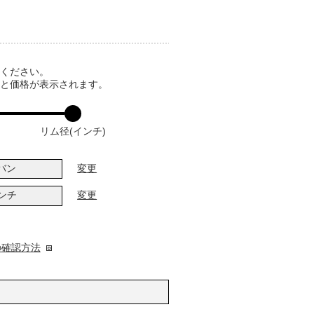
てください。
ると価格が表示されます。
リム径(インチ)
バン
変更
インチ
変更
の確認方法