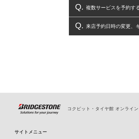
複数サービスを予約す
コクピット・タイヤ館
来店予約日時の変更、
複数サービスのご予約
一部の商品・サービスの組み合
ご来店予約日の3営業
ご来店予約日の3営業
ください。
また、やむを得ない事
い。
コクピット・タイヤ館 オンライ
サイトメニュー