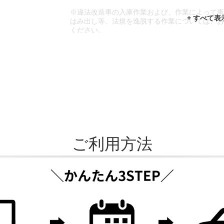
※違法改造車の入庫作業および、作業によって
はみ出し等、法規を逸脱する作業については、
ください。
※輸入車や一部希少車種等には対応できない場
※おクルマの状態(作業の安全性を確保できない
であっても、作業をお断りさせて頂く場合もご
ご利用方法