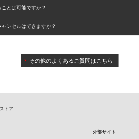
ることは可能ですか？
のみとなります。
キャンセルはできますか？
は可能です。
わせに限り、同時にご予約が出来ないものもございます。
日前までマイページからの予約日変更が可能です。
日前を過ぎている場合のご予約の日時変更につきましては、直
その他のよくあるご質問はこちら
由によりご予約のキャンセルをご希望の際は、直接ご予約いた
ンストア
外部サイト