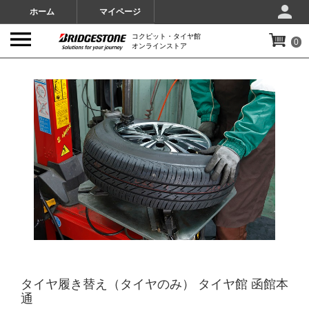
ホーム
マイページ
コクピット・タイヤ館
0
オンラインストア
IMAGES
タイヤ履き替え（タイヤのみ） タイヤ館 函館本
通