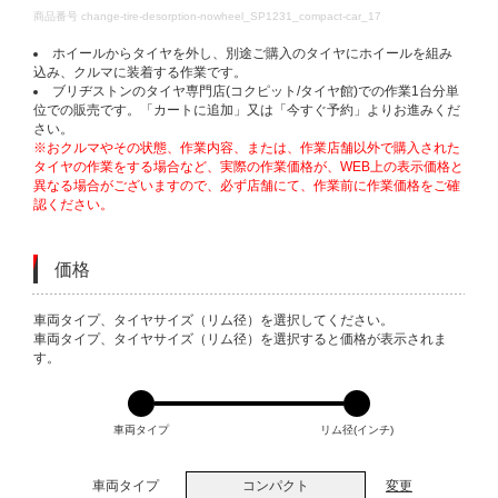
DETAILS
商品番号
change-tire-desorption-nowheel_SP1231_compact-car_17
ホイールからタイヤを外し、別途ご購入のタイヤにホイールを組み
込み、クルマに装着する作業です。
ブリヂストンのタイヤ専門店(コクピット/タイヤ館)での作業1台分単
位での販売です。「カートに追加」又は「今すぐ予約」よりお進みくだ
さい。
※おクルマやその状態、作業内容、または、作業店舗以外で購入された
タイヤの作業をする場合など、実際の作業価格が、WEB上の表示価格と
異なる場合がございますので、必ず店舗にて、作業前に作業価格をご確
認ください。
価格
VARIATIONS
車両タイプ、タイヤサイズ（リム径）を選択してください。
車両タイプ、タイヤサイズ（リム径）を選択すると価格が表示されま
す。
車両タイプ
リム径(インチ)
車両タイプ
コンパクト
変更