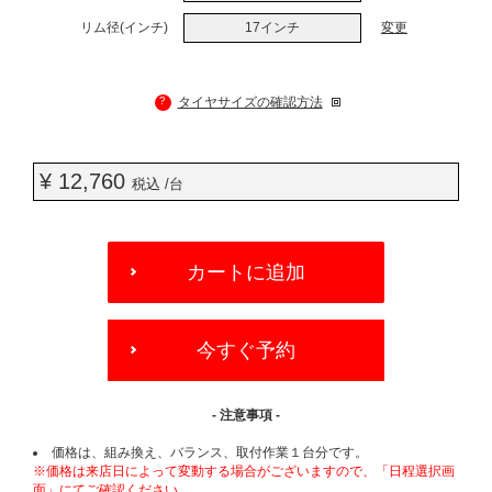
リム径(インチ)
17インチ
変更
?
タイヤサイズの確認方法
¥ 12,760
税込 /台
ADD
TO
カートに追加
CART
OPTIONS
今すぐ予約
- 注意事項 -
価格は、組み換え、バランス、取付作業１台分です。
※価格は来店日によって変動する場合がございますので、「日程選択画
面」にてご確認ください。