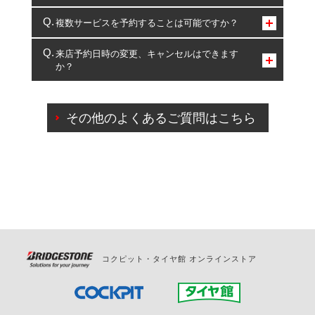
コクピット・タイヤ館のみとなります。
複数サービスを予約することは可能ですか？
複数サービスのご予約は可能です。
来店予約日時の変更、キャンセルはできます
か？
一部の商品・サービスの組み合わせに限り、同時にご予約が
出来ないものもございます。
ご来店予約日の3営業日前までマイページからの予約
日変更が可能です。
その他のよくあるご質問はこちら
ご来店予約日の3営業日前を過ぎている場合のご予約
の日時変更につきましては、直接ご予約の店舗まで
お問合せください。
また、やむを得ない事由によりご予約のキャンセル
をご希望の際は、直接ご予約いただいた店舗へご連
絡ください。
コクピット・タイヤ館 オンラインストア