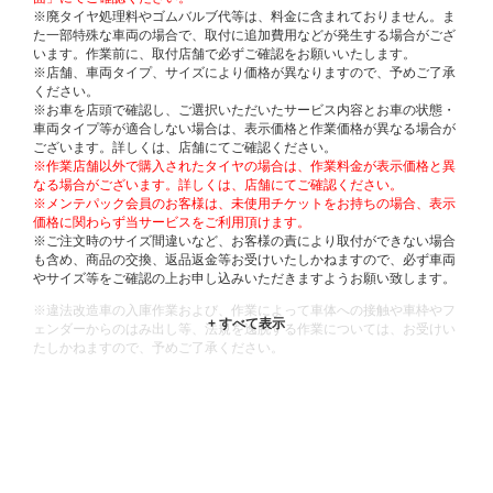
※廃タイヤ処理料やゴムバルブ代等は、料金に含まれておりません。ま
た一部特殊な車両の場合で、取付に追加費用などが発生する場合がござ
います。作業前に、取付店舗で必ずご確認をお願いいたします。
※店舗、車両タイプ、サイズにより価格が異なりますので、予めご了承
ください。
※お車を店頭で確認し、ご選択いただいたサービス内容とお車の状態・
車両タイプ等が適合しない場合は、表示価格と作業価格が異なる場合が
ございます。詳しくは、店舗にてご確認ください。
※作業店舗以外で購入されたタイヤの場合は、作業料金が表示価格と異
なる場合がございます。詳しくは、店舗にてご確認ください。
※メンテパック会員のお客様は、未使用チケットをお持ちの場合、表示
価格に関わらず当サービスをご利用頂けます。
※ご注文時のサイズ間違いなど、お客様の責により取付ができない場合
も含め、商品の交換、返品返金等お受けいたしかねますので、必ず車両
やサイズ等をご確認の上お申し込みいただきますようお願い致します。
※違法改造車の入庫作業および、作業によって車体への接触や車枠やフ
ェンダーからのはみ出し等、法規を逸脱する作業については、お受けい
たしかねますので、予めご了承ください。
※輸入車や一部希少車種等には対応できない場合もございます。
※おクルマの状態(作業の安全性を確保できない場合など含め)によって
は、ご来店当日であっても、作業をお断りさせて頂く場合もございま
す。
ADDITIONAL
INFORMATION