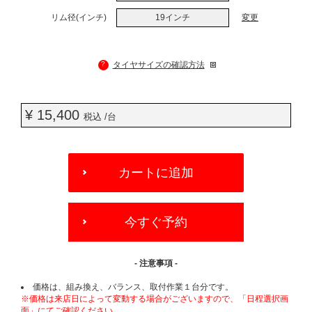
リム径(インチ)
19インチ
変更
?
タイヤサイズの確認方法
¥ 15,400
税込 /台
ADD
TO
カートに追加
CART
OPTIONS
今すぐ予約
- 注意事項 -
価格は、組み換え、バランス、取付作業１台分です。
※価格は来店日によって変動する場合がございますので、「日程選択画
面」にてご確認ください。