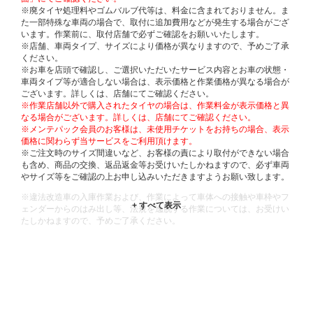
※廃タイヤ処理料やゴムバルブ代等は、料金に含まれておりません。ま
た一部特殊な車両の場合で、取付に追加費用などが発生する場合がござ
います。作業前に、取付店舗で必ずご確認をお願いいたします。
※店舗、車両タイプ、サイズにより価格が異なりますので、予めご了承
ください。
※お車を店頭で確認し、ご選択いただいたサービス内容とお車の状態・
車両タイプ等が適合しない場合は、表示価格と作業価格が異なる場合が
ございます。詳しくは、店舗にてご確認ください。
※作業店舗以外で購入されたタイヤの場合は、作業料金が表示価格と異
なる場合がございます。詳しくは、店舗にてご確認ください。
※メンテパック会員のお客様は、未使用チケットをお持ちの場合、表示
価格に関わらず当サービスをご利用頂けます。
※ご注文時のサイズ間違いなど、お客様の責により取付ができない場合
も含め、商品の交換、返品返金等お受けいたしかねますので、必ず車両
やサイズ等をご確認の上お申し込みいただきますようお願い致します。
※違法改造車の入庫作業および、作業によって車体への接触や車枠やフ
ェンダーからのはみ出し等、法規を逸脱する作業については、お受けい
たしかねますので、予めご了承ください。
※輸入車や一部希少車種等には対応できない場合もございます。
※おクルマの状態(作業の安全性を確保できない場合など含め)によって
は、ご来店当日であっても、作業をお断りさせて頂く場合もございま
す。
ADDITIONAL
INFORMATION