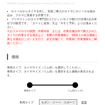
DETAILS
商品番号
change-tire-desorption-nowheel_SP1251_sedan_19
ホイールからタイヤを外し、別途ご購入のタイヤにホイールを組み
込み、クルマに装着する作業です。
ブリヂストンのタイヤ専門店(コクピット/タイヤ館)での作業1台分単
位での販売です。「カートに追加」又は「今すぐ予約」よりお進みくだ
さい。
※おクルマやその状態、作業内容、または、作業店舗以外で購入された
タイヤの作業をする場合など、実際の作業価格が、WEB上の表示価格と
異なる場合がございますので、必ず店舗にて、作業前に作業価格をご確
認ください。
価格
VARIATIONS
車両タイプ、タイヤサイズ（リム径）を選択してください。
車両タイプ、タイヤサイズ（リム径）を選択すると価格が表示されま
す。
車両タイプ
リム径(インチ)
車両タイプ
セダン・クーペ・スポーツ
変更