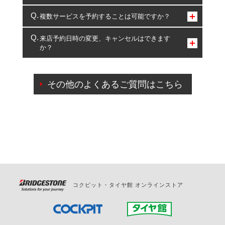
コクピット・タイヤ館のみとなります。
複数サービスを予約することは可能ですか？
複数サービスのご予約は可能です。
来店予約日時の変更、キャンセルはできます
か？
一部の商品・サービスの組み合わせに限り、同時にご予約が
出来ないものもございます。
ご来店予約日の3営業日前までマイページからの予約
日変更が可能です。
その他のよくあるご質問はこちら
ご来店予約日の3営業日前を過ぎている場合のご予約
の日時変更につきましては、直接ご予約の店舗まで
お問合せください。
また、やむを得ない事由によりご予約のキャンセル
をご希望の際は、直接ご予約いただいた店舗へご連
絡ください。
コクピット・タイヤ館 オンラインストア