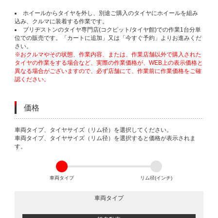
ホイールからタイヤを外し、別途ご購入のタイヤにホイールを組み
込み、クルマに装着する作業です。
ブリヂストンのタイヤ専門店(コクピット/タイヤ館)での作業1台分単
位での販売です。「カートに追加」又は「今すぐ予約」よりお進みくだ
さい。
※おクルマやその状態、作業内容、または、作業店舗以外で購入された
タイヤの作業をする場合など、実際の作業価格が、WEB上の表示価格と
異なる場合がございますので、必ず店舗にて、作業前に作業価格をご確
認ください。
価格
VARIATIONS
車両タイプ、タイヤサイズ（リム径）を選択してください。
車両タイプ、タイヤサイズ（リム径）を選択すると価格が表示されま
す。
車両タイプ
リム径(インチ)
車両タイプ