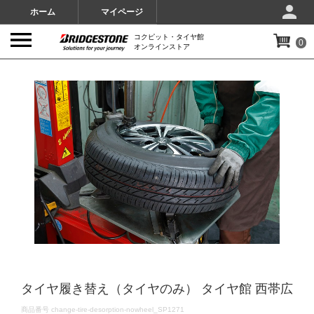
ホーム
マイページ
コクピット・タイヤ館
0
オンラインストア
IMAGES
タイヤ履き替え（タイヤのみ） タイヤ館 西帯広
DETAILS
商品番号
change-tire-desorption-nowheel_SP1271