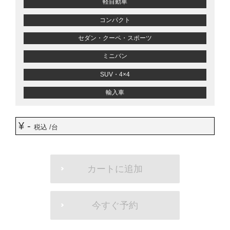
軽自動車
コンパクト
セダン・クーペ・スポーツ
ミニバン
SUV・4×4
輸入車
¥ -
税込 /台
ADD
TO
カートに追加
CART
OPTIONS
今すぐ予約