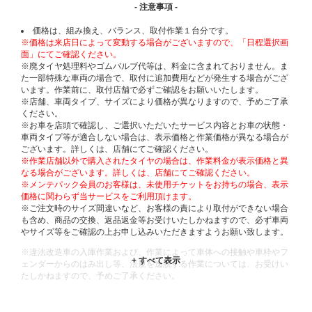
- 注意事項 -
価格は、組み換え、バランス、取付作業１台分です。
※価格は来店日によって変動する場合がございますので、「日程選択画
面」にてご確認ください。
※廃タイヤ処理料やゴムバルブ代等は、料金に含まれておりません。ま
た一部特殊な車両の場合で、取付に追加費用などが発生する場合がござ
います。作業前に、取付店舗で必ずご確認をお願いいたします。
※店舗、車両タイプ、サイズにより価格が異なりますので、予めご了承
ください。
※お車を店頭で確認し、ご選択いただいたサービス内容とお車の状態・
車両タイプ等が適合しない場合は、表示価格と作業価格が異なる場合が
ございます。詳しくは、店舗にてご確認ください。
※作業店舗以外で購入されたタイヤの場合は、作業料金が表示価格と異
なる場合がございます。詳しくは、店舗にてご確認ください。
※メンテパック会員のお客様は、未使用チケットをお持ちの場合、表示
価格に関わらず当サービスをご利用頂けます。
※ご注文時のサイズ間違いなど、お客様の責により取付ができない場合
も含め、商品の交換、返品返金等お受けいたしかねますので、必ず車両
やサイズ等をご確認の上お申し込みいただきますようお願い致します。
※違法改造車の入庫作業および、作業によって車体への接触や車枠やフ
ェンダーからのはみ出し等、法規を逸脱する作業については、お受けい
たしかねますので、予めご了承ください。
※輸入車や一部希少車種等には対応できない場合もございます。
※おクルマの状態(作業の安全性を確保できない場合など含め)によって
は、ご来店当日であっても、作業をお断りさせて頂く場合もございま