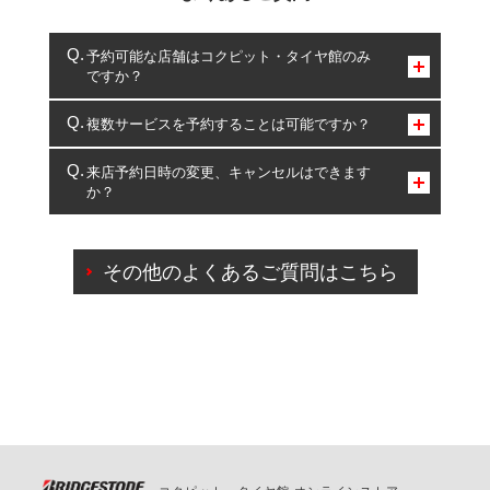
予約可能な店舗はコクピット・タイヤ館のみ
ですか？
コクピット・タイヤ館のみとなります。
複数サービスを予約することは可能ですか？
複数サービスのご予約は可能です。
来店予約日時の変更、キャンセルはできます
か？
一部の商品・サービスの組み合わせに限り、同時にご予約が
出来ないものもございます。
ご来店予約日の3営業日前までマイページからの予約
日変更が可能です。
その他のよくあるご質問はこちら
ご来店予約日の3営業日前を過ぎている場合のご予約
の日時変更につきましては、直接ご予約の店舗まで
お問合せください。
また、やむを得ない事由によりご予約のキャンセル
をご希望の際は、直接ご予約いただいた店舗へご連
絡ください。