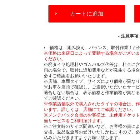
ADD
カートに追加
TO
CART
OPTIONS
- 注意事項 
価格は、組み換え、バランス、取付作業１台
※価格は来店日によって変動する場合がござい
ください。
※廃タイヤ処理料やゴムバルブ代等は、料金に
両の場合で、取付に追加費用などが発生する場
必ずご確認をお願いいたします。
※店舗、車両タイプ、サイズにより価格が異な
※お車を店頭で確認し、ご選択いただいたサー
適合しない場合は、表示価格と作業価格が異な
てご確認ください。
※作業店舗以外で購入されたタイヤの場合は、
います。詳しくは、店舗にてご確認ください。
※メンテパック会員のお客様は、未使用チケッ
当サービスをご利用頂けます。
※ご注文時のサイズ間違いなど、お客様の責に
交換、返品返金等お受けいたしかねますので、
込みいただきますようお願い致します。