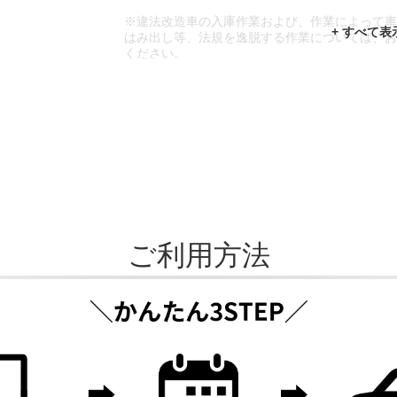
※違法改造車の入庫作業および、作業によって
はみ出し等、法規を逸脱する作業については、
ください。
※輸入車や一部希少車種等には対応できない場
※おクルマの状態(作業の安全性を確保できない
であっても、作業をお断りさせて頂く場合もご
ご利用方法