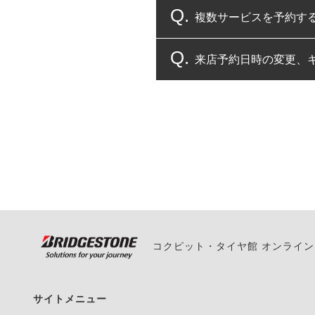
複数サービスを予約す
コクピット・タイヤ館
来店予約日時の変更、
複数サービスのご予約
一部の商品・サービスの組み合
ご来店予約日の3営業
ご来店予約日の3営業
ください。
また、やむを得ない事
い。
コクピット・タイヤ館 オンライ
サイトメニュー