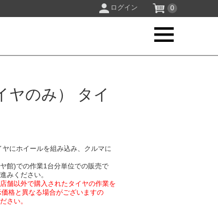
ログイン
0
イヤのみ） タイ
イヤにホイールを組み込み、クルマに
イヤ館)での作業1台分単位での販売で
お進みください。
業店舗以外で購入されたタイヤの作業を
示価格と異なる場合がございますの
ください。