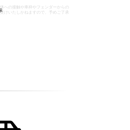
車体への接触や車枠やフェンダーからの
お受けいたしかねますので、予めご了承
合もございます。
場合など含め)によっては、ご来店当日
ざいます。