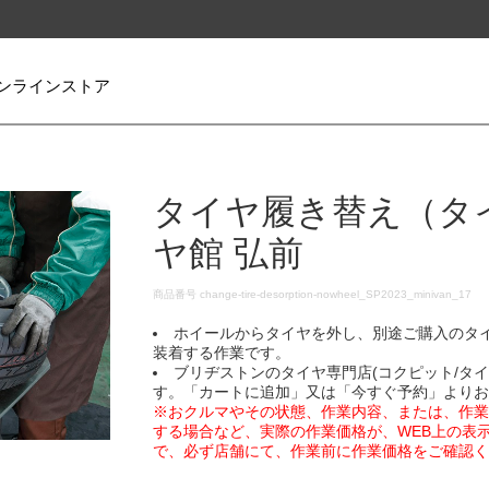
ンラインストア
タイヤ履き替え（タ
ヤ館 弘前
DETAILS
商品番号
change-tire-desorption-nowheel_SP2023_minivan_17
ホイールからタイヤを外し、別途ご購入のタ
装着する作業です。
ブリヂストンのタイヤ専門店(コクピット/タ
す。「カートに追加」又は「今すぐ予約」より
※おクルマやその状態、作業内容、または、作
する場合など、実際の作業価格が、WEB上の表
で、必ず店舗にて、作業前に作業価格をご確認