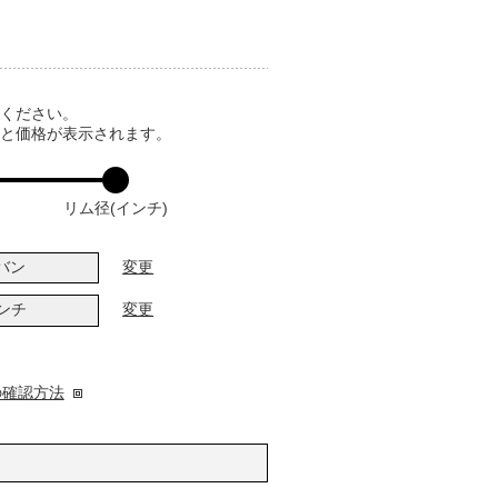
てください。
ると価格が表示されます。
リム径(インチ)
バン
変更
インチ
変更
の確認方法