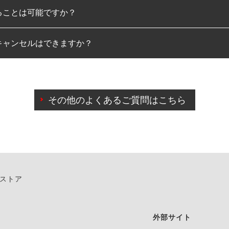
ることは可能ですか？
のみとなります。
キャンセルはできますか？
は可能です。
わせに限り、同時にご予約が出来ないものもございます。
日前までマイページからの予約日変更が可能です。
日前を過ぎている場合のご予約の日時変更につきましては、直
その他のよくあるご質問はこちら
由によりご予約のキャンセルをご希望の際は、直接ご予約いた
ンストア
外部サイト