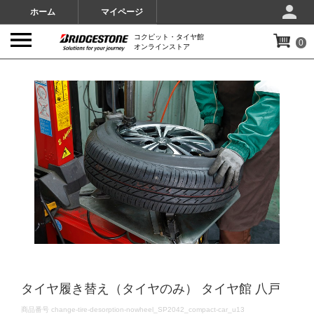
ホーム
マイページ
コクピット・タイヤ館
0
オンラインストア
IMAGES
タイヤ履き替え（タイヤのみ） タイヤ館 八戸
DETAILS
商品番号
change-tire-desorption-nowheel_SP2042_compact-car_u13