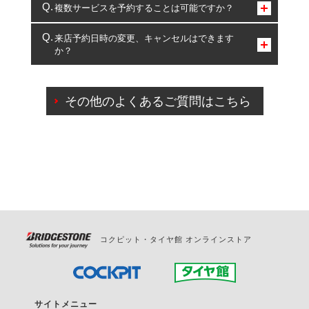
コクピット・タイヤ館のみとなります。
複数サービスを予約することは可能ですか？
複数サービスのご予約は可能です。
来店予約日時の変更、キャンセルはできます
か？
一部の商品・サービスの組み合わせに限り、同時にご予約が
出来ないものもございます。
ご来店予約日の3営業日前までマイページからの予約
日変更が可能です。
その他のよくあるご質問はこちら
ご来店予約日の3営業日前を過ぎている場合のご予約
の日時変更につきましては、直接ご予約の店舗まで
お問合せください。
また、やむを得ない事由によりご予約のキャンセル
をご希望の際は、直接ご予約いただいた店舗へご連
絡ください。
コクピット・タイヤ館 オンラインストア
サイトメニュー