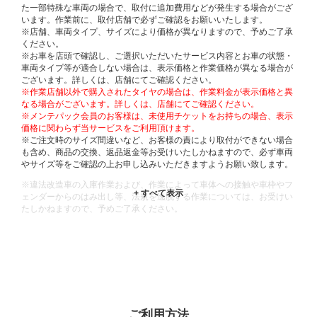
た一部特殊な車両の場合で、取付に追加費用などが発生する場合がござ
います。作業前に、取付店舗で必ずご確認をお願いいたします。
※店舗、車両タイプ、サイズにより価格が異なりますので、予めご了承
ください。
※お車を店頭で確認し、ご選択いただいたサービス内容とお車の状態・
車両タイプ等が適合しない場合は、表示価格と作業価格が異なる場合が
ございます。詳しくは、店舗にてご確認ください。
※作業店舗以外で購入されたタイヤの場合は、作業料金が表示価格と異
なる場合がございます。詳しくは、店舗にてご確認ください。
※メンテパック会員のお客様は、未使用チケットをお持ちの場合、表示
価格に関わらず当サービスをご利用頂けます。
※ご注文時のサイズ間違いなど、お客様の責により取付ができない場合
も含め、商品の交換、返品返金等お受けいたしかねますので、必ず車両
やサイズ等をご確認の上お申し込みいただきますようお願い致します。
※違法改造車の入庫作業および、作業によって車体への接触や車枠やフ
ェンダーからのはみ出し等、法規を逸脱する作業については、お受けい
たしかねますので、予めご了承ください。
※輸入車や一部希少車種等には対応できない場合もございます。
※おクルマの状態(作業の安全性を確保できない場合など含め)によって
は、ご来店当日であっても、作業をお断りさせて頂く場合もございま
す。
ADDITIONAL
INFORMATION
ご利用方法