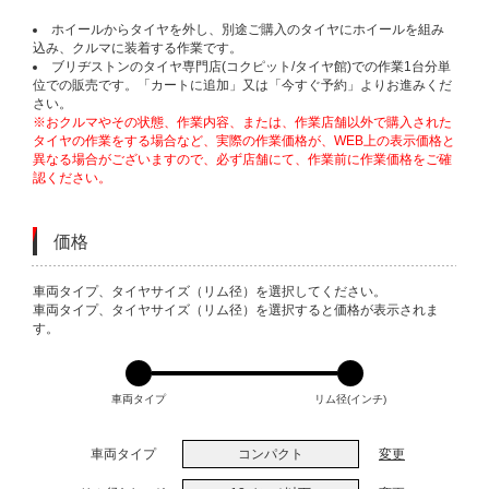
ホイールからタイヤを外し、別途ご購入のタイヤにホイールを組み
込み、クルマに装着する作業です。
ブリヂストンのタイヤ専門店(コクピット/タイヤ館)での作業1台分単
位での販売です。「カートに追加」又は「今すぐ予約」よりお進みくだ
さい。
※おクルマやその状態、作業内容、または、作業店舗以外で購入された
タイヤの作業をする場合など、実際の作業価格が、WEB上の表示価格と
異なる場合がございますので、必ず店舗にて、作業前に作業価格をご確
認ください。
価格
VARIATIONS
車両タイプ、タイヤサイズ（リム径）を選択してください。
車両タイプ、タイヤサイズ（リム径）を選択すると価格が表示されま
す。
車両タイプ
リム径(インチ)
車両タイプ
コンパクト
変更