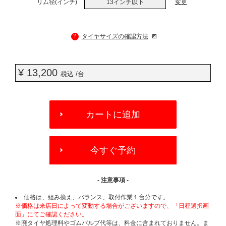
リム径(インチ)
13インチ以下
変更
?
タイヤサイズの確認方法
¥ 13,200
税込 /台
ADD
TO
カートに追加
CART
OPTIONS
今すぐ予約
- 注意事項 -
価格は、組み換え、バランス、取付作業１台分です。
※価格は来店日によって変動する場合がございますので、「日程選択画
面」にてご確認ください。
※廃タイヤ処理料やゴムバルブ代等は、料金に含まれておりません。ま