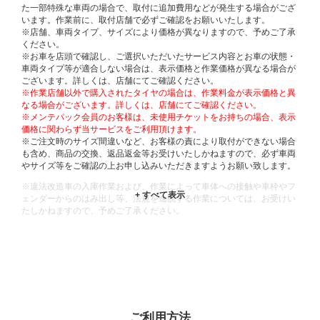
た一部特殊な車両の場合で、取付に追加費用などが発生する場合がござ
います。作業前に、取付店舗で必ずご確認をお願いいたします。
※店舗、車両タイプ、サイズにより価格が異なりますので、予めご了承
ください。
※お車を店頭で確認し、ご選択いただいたサービス内容とお車の状態・
車両タイプ等が適合しない場合は、表示価格と作業価格が異なる場合が
ございます。詳しくは、店舗にてご確認ください。
※作業店舗以外で購入されたタイヤの場合は、作業料金が表示価格と異
なる場合がございます。詳しくは、店舗にてご確認ください。
※メンテパック会員のお客様は、未使用チケットをお持ちの場合、表示
価格に関わらず当サービスをご利用頂けます。
※ご注文時のサイズ間違いなど、お客様の責により取付ができない場合
も含め、商品の交換、返品返金等お受けいたしかねますので、必ず車両
やサイズ等をご確認の上お申し込みいただきますようお願い致します。
※違法改造車の入庫作業および、作業によって車体への接触や車枠やフ
ェンダーからのはみ出し等、法規を逸脱する作業については、お受けい
たしかねますので、予めご了承ください。
※輸入車や一部希少車種等には対応できない場合もございます。
※おクルマの状態(作業の安全性を確保できない場合など含め)によって
は、ご来店当日であっても、作業をお断りさせて頂く場合もございま
す。
ADDITIONAL
INFORMATION
ご利用方法