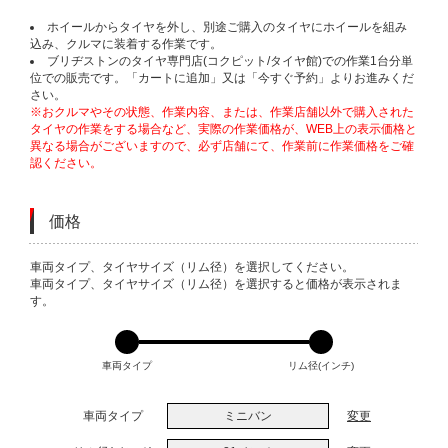
ホイールからタイヤを外し、別途ご購入のタイヤにホイールを組み
込み、クルマに装着する作業です。
ブリヂストンのタイヤ専門店(コクピット/タイヤ館)での作業1台分単
位での販売です。「カートに追加」又は「今すぐ予約」よりお進みくだ
さい。
※おクルマやその状態、作業内容、または、作業店舗以外で購入された
タイヤの作業をする場合など、実際の作業価格が、WEB上の表示価格と
異なる場合がございますので、必ず店舗にて、作業前に作業価格をご確
認ください。
価格
VARIATIONS
車両タイプ、タイヤサイズ（リム径）を選択してください。
車両タイプ、タイヤサイズ（リム径）を選択すると価格が表示されま
す。
車両タイプ
リム径(インチ)
車両タイプ
ミニバン
変更