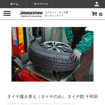
ホーム
マイページ
コクピット・タイヤ館
0
オンラインストア
IMAGES
タイヤ履き替え（タイヤのみ） タイヤ館 十和田
DETAILS
商品番号
change-tire-desorption-nowheel_SP2052_minivan_21