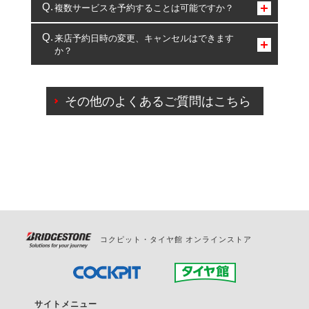
コクピット・タイヤ館のみとなります。
複数サービスを予約することは可能ですか？
複数サービスのご予約は可能です。
来店予約日時の変更、キャンセルはできます
か？
一部の商品・サービスの組み合わせに限り、同時にご予約が
出来ないものもございます。
ご来店予約日の3営業日前までマイページからの予約
日変更が可能です。
その他のよくあるご質問はこちら
ご来店予約日の3営業日前を過ぎている場合のご予約
の日時変更につきましては、直接ご予約の店舗まで
お問合せください。
また、やむを得ない事由によりご予約のキャンセル
をご希望の際は、直接ご予約いただいた店舗へご連
絡ください。
コクピット・タイヤ館 オンラインストア
サイトメニュー