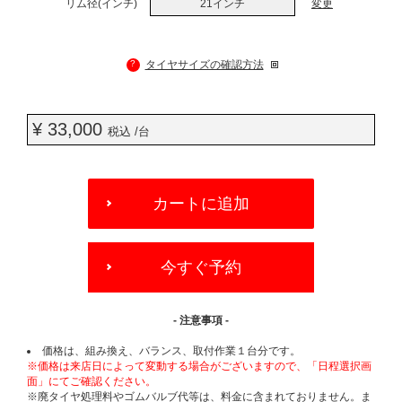
リム径(インチ)
21インチ
変更
?
タイヤサイズの確認方法
¥ 33,000
税込 /台
ADD
TO
カートに追加
CART
OPTIONS
今すぐ予約
- 注意事項 -
価格は、組み換え、バランス、取付作業１台分です。
※価格は来店日によって変動する場合がございますので、「日程選択画
面」にてご確認ください。
※廃タイヤ処理料やゴムバルブ代等は、料金に含まれておりません。ま