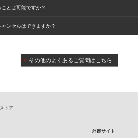
ることは可能ですか？
のみとなります。
キャンセルはできますか？
は可能です。
わせに限り、同時にご予約が出来ないものもございます。
日前までマイページからの予約日変更が可能です。
日前を過ぎている場合のご予約の日時変更につきましては、直
その他のよくあるご質問はこちら
由によりご予約のキャンセルをご希望の際は、直接ご予約いた
ンストア
外部サイト