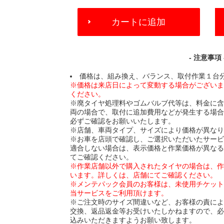
ADD
カートに追加
TO
CART
OPTIONS
- 注意事項 
価格は、組み換え、バランス、取付作業１台
※価格は来店日によって変動する場合がござい
ください。
※廃タイヤ処理料やゴムバルブ代等は、料金に
両の場合で、取付に追加費用などが発生する場
必ずご確認をお願いいたします。
※店舗、車両タイプ、サイズにより価格が異な
※お車を店頭で確認し、ご選択いただいたサー
適合しない場合は、表示価格と作業価格が異な
てご確認ください。
※作業店舗以外で購入されたタイヤの場合は、
います。詳しくは、店舗にてご確認ください。
※メンテパック会員のお客様は、未使用チケッ
当サービスをご利用頂けます。
※ご注文時のサイズ間違いなど、お客様の責に
交換、返品返金等お受けいたしかねますので、
込みいただきますようお願い致します。