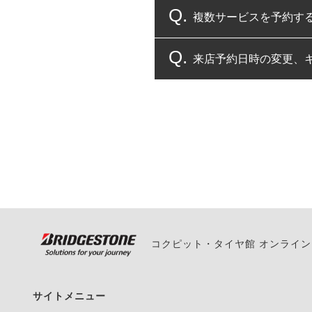
複数サービスを予約す
コクピット・タイヤ館
来店予約日時の変更、
複数サービスのご予約
一部の商品・サービスの組み合
ご来店予約日の3営業
ご来店予約日の3営業
ください。
また、やむを得ない事
い。
コクピット・タイヤ館 オンライ
サイトメニュー