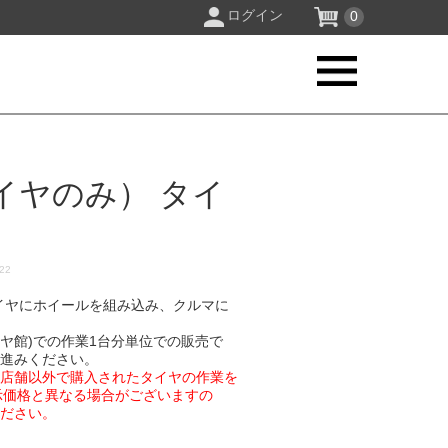
ログイン
0
イヤのみ） タイ
o22
イヤにホイールを組み込み、クルマに
イヤ館)での作業1台分単位での販売で
お進みください。
業店舗以外で購入されたタイヤの作業を
示価格と異なる場合がございますの
ください。