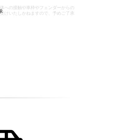
車体への接触や車枠やフェンダーからの
お受けいたしかねますので、予めご了承
合もございます。
場合など含め)によっては、ご来店当日
ざいます。