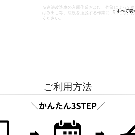
※違法改造車の入庫作業および、作業によって
はみ出し等、法規を逸脱する作業については、
ください。
※輸入車や一部希少車種等には対応できない場
※おクルマの状態(作業の安全性を確保できない
であっても、作業をお断りさせて頂く場合もご
ご利用方法