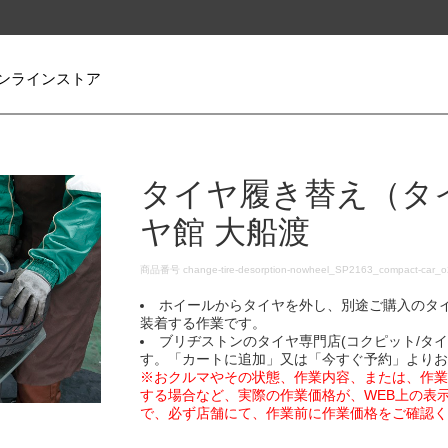
ンラインストア
タイヤ履き替え（タ
ヤ館 大船渡
DETAILS
商品番号
change-tire-desorption-nowheel_SP2163_compact-car_
ホイールからタイヤを外し、別途ご購入のタ
装着する作業です。
ブリヂストンのタイヤ専門店(コクピット/タ
す。「カートに追加」又は「今すぐ予約」より
※おクルマやその状態、作業内容、または、作
する場合など、実際の作業価格が、WEB上の表
で、必ず店舗にて、作業前に作業価格をご確認