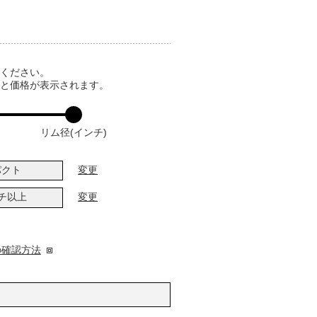
てください。
ると価格が表示されます。
リム径(インチ)
パクト
変更
ンチ以上
変更
の確認方法