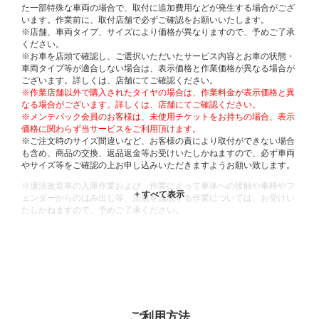
た一部特殊な車両の場合で、取付に追加費用などが発生する場合がござ
います。作業前に、取付店舗で必ずご確認をお願いいたします。
※店舗、車両タイプ、サイズにより価格が異なりますので、予めご了承
ください。
※お車を店頭で確認し、ご選択いただいたサービス内容とお車の状態・
車両タイプ等が適合しない場合は、表示価格と作業価格が異なる場合が
ございます。詳しくは、店舗にてご確認ください。
※作業店舗以外で購入されたタイヤの場合は、作業料金が表示価格と異
なる場合がございます。詳しくは、店舗にてご確認ください。
※メンテパック会員のお客様は、未使用チケットをお持ちの場合、表示
価格に関わらず当サービスをご利用頂けます。
※ご注文時のサイズ間違いなど、お客様の責により取付ができない場合
も含め、商品の交換、返品返金等お受けいたしかねますので、必ず車両
やサイズ等をご確認の上お申し込みいただきますようお願い致します。
※違法改造車の入庫作業および、作業によって車体への接触や車枠やフ
ェンダーからのはみ出し等、法規を逸脱する作業については、お受けい
たしかねますので、予めご了承ください。
※輸入車や一部希少車種等には対応できない場合もございます。
※おクルマの状態(作業の安全性を確保できない場合など含め)によって
は、ご来店当日であっても、作業をお断りさせて頂く場合もございま
す。
ADDITIONAL
INFORMATION
ご利用方法