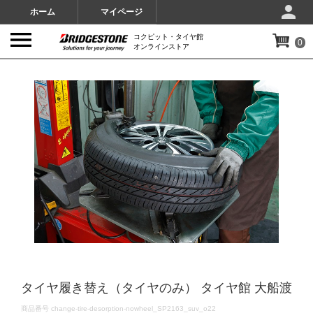
ホーム
マイページ
コクピット・タイヤ館
0
オンラインストア
IMAGES
タイヤ履き替え（タイヤのみ） タイヤ館 大船渡
DETAILS
商品番号
change-tire-desorption-nowheel_SP2163_suv_o22