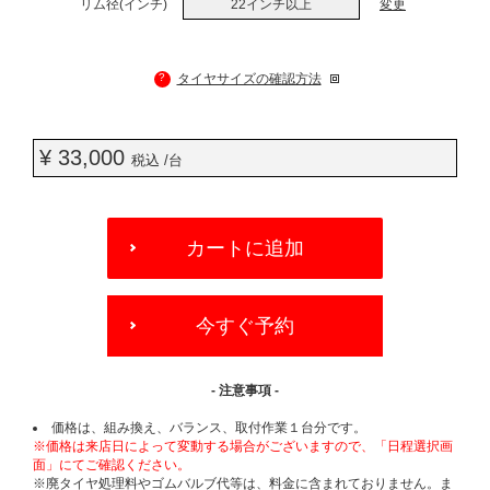
リム径(インチ)
22インチ以上
変更
?
タイヤサイズの確認方法
¥ 33,000
税込 /台
ADD
TO
カートに追加
CART
OPTIONS
今すぐ予約
- 注意事項 -
価格は、組み換え、バランス、取付作業１台分です。
※価格は来店日によって変動する場合がございますので、「日程選択画
面」にてご確認ください。
※廃タイヤ処理料やゴムバルブ代等は、料金に含まれておりません。ま