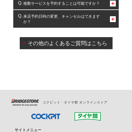
コクピット・タイヤ館のみとなります。
複数サービスを予約することは可能ですか？
複数サービスのご予約は可能です。
来店予約日時の変更、キャンセルはできます
か？
一部の商品・サービスの組み合わせに限り、同時にご予約が
出来ないものもございます。
ご来店予約日の3営業日前までマイページからの予約
日変更が可能です。
その他のよくあるご質問はこちら
ご来店予約日の3営業日前を過ぎている場合のご予約
の日時変更につきましては、直接ご予約の店舗まで
お問合せください。
また、やむを得ない事由によりご予約のキャンセル
をご希望の際は、直接ご予約いただいた店舗へご連
絡ください。
コクピット・タイヤ館 オンラインストア
サイトメニュー