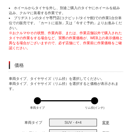
ホイールからタイヤを外し、別途ご購入のタイヤにホイールを組み
込み、クルマに装着する作業です。
ブリヂストンのタイヤ専門店(コクピット/タイヤ館)での作業1台分単
位での販売です。「カートに追加」又は「今すぐ予約」よりお進みくだ
さい。
※おクルマやその状態、作業内容、または、作業店舗以外で購入された
タイヤの作業をする場合など、実際の作業価格が、WEB上の表示価格と
異なる場合がございますので、必ず店舗にて、作業前に作業価格をご確
認ください。
価格
VARIATIONS
車両タイプ、タイヤサイズ（リム径）を選択してください。
車両タイプ、タイヤサイズ（リム径）を選択すると価格が表示されま
す。
車両タイプ
リム径(インチ)
車両タイプ
SUV・4×4
変更