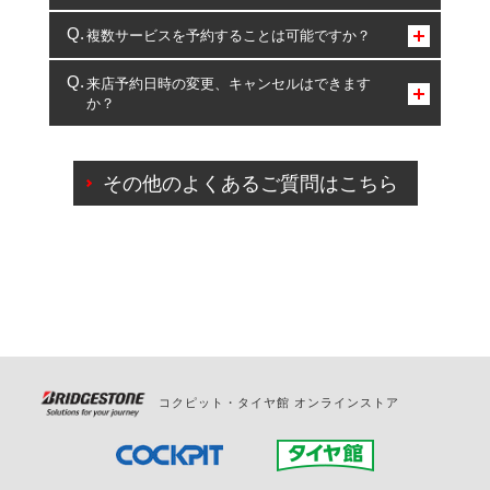
コクピット・タイヤ館のみとなります。
複数サービスを予約することは可能ですか？
複数サービスのご予約は可能です。
来店予約日時の変更、キャンセルはできます
か？
一部の商品・サービスの組み合わせに限り、同時にご予約が
出来ないものもございます。
ご来店予約日の3営業日前までマイページからの予約
日変更が可能です。
その他のよくあるご質問はこちら
ご来店予約日の3営業日前を過ぎている場合のご予約
の日時変更につきましては、直接ご予約の店舗まで
お問合せください。
また、やむを得ない事由によりご予約のキャンセル
をご希望の際は、直接ご予約いただいた店舗へご連
絡ください。
コクピット・タイヤ館 オンラインストア