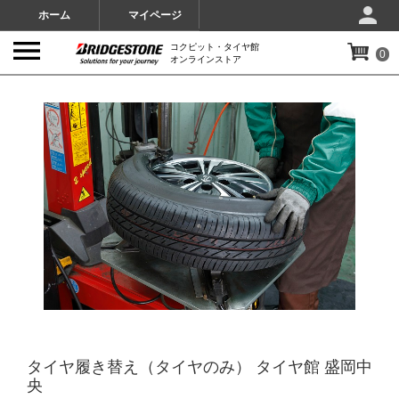
ホーム
マイページ
コクピット・タイヤ館
0
オンラインストア
IMAGES
タイヤ履き替え（タイヤのみ） タイヤ館 盛岡中
央