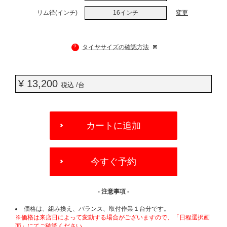
リム径(インチ)
16インチ
変更
?
タイヤサイズの確認方法
¥ 13,200
税込 /台
ADD
TO
カートに追加
CART
OPTIONS
今すぐ予約
- 注意事項 -
価格は、組み換え、バランス、取付作業１台分です。
※価格は来店日によって変動する場合がございますので、「日程選択画
面」にてご確認ください。