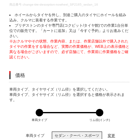
DETAILS
商品番号
change-tire-desorption-nowheel_SP2165_sedan_16
ホイールからタイヤを外し、別途ご購入のタイヤにホイールを組み
込み、クルマに装着する作業です。
ブリヂストンのタイヤ専門店(コクピット/タイヤ館)での作業1台分単
位での販売です。「カートに追加」又は「今すぐ予約」よりお進みくだ
さい。
※おクルマやその状態、作業内容、または、作業店舗以外で購入された
タイヤの作業をする場合など、実際の作業価格が、WEB上の表示価格と
異なる場合がございますので、必ず店舗にて、作業前に作業価格をご確
認ください。
価格
VARIATIONS
車両タイプ、タイヤサイズ（リム径）を選択してください。
車両タイプ、タイヤサイズ（リム径）を選択すると価格が表示されま
す。
車両タイプ
リム径(インチ)
車両タイプ
セダン・クーペ・スポーツ
変更