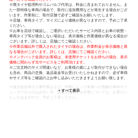
※廃タイヤ処理料やゴムバルブ代等は、料金に含まれておりません。ま
た一部特殊な車両の場合で、取付に追加費用などが発生する場合がござ
います。作業前に、取付店舗で必ずご確認をお願いいたします。
※店舗、車両タイプ、サイズにより価格が異なりますので、予めご了承
ください。
※お車を店頭で確認し、ご選択いただいたサービス内容とお車の状態・
車両タイプ等が適合しない場合は、表示価格と作業価格が異なる場合が
ございます。詳しくは、店舗にてご確認ください。
※作業店舗以外で購入されたタイヤの場合は、作業料金が表示価格と異
なる場合がございます。詳しくは、店舗にてご確認ください。
※メンテパック会員のお客様は、未使用チケットをお持ちの場合、表示
価格に関わらず当サービスをご利用頂けます。
※ご注文時のサイズ間違いなど、お客様の責により取付ができない場合
も含め、商品の交換、返品返金等お受けいたしかねますので、必ず車両
やサイズ等をご確認の上お申し込みいただきますようお願い致します。
※違法改造車の入庫作業および、作業によって車体への接触や車枠やフ
ェンダーからのはみ出し等、法規を逸脱する作業については、お受けい
たしかねますので、予めご了承ください。
※輸入車や一部希少車種等には対応できない場合もございます。
※おクルマの状態(作業の安全性を確保できない場合など含め)によって
は、ご来店当日であっても、作業をお断りさせて頂く場合もございま
す。
ADDITIONAL
INFORMATION