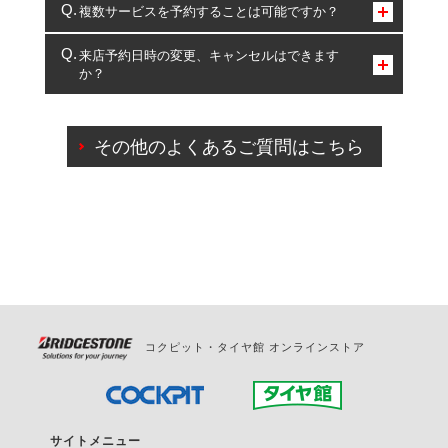
コクピット・タイヤ館のみとなります。
複数サービスを予約することは可能ですか？
複数サービスのご予約は可能です。
来店予約日時の変更、キャンセルはできます
か？
一部の商品・サービスの組み合わせに限り、同時にご予約が
出来ないものもございます。
ご来店予約日の3営業日前までマイページからの予約
日変更が可能です。
その他のよくあるご質問はこちら
ご来店予約日の3営業日前を過ぎている場合のご予約
の日時変更につきましては、直接ご予約の店舗まで
お問合せください。
また、やむを得ない事由によりご予約のキャンセル
をご希望の際は、直接ご予約いただいた店舗へご連
絡ください。
コクピット・タイヤ館 オンラインストア
サイトメニュー