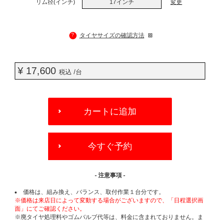
リム径(インチ)
17インチ
変更
?
タイヤサイズの確認方法
¥ 17,600
税込 /台
ADD
TO
カートに追加
CART
OPTIONS
今すぐ予約
- 注意事項 -
価格は、組み換え、バランス、取付作業１台分です。
※価格は来店日によって変動する場合がございますので、「日程選択画
面」にてご確認ください。
※廃タイヤ処理料やゴムバルブ代等は、料金に含まれておりません。ま