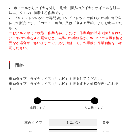
ホイールからタイヤを外し、別途ご購入のタイヤにホイールを組み
込み、クルマに装着する作業です。
ブリヂストンのタイヤ専門店(コクピット/タイヤ館)での作業1台分単
位での販売です。「カートに追加」又は「今すぐ予約」よりお進みくだ
さい。
※おクルマやその状態、作業内容、または、作業店舗以外で購入された
タイヤの作業をする場合など、実際の作業価格が、WEB上の表示価格と
異なる場合がございますので、必ず店舗にて、作業前に作業価格をご確
認ください。
価格
VARIATIONS
車両タイプ、タイヤサイズ（リム径）を選択してください。
車両タイプ、タイヤサイズ（リム径）を選択すると価格が表示されま
す。
車両タイプ
リム径(インチ)
車両タイプ
ミニバン
変更