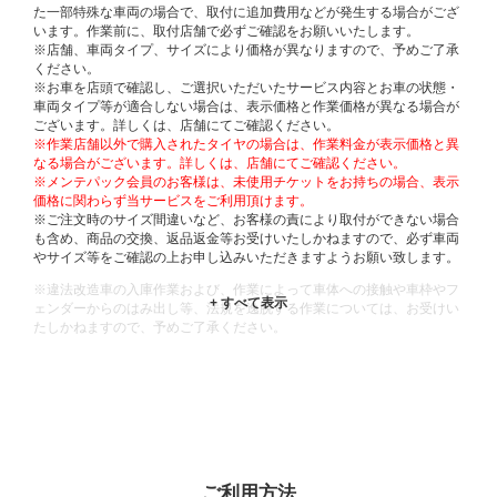
た一部特殊な車両の場合で、取付に追加費用などが発生する場合がござ
います。作業前に、取付店舗で必ずご確認をお願いいたします。
※店舗、車両タイプ、サイズにより価格が異なりますので、予めご了承
ください。
※お車を店頭で確認し、ご選択いただいたサービス内容とお車の状態・
車両タイプ等が適合しない場合は、表示価格と作業価格が異なる場合が
ございます。詳しくは、店舗にてご確認ください。
※作業店舗以外で購入されたタイヤの場合は、作業料金が表示価格と異
なる場合がございます。詳しくは、店舗にてご確認ください。
※メンテパック会員のお客様は、未使用チケットをお持ちの場合、表示
価格に関わらず当サービスをご利用頂けます。
※ご注文時のサイズ間違いなど、お客様の責により取付ができない場合
も含め、商品の交換、返品返金等お受けいたしかねますので、必ず車両
やサイズ等をご確認の上お申し込みいただきますようお願い致します。
※違法改造車の入庫作業および、作業によって車体への接触や車枠やフ
ェンダーからのはみ出し等、法規を逸脱する作業については、お受けい
たしかねますので、予めご了承ください。
※輸入車や一部希少車種等には対応できない場合もございます。
※おクルマの状態(作業の安全性を確保できない場合など含め)によって
は、ご来店当日であっても、作業をお断りさせて頂く場合もございま
す。
ADDITIONAL
INFORMATION
ご利用方法