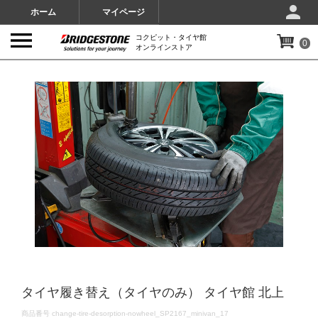
ホーム
マイページ
コクピット・タイヤ館
0
オンラインストア
IMAGES
タイヤ履き替え（タイヤのみ） タイヤ館 北上
DETAILS
商品番号
change-tire-desorption-nowheel_SP2167_minivan_17