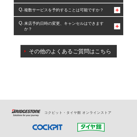
コクピット・タイヤ館のみとなります。
複数サービスを予約することは可能ですか？
複数サービスのご予約は可能です。
来店予約日時の変更、キャンセルはできます
か？
一部の商品・サービスの組み合わせに限り、同時にご予約が
出来ないものもございます。
ご来店予約日の3営業日前までマイページからの予約
日変更が可能です。
その他のよくあるご質問はこちら
ご来店予約日の3営業日前を過ぎている場合のご予約
の日時変更につきましては、直接ご予約の店舗まで
お問合せください。
また、やむを得ない事由によりご予約のキャンセル
をご希望の際は、直接ご予約いただいた店舗へご連
絡ください。
コクピット・タイヤ館 オンラインストア