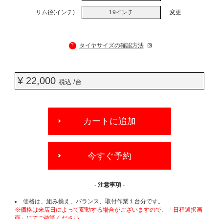
リム径(インチ)
19インチ
変更
?
タイヤサイズの確認方法
¥ 22,000
税込 /台
ADD
TO
カートに追加
CART
OPTIONS
今すぐ予約
- 注意事項 -
価格は、組み換え、バランス、取付作業１台分です。
※価格は来店日によって変動する場合がございますので、「日程選択画
面」にてご確認ください。