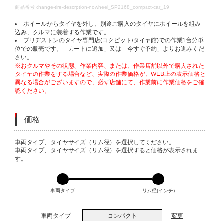
DETAILS
商品番号
change-tire-desorption-nowheel_SP2168_compact-car_19
ホイールからタイヤを外し、別途ご購入のタイヤにホイールを組み
込み、クルマに装着する作業です。
ブリヂストンのタイヤ専門店(コクピット/タイヤ館)での作業1台分単
位での販売です。「カートに追加」又は「今すぐ予約」よりお進みくだ
さい。
※おクルマやその状態、作業内容、または、作業店舗以外で購入された
タイヤの作業をする場合など、実際の作業価格が、WEB上の表示価格と
異なる場合がございますので、必ず店舗にて、作業前に作業価格をご確
認ください。
価格
VARIATIONS
車両タイプ、タイヤサイズ（リム径）を選択してください。
車両タイプ、タイヤサイズ（リム径）を選択すると価格が表示されま
す。
車両タイプ
リム径(インチ)
車両タイプ
コンパクト
変更