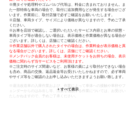
※廃タイヤ処理料やゴムバルブ代等は、料金に含まれておりません。ま
た一部特殊な車両の場合で、取付に追加費用などが発生する場合がござ
います。作業前に、取付店舗で必ずご確認をお願いいたします。
※店舗、車両タイプ、サイズにより価格が異なりますので、予めご了承
ください。
※お車を店頭で確認し、ご選択いただいたサービス内容とお車の状態・
車両タイプ等が適合しない場合は、表示価格と作業価格が異なる場合が
ございます。詳しくは、店舗にてご確認ください。
※作業店舗以外で購入されたタイヤの場合は、作業料金が表示価格と異
なる場合がございます。詳しくは、店舗にてご確認ください。
※メンテパック会員のお客様は、未使用チケットをお持ちの場合、表示
価格に関わらず当サービスをご利用頂けます。
※ご注文時のサイズ間違いなど、お客様の責により取付ができない場合
も含め、商品の交換、返品返金等お受けいたしかねますので、必ず車両
やサイズ等をご確認の上お申し込みいただきますようお願い致します。
※違法改造車の入庫作業および、作業によって車体への接触や車枠やフ
ェンダーからのはみ出し等、法規を逸脱する作業については、お受けい
たしかねますので、予めご了承ください。
※輸入車や一部希少車種等には対応できない場合もございます。
※おクルマの状態(作業の安全性を確保できない場合など含め)によって
は、ご来店当日であっても、作業をお断りさせて頂く場合もございま
す。
ADDITIONAL
INFORMATION