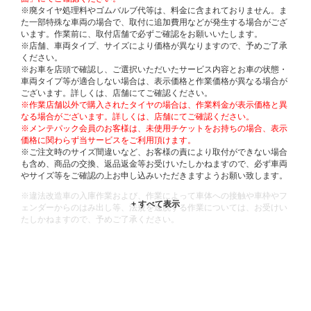
※廃タイヤ処理料やゴムバルブ代等は、料金に含まれておりません。ま
た一部特殊な車両の場合で、取付に追加費用などが発生する場合がござ
います。作業前に、取付店舗で必ずご確認をお願いいたします。
※店舗、車両タイプ、サイズにより価格が異なりますので、予めご了承
ください。
※お車を店頭で確認し、ご選択いただいたサービス内容とお車の状態・
車両タイプ等が適合しない場合は、表示価格と作業価格が異なる場合が
ございます。詳しくは、店舗にてご確認ください。
※作業店舗以外で購入されたタイヤの場合は、作業料金が表示価格と異
なる場合がございます。詳しくは、店舗にてご確認ください。
※メンテパック会員のお客様は、未使用チケットをお持ちの場合、表示
価格に関わらず当サービスをご利用頂けます。
※ご注文時のサイズ間違いなど、お客様の責により取付ができない場合
も含め、商品の交換、返品返金等お受けいたしかねますので、必ず車両
やサイズ等をご確認の上お申し込みいただきますようお願い致します。
※違法改造車の入庫作業および、作業によって車体への接触や車枠やフ
ェンダーからのはみ出し等、法規を逸脱する作業については、お受けい
たしかねますので、予めご了承ください。
※輸入車や一部希少車種等には対応できない場合もございます。
※おクルマの状態(作業の安全性を確保できない場合など含め)によって
は、ご来店当日であっても、作業をお断りさせて頂く場合もございま
す。
ADDITIONAL
INFORMATION