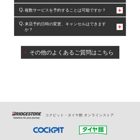
コクピット・タイヤ館のみとなります。
複数サービスを予約することは可能ですか？
複数サービスのご予約は可能です。
来店予約日時の変更、キャンセルはできます
か？
一部の商品・サービスの組み合わせに限り、同時にご予約が
出来ないものもございます。
ご来店予約日の3営業日前までマイページからの予約
日変更が可能です。
その他のよくあるご質問はこちら
ご来店予約日の3営業日前を過ぎている場合のご予約
の日時変更につきましては、直接ご予約の店舗まで
お問合せください。
また、やむを得ない事由によりご予約のキャンセル
をご希望の際は、直接ご予約いただいた店舗へご連
絡ください。
コクピット・タイヤ館 オンラインストア