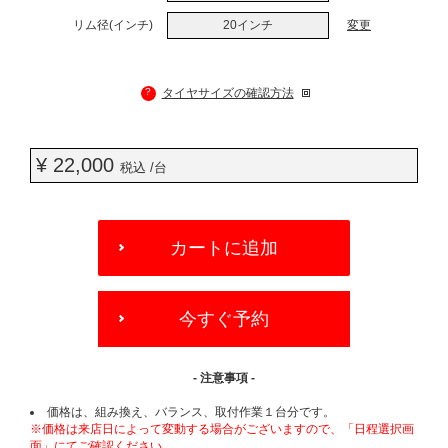
リム径(インチ)
20インチ
変更
?
タイヤサイズの確認方法
¥ 22,000
税込 /台
ADD
TO
カートに追加
CART
OPTIONS
今すぐ予約
- 注意事項 -
価格は、組み換え、バランス、取付作業１台分です。
※価格は来店日によって変動する場合がございますので、「日程選択画
面」にてご確認ください。